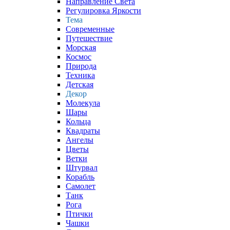
Направление Света
Регулировка Яркости
Тема
Современные
Путешествие
Морская
Космос
Природа
Техника
Детская
Декор
Молекула
Шары
Кольца
Квадраты
Ангелы
Цветы
Ветки
Штурвал
Корабль
Самолет
Танк
Рога
Птички
Чашки