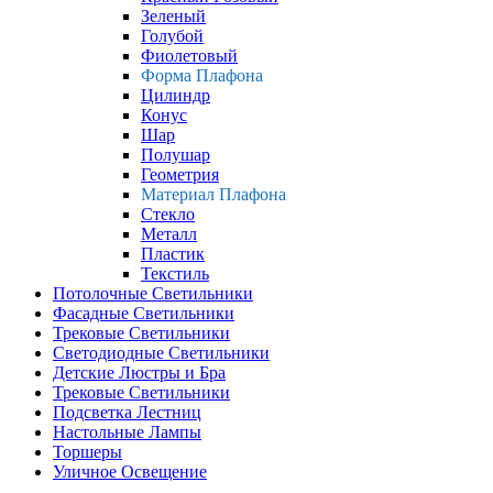
Зеленый
Голубой
Фиолетовый
Форма Плафона
Цилиндр
Конус
Шар
Полушар
Геометрия
Материал Плафона
Стекло
Металл
Пластик
Текстиль
Потолочные Светильники
Фасадные Светильники
Трековые Светильники
Светодиодные Светильники
Детские Люстры и Бра
Трековые Светильники
Подсветка Лестниц
Настольные Лампы
Торшеры
Уличное Освещение