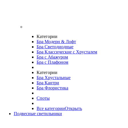
Категории
Бра Модерн & Лофт
Бра Светодиодные
Бра Классические с Хрусталем
Бра с Абажуром
Бра с Плафоном
Категории
Бра Хрустальные
Бра Кантри
Бра Флористика
Споты
Все категории
Открыть
Подвесные светильники