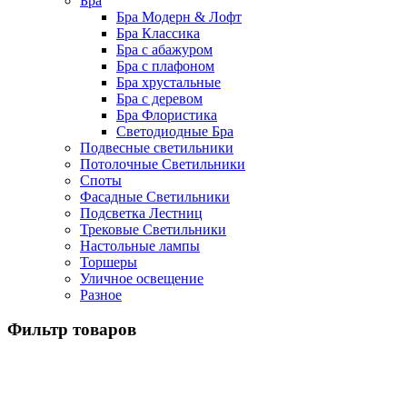
Бра
Бра Модерн & Лофт
Бра Классика
Бра с абажуром
Бра с плафоном
Бра хрустальные
Бра с деревом
Бра Флористика
Светодиодные Бра
Подвесные светильники
Потолочные Светильники
Споты
Фасадные Светильники
Подсветка Лестниц
Трековые Светильники
Настольные лампы
Торшеры
Уличное освещение
Разное
Фильтр товаров