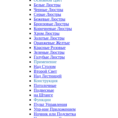
Основной Цвет
Белые Люстры
Черные Люстры
Серые Люстры
Бежевые Люстры
Бронзовые Люстры
Коричневые Люстры
Хром Люстры
Золотые Люстры
Оранжевые Желтые
Красные Розовые
Зеленые Люстры
Голубые Люстры
Применение
Над Столом
Второй Свет
Над Лестницей
Конструкция
Потолочные
Подвесные
на Штанге
Функции
Пульт Управления
Упр-ние Приложением
Ночник или Подсветка