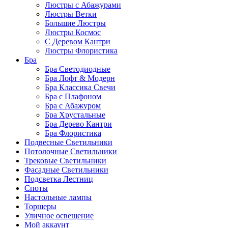
Люстры с Абажурами
Люстры Ветки
Большие Люстры
Люстры Космос
С Деревом Кантри
Люстры Флористика
Бра
Бра Светодиодные
Бра Лофт & Модерн
Бра Классика Свечи
Бра с Плафоном
Бра с Абажуром
Бра Хрустальные
Бра Дерево Кантри
Бра Флористика
Подвесные Светильники
Потолочные Светильники
Трековые Светильники
Фасадные Светильники
Подсветка Лестниц
Споты
Настольные лампы
Торшеры
Уличное освещение
Мой аккаунт