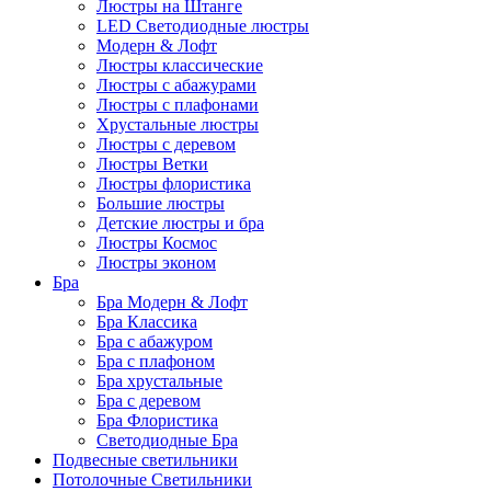
Люстры на Штанге
LED Светодиодные люстры
Модерн & Лофт
Люстры классические
Люстры с абажурами
Люстры с плафонами
Хрустальные люстры
Люстры с деревом
Люстры Ветки
Люстры флористика
Большие люстры
Детские люстры и бра
Люстры Космос
Люстры эконом
Бра
Бра Модерн & Лофт
Бра Классика
Бра с абажуром
Бра с плафоном
Бра хрустальные
Бра с деревом
Бра Флористика
Светодиодные Бра
Подвесные светильники
Потолочные Светильники