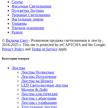
Споты
Фасадные Светильники
Подсветка Лестниц
Трековые Светильники
Настольные лампы
Торшеры
Уличное освещение
Разное
©
Включи Свет
- Розничная продажа светильников и люстр ,
2016-2025 г. This site is protected by reCAPTCHA and the Google
Privacy Policy
and
Terms of Service
apply.
Категории товаров
Люстры
Люстры Подвесные
Люстры Потолочные
Люстры на Штанге
LED Светодиодные люстры
Модерн & Лофт
Люстры классические
Люстры с абажурами
Люстры с плафонами
Хрустальные люстры