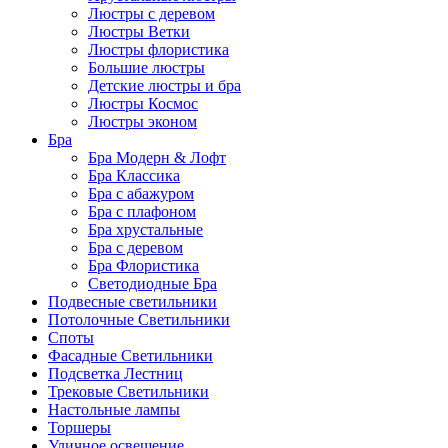
Люстры с деревом
Люстры Ветки
Люстры флористика
Большие люстры
Детские люстры и бра
Люстры Космос
Люстры эконом
Бра
Бра Модерн & Лофт
Бра Классика
Бра с абажуром
Бра с плафоном
Бра хрустальные
Бра с деревом
Бра Флористика
Светодиодные Бра
Подвесные светильники
Потолочные Светильники
Споты
Фасадные Светильники
Подсветка Лестниц
Трековые Светильники
Настольные лампы
Торшеры
Уличное освещение