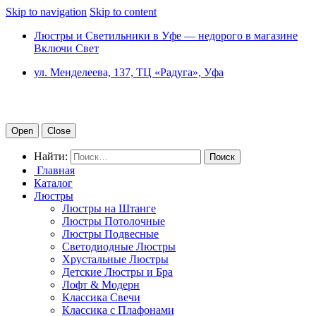
Skip to navigation
Skip to content
Люстры и Светильники в Уфе — недорого в магазине
Включи Свет
ул. Менделеева, 137, ТЦ «Радуга», Уфа
Open
Close
Найти:
Главная
Каталог
Люстры
Люстры на Штанге
Люстры Потолочные
Люстры Подвесные
Светодиодные Люстры
Хрустальные Люстры
Детские Люстры и Бра
Лофт & Модерн
Классика Свечи
Классика с Плафонами