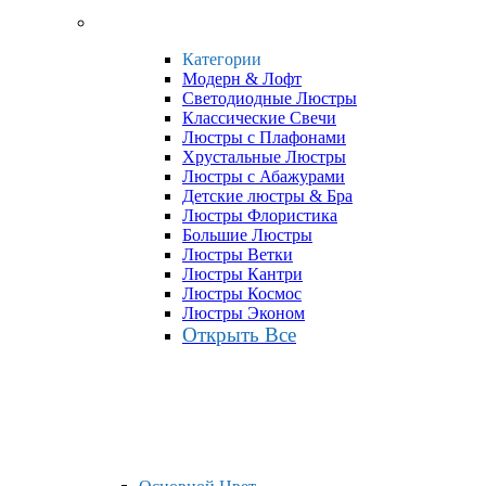
Категории
Модерн & Лофт
Светодиодные Люстры
Классические Свечи
Люстры с Плафонами
Хрустальные Люстры
Люстры с Абажурами
Детские люстры & Бра
Люстры Флористика
Большие Люстры
Люстры Ветки
Люстры Кантри
Люстры Космос
Люстры Эконом
Открыть Все