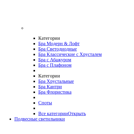
Категории
Бра Модерн & Лофт
Бра Светодиодные
Бра Классические с Хрусталем
Бра с Абажуром
Бра с Плафоном
Категории
Бра Хрустальные
Бра Кантри
Бра Флористика
Споты
Все категории
Открыть
Подвесные светильники