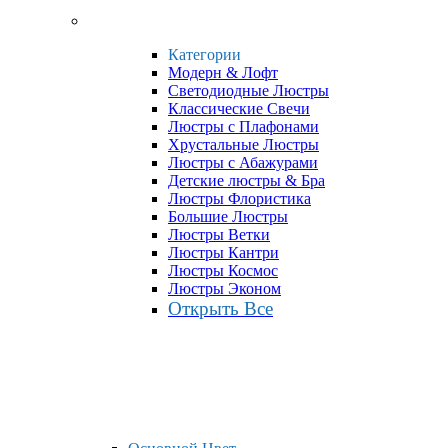
Категории
Модерн & Лофт
Светодиодные Люстры
Классические Свечи
Люстры с Плафонами
Хрустальные Люстры
Люстры с Абажурами
Детские люстры & Бра
Люстры Флористика
Большие Люстры
Люстры Ветки
Люстры Кантри
Люстры Космос
Люстры Эконом
Открыть Все