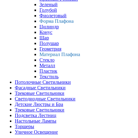
Зеленый
Голубой
Фиолетовый
Форма Плафона
Цилиндр
Конус
Шар
Полушар
Геометрия
Материал Плафона
Стекло
Металл
Пластик
Текстиль
Потолочные Светильники
Фасадные Светильники
Трековые Светильники
Светодиодные Светильники
Детские Люстры и Бра
Трековые Светильники
Подсветка Лестниц
Настольные Лампы
Торшеры
Уличное Освещение