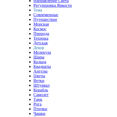
Направление Света
Регулировка Яркости
Тема
Современные
Путешествие
Морская
Космос
Природа
Техника
Детская
Декор
Молекула
Шары
Кольца
Квадраты
Ангелы
Цветы
Ветки
Штурвал
Корабль
Самолет
Танк
Рога
Птички
Чашки