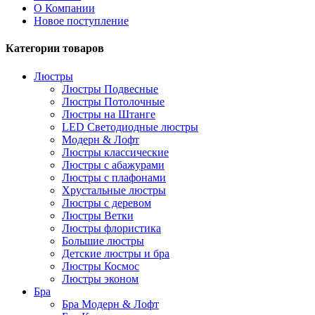
О Компании
Новое поступление
Категории товаров
Люстры
Люстры Подвесные
Люстры Потолочные
Люстры на Штанге
LED Светодиодные люстры
Модерн & Лофт
Люстры классические
Люстры с абажурами
Люстры с плафонами
Хрустальные люстры
Люстры с деревом
Люстры Ветки
Люстры флористика
Большие люстры
Детские люстры и бра
Люстры Космос
Люстры эконом
Бра
Бра Модерн & Лофт