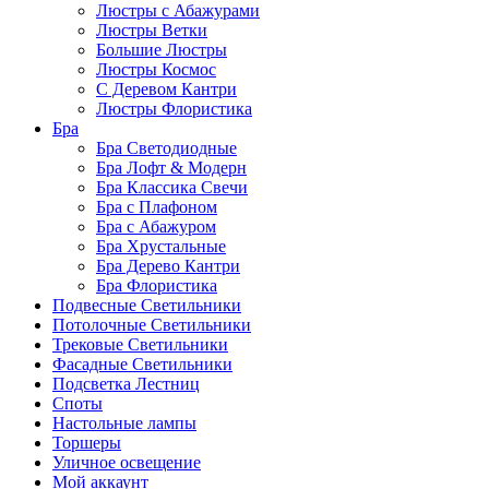
Люстры с Абажурами
Люстры Ветки
Большие Люстры
Люстры Космос
С Деревом Кантри
Люстры Флористика
Бра
Бра Светодиодные
Бра Лофт & Модерн
Бра Классика Свечи
Бра с Плафоном
Бра с Абажуром
Бра Хрустальные
Бра Дерево Кантри
Бра Флористика
Подвесные Светильники
Потолочные Светильники
Трековые Светильники
Фасадные Светильники
Подсветка Лестниц
Споты
Настольные лампы
Торшеры
Уличное освещение
Мой аккаунт