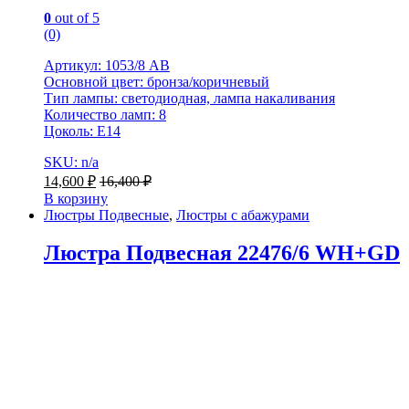
0
out of 5
(0)
Артикул: 1053/8 AB
Основной цвет: бронза/коричневый
Тип лампы: светодиодная, лампа накаливания
Количество ламп: 8
Цоколь: E14
SKU: n/a
14,600
₽
16,400
₽
В корзину
Люстры Подвесные
,
Люстры с абажурами
Люстра Подвесная 22476/6 WH+GD