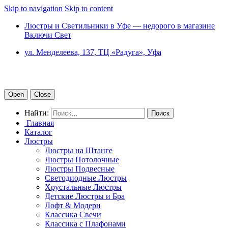
Skip to navigation
Skip to content
Люстры и Светильники в Уфе — недорого в магазине
Включи Свет
ул. Менделеева, 137, ТЦ «Радуга», Уфа
Open
Close
Найти:
Главная
Каталог
Люстры
Люстры на Штанге
Люстры Потолочные
Люстры Подвесные
Светодиодные Люстры
Хрустальные Люстры
Детские Люстры и Бра
Лофт & Модерн
Классика Свечи
Классика с Плафонами