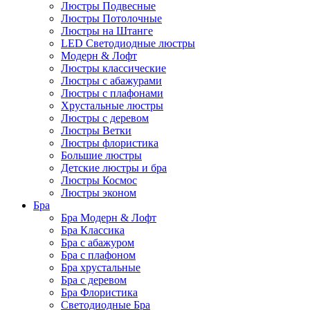
Люстры Подвесные
Люстры Потолочные
Люстры на Штанге
LED Светодиодные люстры
Модерн & Лофт
Люстры классические
Люстры с абажурами
Люстры с плафонами
Хрустальные люстры
Люстры с деревом
Люстры Ветки
Люстры флористика
Большие люстры
Детские люстры и бра
Люстры Космос
Люстры эконом
Бра
Бра Модерн & Лофт
Бра Классика
Бра с абажуром
Бра с плафоном
Бра хрустальные
Бра с деревом
Бра Флористика
Светодиодные Бра