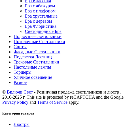
Бра Классика
Бра с абажуром
Бра с плафоном
Бра хрустальные
Бра с деревом
Бра Флористика
Светодиодные Бра
Подвесные светильники
Потолочные Светильники
Споты
Фасадные Светильники
Подсветка Лестниц
Трековые Светильники
Настольные лампы
Торшеры
Уличное освещение
Разное
©
Включи Свет
- Розничная продажа светильников и люстр ,
2016-2025 г. This site is protected by reCAPTCHA and the Google
Privacy Policy
and
Terms of Service
apply.
Категории товаров
Люстры