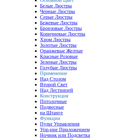
Основной Цвет
Белые Люстры
Черные Люстры
Серые Люстры
Бежевые Люстры
Бронзовые Люстры
Коричневые Люстры
Хром Люстры
Золотые Люстры
Оранжевые Желтые
Красные Розовые
Зеленые Люстры
Голубые Люстры
Применение
Над Столом
Второй Свет
Над Лестницей
Конструкция
Потолочные
Подвесные
на Штанге
Функции
Пульт Управления
Упр-ние Приложением
Ночник или Подсветка