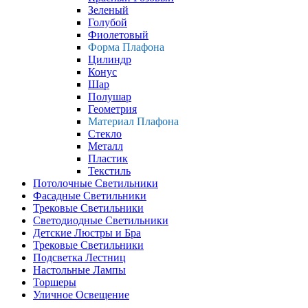
Зеленый
Голубой
Фиолетовый
Форма Плафона
Цилиндр
Конус
Шар
Полушар
Геометрия
Материал Плафона
Стекло
Металл
Пластик
Текстиль
Потолочные Светильники
Фасадные Светильники
Трековые Светильники
Светодиодные Светильники
Детские Люстры и Бра
Трековые Светильники
Подсветка Лестниц
Настольные Лампы
Торшеры
Уличное Освещение