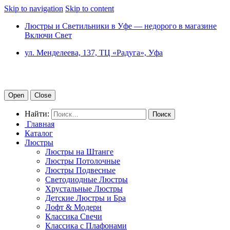
Skip to navigation
Skip to content
Люстры и Светильники в Уфе — недорого в магазине
Включи Свет
ул. Менделеева, 137, ТЦ «Радуга», Уфа
Open
Close
Найти:
Главная
Каталог
Люстры
Люстры на Штанге
Люстры Потолочные
Люстры Подвесные
Светодиодные Люстры
Хрустальные Люстры
Детские Люстры и Бра
Лофт & Модерн
Классика Свечи
Классика с Плафонами