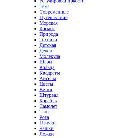
Регулировка Яркости
Тема
Современные
Путешествие
Морская
Космос
Природа
Техника
Детская
Декор
Молекула
Шары
Кольца
Квадраты
Ангелы
Цветы
Ветки
Штурвал
Корабль
Самолет
Танк
Рога
Птички
Чашки
Ложки