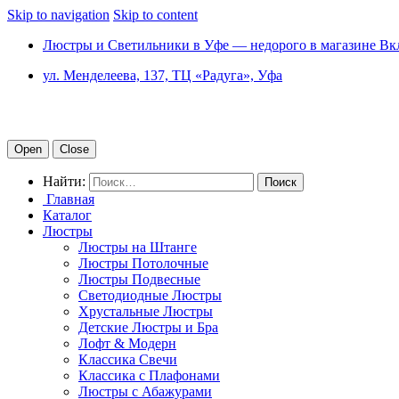
Skip to navigation
Skip to content
Люстры и Светильники в Уфе — недорого в магазине Вк
ул. Менделеева, 137, ТЦ «Радуга», Уфа
Open
Close
Найти:
Главная
Каталог
Люстры
Люстры на Штанге
Люстры Потолочные
Люстры Подвесные
Светодиодные Люстры
Хрустальные Люстры
Детские Люстры и Бра
Лофт & Модерн
Классика Свечи
Классика с Плафонами
Люстры с Абажурами