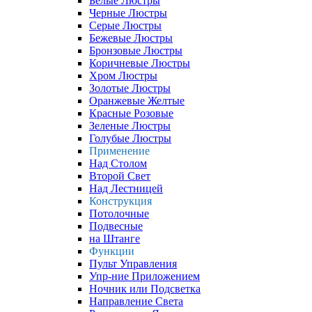
Белые Люстры
Черные Люстры
Серые Люстры
Бежевые Люстры
Бронзовые Люстры
Коричневые Люстры
Хром Люстры
Золотые Люстры
Оранжевые Желтые
Красные Розовые
Зеленые Люстры
Голубые Люстры
Применение
Над Столом
Второй Свет
Над Лестницей
Конструкция
Потолочные
Подвесные
на Штанге
Функции
Пульт Управления
Упр-ние Приложением
Ночник или Подсветка
Направление Света