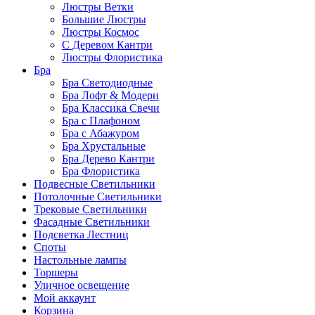
Люстры Ветки
Большие Люстры
Люстры Космос
С Деревом Кантри
Люстры Флористика
Бра
Бра Светодиодные
Бра Лофт & Модерн
Бра Классика Свечи
Бра с Плафоном
Бра с Абажуром
Бра Хрустальные
Бра Дерево Кантри
Бра Флористика
Подвесные Светильники
Потолочные Светильники
Трековые Светильники
Фасадные Светильники
Подсветка Лестниц
Споты
Настольные лампы
Торшеры
Уличное освещение
Мой аккаунт
Корзина