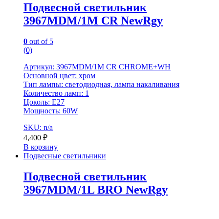
Подвесной светильник
3967MDM/1M CR NewRgy
0
out of 5
(0)
Артикул: 3967MDM/1M CR CHROME+WH
Основной цвет: хром
Тип лампы: светодиодная, лампа накаливания
Количество ламп: 1
Цоколь: E27
Мощность: 60W
SKU: n/a
4,400
₽
В корзину
Подвесные светильники
Подвесной светильник
3967MDM/1L BRO NewRgy