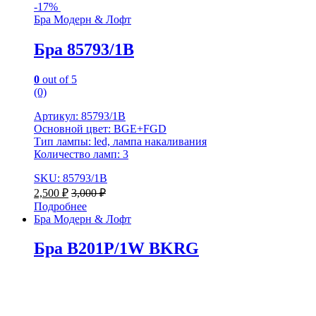
-
17%
Бра Модерн & Лофт
Бра 85793/1B
0
out of 5
(0)
Артикул: 85793/1B
Основной цвет: BGE+FGD
Тип лампы: led, лампа накаливания
Количество ламп: 3
SKU: 85793/1B
2,500
₽
3,000
₽
Подробнее
Бра Модерн & Лофт
Бра B201P/1W BKRG