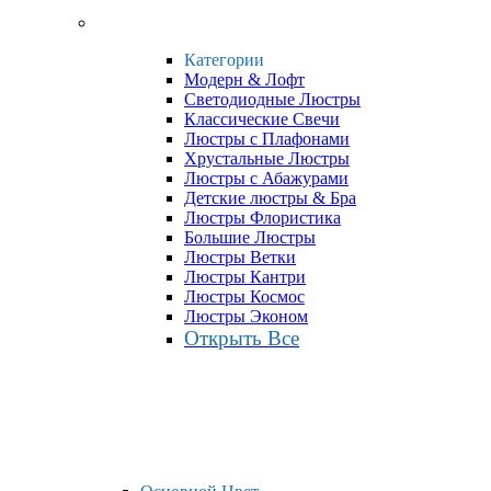
Категории
Модерн & Лофт
Светодиодные Люстры
Классические Свечи
Люстры с Плафонами
Хрустальные Люстры
Люстры с Абажурами
Детские люстры & Бра
Люстры Флористика
Большие Люстры
Люстры Ветки
Люстры Кантри
Люстры Космос
Люстры Эконом
Открыть Все