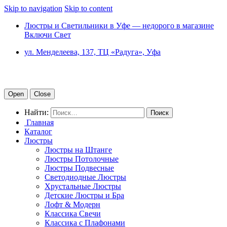
Skip to navigation
Skip to content
Люстры и Светильники в Уфе — недорого в магазине
Включи Свет
ул. Менделеева, 137, ТЦ «Радуга», Уфа
Open
Close
Найти:
Главная
Каталог
Люстры
Люстры на Штанге
Люстры Потолочные
Люстры Подвесные
Светодиодные Люстры
Хрустальные Люстры
Детские Люстры и Бра
Лофт & Модерн
Классика Свечи
Классика с Плафонами