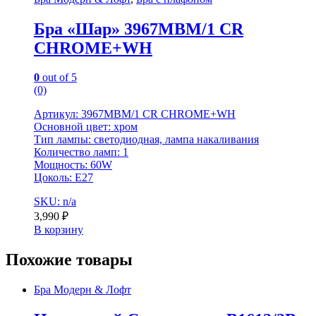
Бра «Шар» 3967MBM/1 CR
CHROME+WH
0
out of 5
(0)
Артикул: 3967MBM/1 CR CHROME+WH
Основной цвет: хром
Тип лампы: светодиодная, лампа накаливания
Количество ламп: 1
Мощность: 60W
Цоколь: E27
SKU: n/a
3,990
₽
В корзину
Похожие товары
Бра Модерн & Лофт