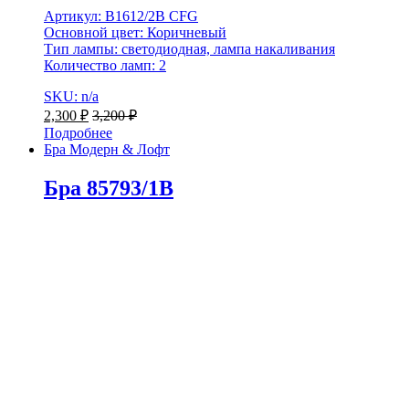
Артикул: B1612/2B CFG
Основной цвет: Коричневый
Тип лампы: светодиодная, лампа накаливания
Количество ламп: 2
SKU: n/a
2,300
₽
3,200
₽
Подробнее
Бра Модерн & Лофт
Бра 85793/1B