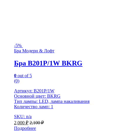
-
5%
Бра Модерн & Лофт
Бра B201P/1W BKRG
0
out of 5
(0)
Артикул: B201P/1W
Основной цвет: BKRG
Тип лампы: LED, лампа накаливания
Количество ламп: 1
SKU: n/a
2,000
₽
2,100
₽
Подробнее