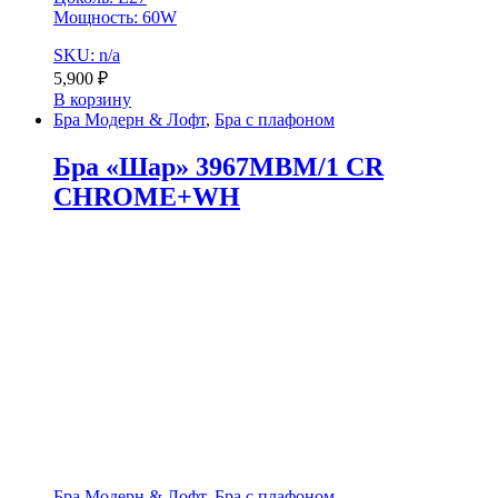
Мощность: 60W
SKU: n/a
5,900
₽
В корзину
Бра Модерн & Лофт
,
Бра с плафоном
Бра «Шар» 3967MBM/1 CR
CHROME+WH
Бра Модерн & Лофт
,
Бра с плафоном