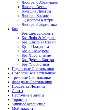
Люстры с Абажурами
Люстры Ветки
Большие Люстры
Люстры Космос
С Деревом Кантри
Люстры Флористика
Бра
Бра Светодиодные
Бра Лофт & Модерн
Бра Классика Свечи
Бра с Плафоном
Бра с Абажуром
Бра Хрустальные
Бра Дерево Кантри
Бра Флористика
Подвесные Светильники
Потолочные Светильники
Трековые Светильники
Фасадные Светильники
Подсветка Лестниц
Споты
Настольные лампы
Торшеры
Уличное освещение
Мой аккаунт