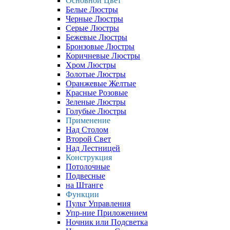
Основной Цвет
Белые Люстры
Черные Люстры
Серые Люстры
Бежевые Люстры
Бронзовые Люстры
Коричневые Люстры
Хром Люстры
Золотые Люстры
Оранжевые Желтые
Красные Розовые
Зеленые Люстры
Голубые Люстры
Применение
Над Столом
Второй Свет
Над Лестницей
Конструкция
Потолочные
Подвесные
на Штанге
Функции
Пульт Управления
Упр-ние Приложением
Ночник или Подсветка