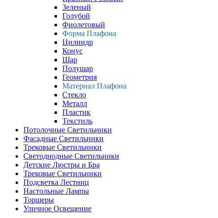
Зеленый
Голубой
Фиолетовый
Форма Плафона
Цилиндр
Конус
Шар
Полушар
Геометрия
Материал Плафона
Стекло
Металл
Пластик
Текстиль
Потолочные Светильники
Фасадные Светильники
Трековые Светильники
Светодиодные Светильники
Детские Люстры и Бра
Трековые Светильники
Подсветка Лестниц
Настольные Лампы
Торшеры
Уличное Освещение