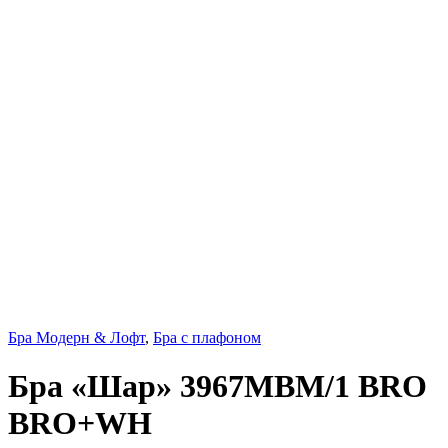
Бра Модерн & Лофт
,
Бра с плафоном
Бра «Шар» 3967MBM/1 BRO
BRO+WH