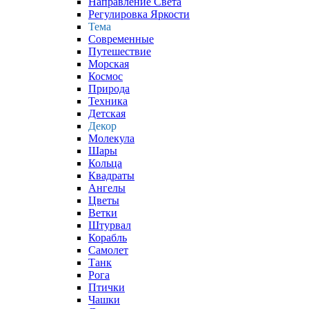
Направление Света
Регулировка Яркости
Тема
Современные
Путешествие
Морская
Космос
Природа
Техника
Детская
Декор
Молекула
Шары
Кольца
Квадраты
Ангелы
Цветы
Ветки
Штурвал
Корабль
Самолет
Танк
Рога
Птички
Чашки