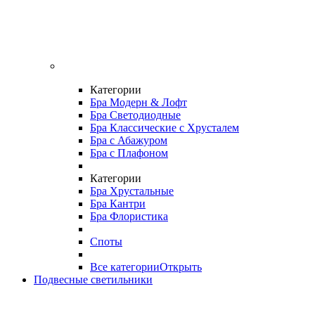
Категории
Бра Модерн & Лофт
Бра Светодиодные
Бра Классические с Хрусталем
Бра с Абажуром
Бра с Плафоном
Категории
Бра Хрустальные
Бра Кантри
Бра Флористика
Споты
Все категории
Открыть
Подвесные светильники