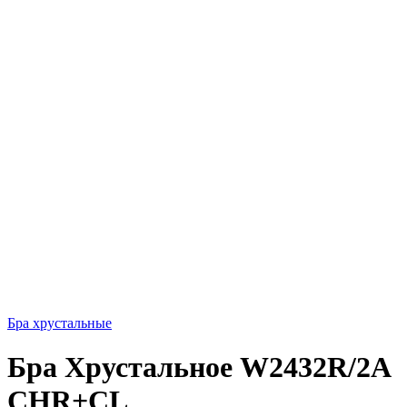
Бра хрустальные
Бра Хрустальное W2432R/2A
CHR+CL