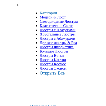
Категории
Модерн & Лофт
Светодиодные Люстры
Классические Свечи
Люстры с Плафонами
Хрустальные Люстры
Люстры с Абажурами
Детские люстры & Бра
Люстры Флористика
Большие Люстры
Люстры Ветки
Люстры Кантри
Люстры Космос
Люстры Эконом
Открыть Все