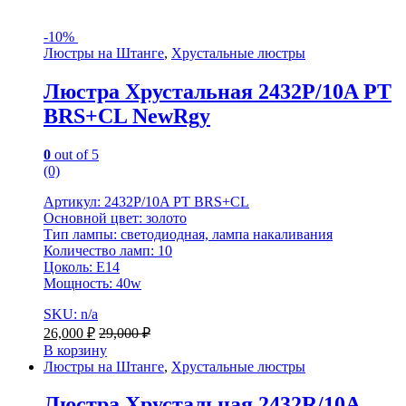
-
10%
Люстры на Штанге
,
Хрустальные люстры
Люстра Хрустальная 2432P/10A PT
BRS+CL NewRgy
0
out of 5
(0)
Артикул: 2432P/10A PT BRS+CL
Основной цвет: золото
Тип лампы: светодиодная, лампа накаливания
Количество ламп: 10
Цоколь: E14
Мощность: 40w
SKU: n/a
26,000
₽
29,000
₽
В корзину
Люстры на Штанге
,
Хрустальные люстры
Люстра Хрустальная 2432R/10A