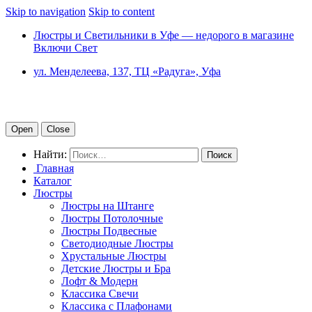
Skip to navigation
Skip to content
Люстры и Светильники в Уфе — недорого в магазине
Включи Свет
ул. Менделеева, 137, ТЦ «Радуга», Уфа
Open
Close
Найти:
Главная
Каталог
Люстры
Люстры на Штанге
Люстры Потолочные
Люстры Подвесные
Светодиодные Люстры
Хрустальные Люстры
Детские Люстры и Бра
Лофт & Модерн
Классика Свечи
Классика с Плафонами