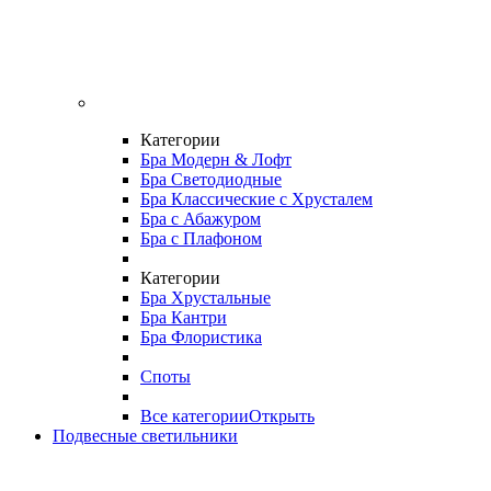
Категории
Бра Модерн & Лофт
Бра Светодиодные
Бра Классические с Хрусталем
Бра с Абажуром
Бра с Плафоном
Категории
Бра Хрустальные
Бра Кантри
Бра Флористика
Споты
Все категории
Открыть
Подвесные светильники