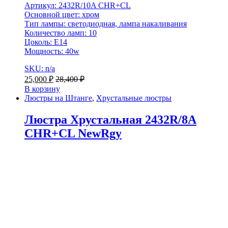
Артикул: 2432R/10A CHR+CL
Основной цвет: хром
Тип лампы: светодиодная, лампа накаливания
Количество ламп: 10
Цоколь: E14
Мощность: 40w
SKU: n/a
25,000
₽
28,400
₽
В корзину
Люстры на Штанге
,
Хрустальные люстры
Люстра Хрустальная 2432R/8A
CHR+CL NewRgy