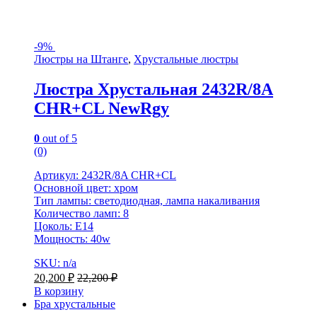
-
9%
Люстры на Штанге
,
Хрустальные люстры
Люстра Хрустальная 2432R/8A
CHR+CL NewRgy
0
out of 5
(0)
Артикул: 2432R/8A CHR+CL
Основной цвет: хром
Тип лампы: светодиодная, лампа накаливания
Количество ламп: 8
Цоколь: E14
Мощность: 40w
SKU: n/a
20,200
₽
22,200
₽
В корзину
Бра хрустальные