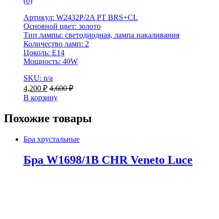
(0)
Артикул: W2432P/2A PT BRS+CL
Основной цвет: золото
Тип лампы: светодиодная, лампа накаливания
Количество ламп: 2
Цоколь: E14
Мощность: 40W
SKU: n/a
4,200
₽
4,600
₽
В корзину
Похожие товары
Бра хрустальные
Бра W1698/1B CHR Veneto Luce