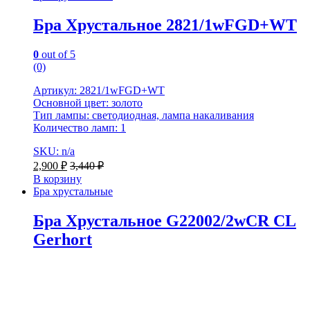
Бра Хрустальное 2821/1wFGD+WT
0
out of 5
(0)
Артикул: 2821/1wFGD+WT
Основной цвет: золото
Тип лампы: светодиодная, лампа накаливания
Количество ламп: 1
SKU: n/a
2,900
₽
3,440
₽
В корзину
Бра хрустальные
Бра Хрустальное G22002/2wCR CL
Gerhort