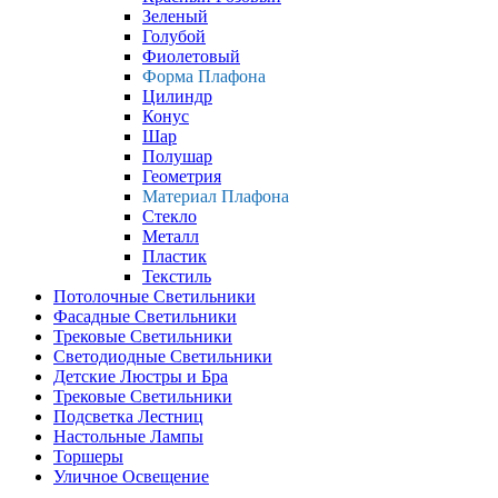
Зеленый
Голубой
Фиолетовый
Форма Плафона
Цилиндр
Конус
Шар
Полушар
Геометрия
Материал Плафона
Стекло
Металл
Пластик
Текстиль
Потолочные Светильники
Фасадные Светильники
Трековые Светильники
Светодиодные Светильники
Детские Люстры и Бра
Трековые Светильники
Подсветка Лестниц
Настольные Лампы
Торшеры
Уличное Освещение