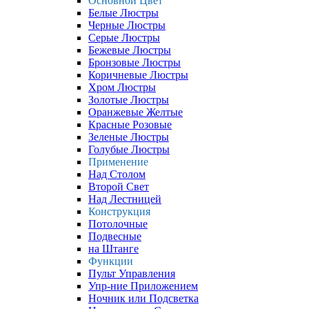
Основной Цвет
Белые Люстры
Черные Люстры
Серые Люстры
Бежевые Люстры
Бронзовые Люстры
Коричневые Люстры
Хром Люстры
Золотые Люстры
Оранжевые Желтые
Красные Розовые
Зеленые Люстры
Голубые Люстры
Применение
Над Столом
Второй Свет
Над Лестницей
Конструкция
Потолочные
Подвесные
на Штанге
Функции
Пульт Управления
Упр-ние Приложением
Ночник или Подсветка