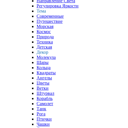
Направление Света
Регулировка Яркости
Тема
Современные
Путешествие
Морская
Космос
Природа
Техника
Детская
Декор
Молекула
Шары
Кольца
Квадраты
Ангелы
Цветы
Ветки
Штурвал
Корабль
Самолет
Танк
Рога
Птички
Чашки