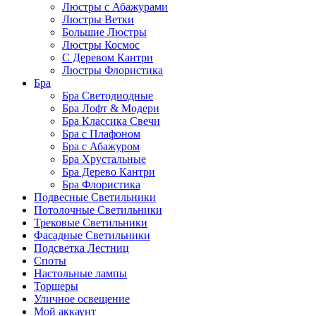
Люстры с Абажурами
Люстры Ветки
Большие Люстры
Люстры Космос
С Деревом Кантри
Люстры Флористика
Бра
Бра Светодиодные
Бра Лофт & Модерн
Бра Классика Свечи
Бра с Плафоном
Бра с Абажуром
Бра Хрустальные
Бра Дерево Кантри
Бра Флористика
Подвесные Светильники
Потолочные Светильники
Трековые Светильники
Фасадные Светильники
Подсветка Лестниц
Споты
Настольные лампы
Торшеры
Уличное освещение
Мой аккаунт