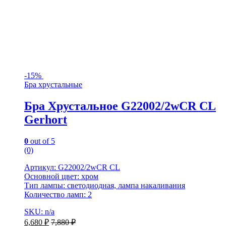
-
15%
Бра хрустальные
Бра Хрустальное G22002/2wCR CL
Gerhort
0
out of 5
(0)
Артикул: G22002/2wCR CL
Основной цвет: хром
Тип лампы: светодиодная, лампа накаливания
Количество ламп: 2
SKU: n/a
6,680
₽
7,880
₽