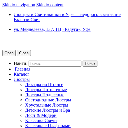
Skip to navigation
Skip to content
Люстры и Светильники в Уфе — недорого в магазине
Включи Свет
ул. Менделеева, 137, ТЦ «Радуга», Уфа
Open
Close
Найти:
Главная
Каталог
Люстры
Люстры на Штанге
Люстры Потолочные
Люстры Подвесные
Светодиодные Люстры
Хрустальные Люстры
Детские Люстры и Бра
Лофт & Модерн
Классика Свечи
Классика с Плафонами