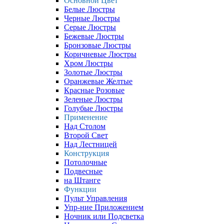
Основной Цвет
Белые Люстры
Черные Люстры
Серые Люстры
Бежевые Люстры
Бронзовые Люстры
Коричневые Люстры
Хром Люстры
Золотые Люстры
Оранжевые Желтые
Красные Розовые
Зеленые Люстры
Голубые Люстры
Применение
Над Столом
Второй Свет
Над Лестницей
Конструкция
Потолочные
Подвесные
на Штанге
Функции
Пульт Управления
Упр-ние Приложением
Ночник или Подсветка