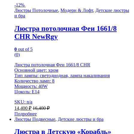
-
12%
Люстры Потолочные
,
Модерн & Лофт
,
Детские люстры
и бра
Люстра потолочная Феи 1661/8
CHR NewRgy
0
out of 5
(0)
Люстра потолочная Феи 1661/8 CHR
Основной цвет: хром
Тип лампы: светодиодная, лампа накаливания
Количество ламп: 8
Мощность: 40W
Цоколь: E14
SKU: n/a
14,400
₽
16,400
₽
Подробнее
Люстры Подвесные
,
Детские люстры и бра
Люстра в Детскую «Корабль»