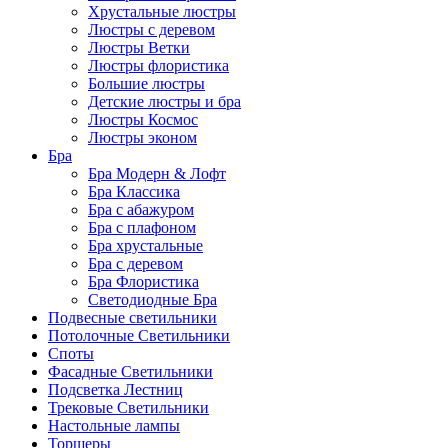
Хрустальные люстры
Люстры с деревом
Люстры Ветки
Люстры флористика
Большие люстры
Детские люстры и бра
Люстры Космос
Люстры эконом
Бра
Бра Модерн & Лофт
Бра Классика
Бра с абажуром
Бра с плафоном
Бра хрустальные
Бра с деревом
Бра Флористика
Светодиодные Бра
Подвесные светильники
Потолочные Светильники
Споты
Фасадные Светильники
Подсветка Лестниц
Трековые Светильники
Настольные лампы
Торшеры