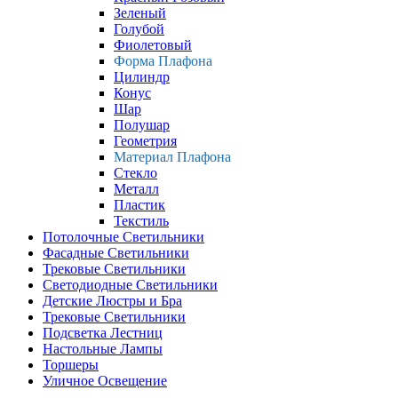
Зеленый
Голубой
Фиолетовый
Форма Плафона
Цилиндр
Конус
Шар
Полушар
Геометрия
Материал Плафона
Стекло
Металл
Пластик
Текстиль
Потолочные Светильники
Фасадные Светильники
Трековые Светильники
Светодиодные Светильники
Детские Люстры и Бра
Трековые Светильники
Подсветка Лестниц
Настольные Лампы
Торшеры
Уличное Освещение