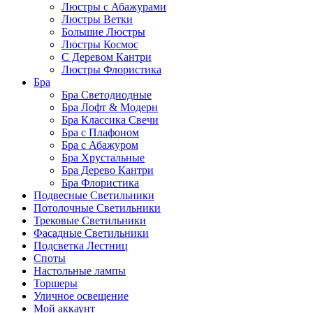
Люстры с Абажурами
Люстры Ветки
Большие Люстры
Люстры Космос
С Деревом Кантри
Люстры Флористика
Бра
Бра Светодиодные
Бра Лофт & Модерн
Бра Классика Свечи
Бра с Плафоном
Бра с Абажуром
Бра Хрустальные
Бра Дерево Кантри
Бра Флористика
Подвесные Светильники
Потолочные Светильники
Трековые Светильники
Фасадные Светильники
Подсветка Лестниц
Споты
Настольные лампы
Торшеры
Уличное освещение
Мой аккаунт