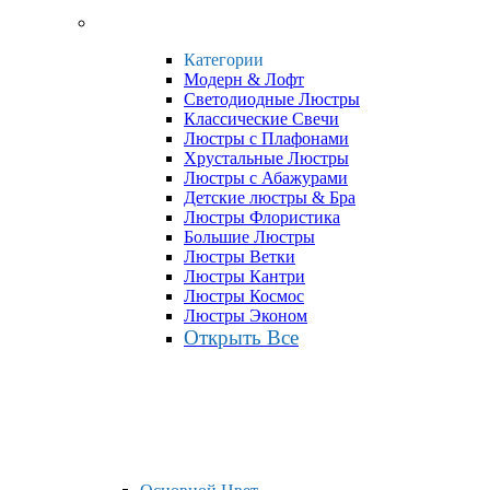
Категории
Модерн & Лофт
Светодиодные Люстры
Классические Свечи
Люстры с Плафонами
Хрустальные Люстры
Люстры с Абажурами
Детские люстры & Бра
Люстры Флористика
Большие Люстры
Люстры Ветки
Люстры Кантри
Люстры Космос
Люстры Эконом
Открыть Все