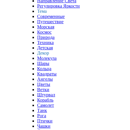
Направление Света
Регулировка Яркости
Тема
Современные
Путешествие
Морская
Космос
Природа
Техника
Детская
Декор
Молекула
Шары
Кольца
Квадраты
Ангелы
Цветы
Ветки
Штурвал
Корабль
Самолет
Танк
Рога
Птички
Чашки