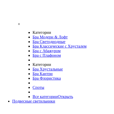
Категории
Бра Модерн & Лофт
Бра Светодиодные
Бра Классические с Хрусталем
Бра с Абажуром
Бра с Плафоном
Категории
Бра Хрустальные
Бра Кантри
Бра Флористика
Споты
Все категории
Открыть
Подвесные светильники