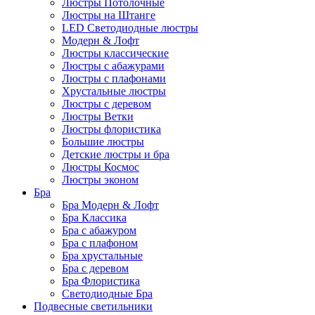
Люстры Потолочные
Люстры на Штанге
LED Светодиодные люстры
Модерн & Лофт
Люстры классические
Люстры с абажурами
Люстры с плафонами
Хрустальные люстры
Люстры с деревом
Люстры Ветки
Люстры флористика
Большие люстры
Детские люстры и бра
Люстры Космос
Люстры эконом
Бра
Бра Модерн & Лофт
Бра Классика
Бра с абажуром
Бра с плафоном
Бра хрустальные
Бра с деревом
Бра Флористика
Светодиодные Бра
Подвесные светильники