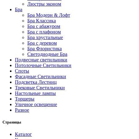
Люстры эконом
Бра
Бра Модерн & Лофт
Бра Классика
Бра с абажуром
Бра с плафоном
Бра хрустальные
Бра с деревом
Бра Флористика
Светодиодные Бра
Подвесные светильники
Потолочные Светильники
Споты
Фасадные Светильники
Подсветка Лестниц
Трековые Светильники
Настольные лампы
Торшеры
Уличное освещение
Разное
Страницы
Каталог