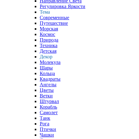
Направление Света
Регулировка Яркости
Тема
Современные
Путешествие
Морская
Космос
Природа
Техника
Детская
Декор
Молекула
Шары
Кольца
Квадраты
Ангелы
Цветы
Ветки
Штурвал
Корабль
Самолет
Танк
Рога
Птички
Чашки