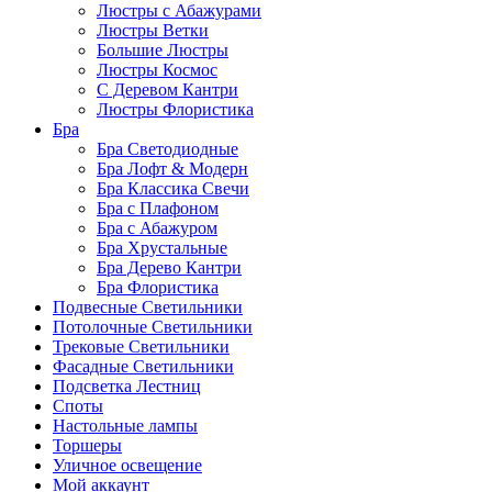
Люстры с Абажурами
Люстры Ветки
Большие Люстры
Люстры Космос
С Деревом Кантри
Люстры Флористика
Бра
Бра Светодиодные
Бра Лофт & Модерн
Бра Классика Свечи
Бра с Плафоном
Бра с Абажуром
Бра Хрустальные
Бра Дерево Кантри
Бра Флористика
Подвесные Светильники
Потолочные Светильники
Трековые Светильники
Фасадные Светильники
Подсветка Лестниц
Споты
Настольные лампы
Торшеры
Уличное освещение
Мой аккаунт