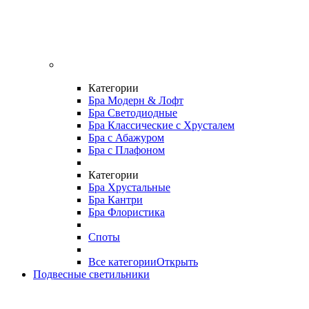
Категории
Бра Модерн & Лофт
Бра Светодиодные
Бра Классические с Хрусталем
Бра с Абажуром
Бра с Плафоном
Категории
Бра Хрустальные
Бра Кантри
Бра Флористика
Споты
Все категории
Открыть
Подвесные светильники