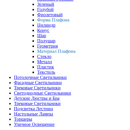
Зеленый
Голубой
Фиолетовый
Форма Плафона
Цилиндр
Конус
Шар
Полушар
Геометрия
Материал Плафона
Стекло
Металл
Пластик
Текстиль
Потолочные Светильники
Фасадные Светильники
Трековые Светильники
Светодиодные Светильники
Детские Люстры и Бра
Трековые Светильники
Подсветка Лестниц
Настольные Лампы
Торшеры
Уличное Освещение