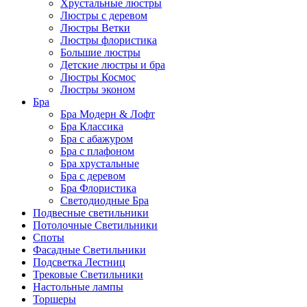
Хрустальные люстры
Люстры с деревом
Люстры Ветки
Люстры флористика
Большие люстры
Детские люстры и бра
Люстры Космос
Люстры эконом
Бра
Бра Модерн & Лофт
Бра Классика
Бра с абажуром
Бра с плафоном
Бра хрустальные
Бра с деревом
Бра Флористика
Светодиодные Бра
Подвесные светильники
Потолочные Светильники
Споты
Фасадные Светильники
Подсветка Лестниц
Трековые Светильники
Настольные лампы
Торшеры