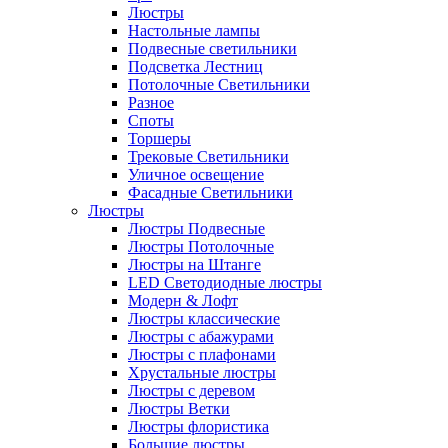
Люстры
Настольные лампы
Подвесные светильники
Подсветка Лестниц
Потолочные Светильники
Разное
Споты
Торшеры
Трековые Светильники
Уличное освещение
Фасадные Светильники
Люстры
Люстры Подвесные
Люстры Потолочные
Люстры на Штанге
LED Светодиодные люстры
Модерн & Лофт
Люстры классические
Люстры с абажурами
Люстры с плафонами
Хрустальные люстры
Люстры с деревом
Люстры Ветки
Люстры флористика
Большие люстры