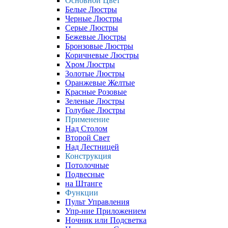
Основной Цвет
Белые Люстры
Черные Люстры
Серые Люстры
Бежевые Люстры
Бронзовые Люстры
Коричневые Люстры
Хром Люстры
Золотые Люстры
Оранжевые Желтые
Красные Розовые
Зеленые Люстры
Голубые Люстры
Применение
Над Столом
Второй Свет
Над Лестницей
Конструкция
Потолочные
Подвесные
на Штанге
Функции
Пульт Управления
Упр-ние Приложением
Ночник или Подсветка