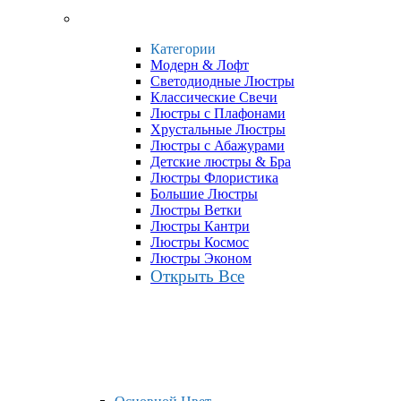
Категории
Модерн & Лофт
Светодиодные Люстры
Классические Свечи
Люстры с Плафонами
Хрустальные Люстры
Люстры с Абажурами
Детские люстры & Бра
Люстры Флористика
Большие Люстры
Люстры Ветки
Люстры Кантри
Люстры Космос
Люстры Эконом
Открыть Все