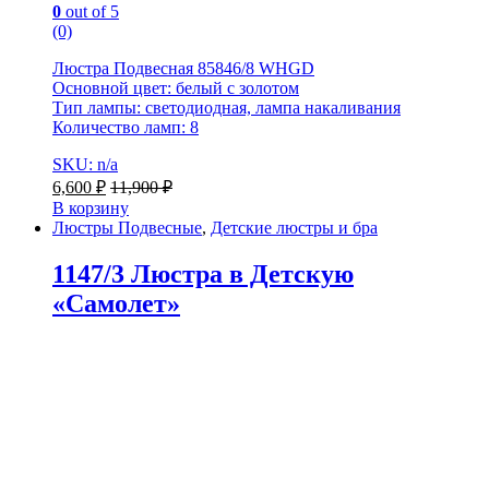
0
out of 5
(0)
Люстра Подвесная 85846/8 WHGD
Основной цвет: белый с золотом
Тип лампы: светодиодная, лампа накаливания
Количество ламп: 8
SKU: n/a
6,600
₽
11,900
₽
В корзину
Люстры Подвесные
,
Детские люстры и бра
1147/3 Люстра в Детскую
«Самолет»