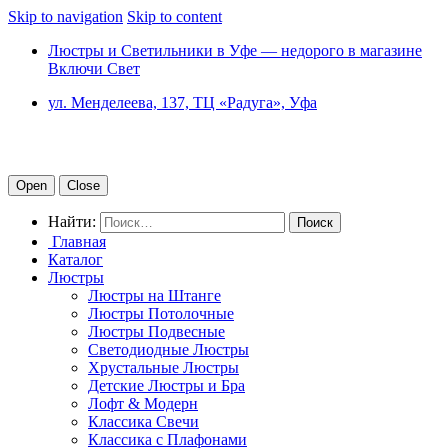
Skip to navigation
Skip to content
Люстры и Светильники в Уфе — недорого в магазине
Включи Свет
ул. Менделеева, 137, ТЦ «Радуга», Уфа
Open
Close
Найти:
Главная
Каталог
Люстры
Люстры на Штанге
Люстры Потолочные
Люстры Подвесные
Светодиодные Люстры
Хрустальные Люстры
Детские Люстры и Бра
Лофт & Модерн
Классика Свечи
Классика с Плафонами