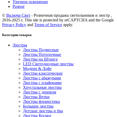
Уличное освещение
Разное
©
Включи Свет
- Розничная продажа светильников и люстр ,
2016-2025 г. This site is protected by reCAPTCHA and the Google
Privacy Policy
and
Terms of Service
apply.
Категории товаров
Люстры
Люстры Подвесные
Люстры Потолочные
Люстры на Штанге
LED Светодиодные люстры
Модерн & Лофт
Люстры классические
Люстры с абажурами
Люстры с плафонами
Хрустальные люстры
Люстры с деревом
Люстры Ветки
Люстры флористика
Большие люстры
Детские люстры и бра
Люстры Космос