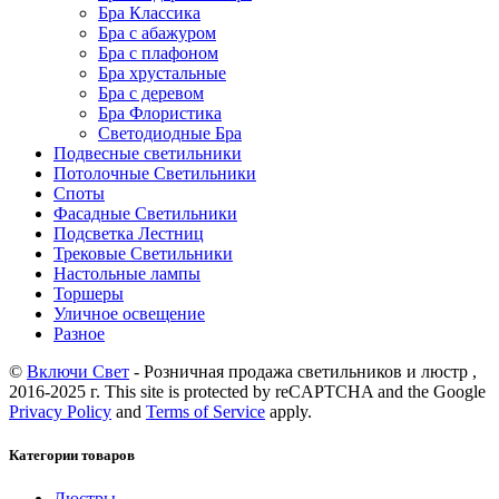
Бра Классика
Бра с абажуром
Бра с плафоном
Бра хрустальные
Бра с деревом
Бра Флористика
Светодиодные Бра
Подвесные светильники
Потолочные Светильники
Споты
Фасадные Светильники
Подсветка Лестниц
Трековые Светильники
Настольные лампы
Торшеры
Уличное освещение
Разное
©
Включи Свет
- Розничная продажа светильников и люстр ,
2016-2025 г. This site is protected by reCAPTCHA and the Google
Privacy Policy
and
Terms of Service
apply.
Категории товаров
Люстры