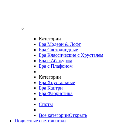
Категории
Бра Модерн & Лофт
Бра Светодиодные
Бра Классические с Хрусталем
Бра с Абажуром
Бра с Плафоном
Категории
Бра Хрустальные
Бра Кантри
Бра Флористика
Споты
Все категории
Открыть
Подвесные светильники