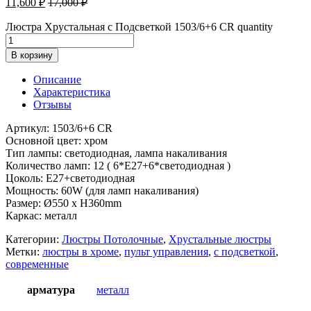
11,600
₽
17,000
₽
Люстра Хрустальная с Подсветкой 1503/6+6 CR quantity
В корзину
Описание
Характеристика
Отзывы
Артикул: 1503/6+6 CR
Основной цвет: хром
Тип лампы: светодиодная, лампа накаливания
Количество ламп: 12 ( 6*E27+6*светодиодная )
Цоколь: E27+светодиодная
Мощность: 60W (для ламп накаливания)
Размер: Ø550 x H360mm
Каркас: металл
Категории:
Люстры Потолочные
,
Хрустальные люстры
Метки:
люстры в хроме
,
пульт управления
,
с подсветкой
,
современные
арматура
металл