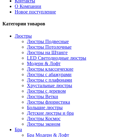
Контакты
О Компании
Новое поступление
Категории товаров
Люстры
Люстры Подвесные
Люстры Потолочные
Люстры на Штанге
LED Светодиодные люстры
Модерн & Лофт
Люстры классические
Люстры с абажурами
Люстры с плафонами
Хрустальные люстры
Люстры с деревом
Люстры Ветки
Люстры флористика
Большие люстры
Детские люстры и бра
Люстры Космос
Люстры эконом
Бра
Бра Модерн & Лофт