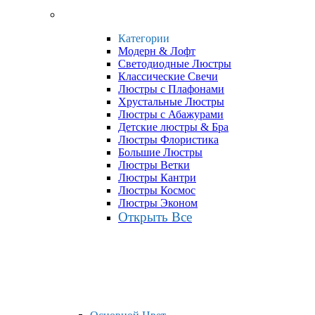
Категории
Модерн & Лофт
Светодиодные Люстры
Классические Свечи
Люстры с Плафонами
Хрустальные Люстры
Люстры с Абажурами
Детские люстры & Бра
Люстры Флористика
Большие Люстры
Люстры Ветки
Люстры Кантри
Люстры Космос
Люстры Эконом
Открыть Все