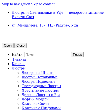
Skip to navigation
Skip to content
Люстры и Светильники в Уфе — недорого в магазине
Включи Свет
ул. Менделеева, 137, ТЦ «Радуга», Уфа
Open
Close
Найти:
Главная
Каталог
Люстры
Люстры на Штанге
Люстры Потолочные
Люстры Подвесные
Светодиодные Люстры
Хрустальные Люстры
Детские Люстры и Бра
Лофт & Модерн
Классика Свечи
Классика с Плафонами