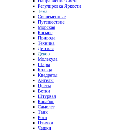
Направление Света
Регулировка Яркости
Тема
Современные
Путешествие
Морская
Космос
Природа
Техника
Детская
Декор
Молекула
Шары
Кольца
Квадраты
Ангелы
Цветы
Ветки
Штурвал
Корабль
Самолет
Танк
Рога
Птички
Чашки