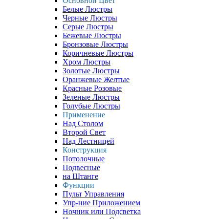
Основной Цвет
Белые Люстры
Черные Люстры
Серые Люстры
Бежевые Люстры
Бронзовые Люстры
Коричневые Люстры
Хром Люстры
Золотые Люстры
Оранжевые Желтые
Красные Розовые
Зеленые Люстры
Голубые Люстры
Применение
Над Столом
Второй Свет
Над Лестницей
Конструкция
Потолочные
Подвесные
на Штанге
Функции
Пульт Управления
Упр-ние Приложением
Ночник или Подсветка