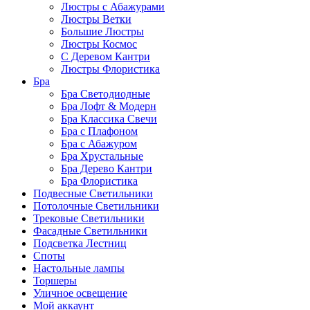
Люстры с Абажурами
Люстры Ветки
Большие Люстры
Люстры Космос
С Деревом Кантри
Люстры Флористика
Бра
Бра Светодиодные
Бра Лофт & Модерн
Бра Классика Свечи
Бра с Плафоном
Бра с Абажуром
Бра Хрустальные
Бра Дерево Кантри
Бра Флористика
Подвесные Светильники
Потолочные Светильники
Трековые Светильники
Фасадные Светильники
Подсветка Лестниц
Споты
Настольные лампы
Торшеры
Уличное освещение
Мой аккаунт