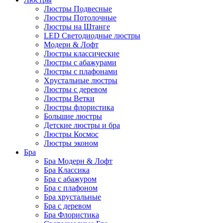
Люстры Подвесные
Люстры Потолочные
Люстры на Штанге
LED Светодиодные люстры
Модерн & Лофт
Люстры классические
Люстры с абажурами
Люстры с плафонами
Хрустальные люстры
Люстры с деревом
Люстры Ветки
Люстры флористика
Большие люстры
Детские люстры и бра
Люстры Космос
Люстры эконом
Бра
Бра Модерн & Лофт
Бра Классика
Бра с абажуром
Бра с плафоном
Бра хрустальные
Бра с деревом
Бра Флористика