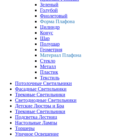
Зеленый
Голубой
Фиолетовый
Форма Плафона
Цилиндр
Конус
Шар
Полушар
Геометрия
Материал Плафона
Стекло
Металл
Пластик
Текстиль
Потолочные Светильники
Фасадные Светильники
Трековые Светильники
Светодиодные Светильники
Детские Люстры и Бра
Трековые Светильники
Подсветка Лестниц
Настольные Лампы
Торшеры
Уличное Освещение