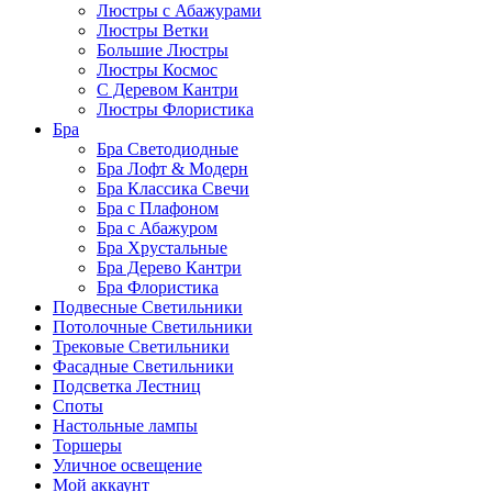
Люстры с Абажурами
Люстры Ветки
Большие Люстры
Люстры Космос
С Деревом Кантри
Люстры Флористика
Бра
Бра Светодиодные
Бра Лофт & Модерн
Бра Классика Свечи
Бра с Плафоном
Бра с Абажуром
Бра Хрустальные
Бра Дерево Кантри
Бра Флористика
Подвесные Светильники
Потолочные Светильники
Трековые Светильники
Фасадные Светильники
Подсветка Лестниц
Споты
Настольные лампы
Торшеры
Уличное освещение
Мой аккаунт