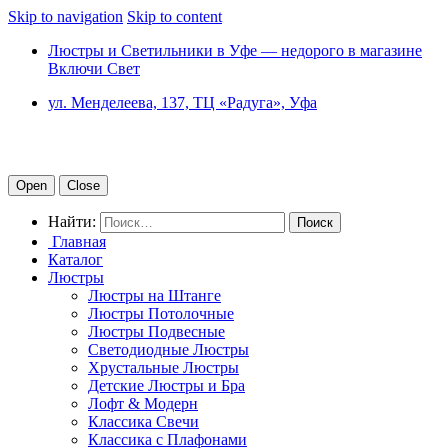
Skip to navigation
Skip to content
Люстры и Светильники в Уфе — недорого в магазине
Включи Свет
ул. Менделеева, 137, ТЦ «Радуга», Уфа
Open
Close
Найти:
Главная
Каталог
Люстры
Люстры на Штанге
Люстры Потолочные
Люстры Подвесные
Светодиодные Люстры
Хрустальные Люстры
Детские Люстры и Бра
Лофт & Модерн
Классика Свечи
Классика с Плафонами