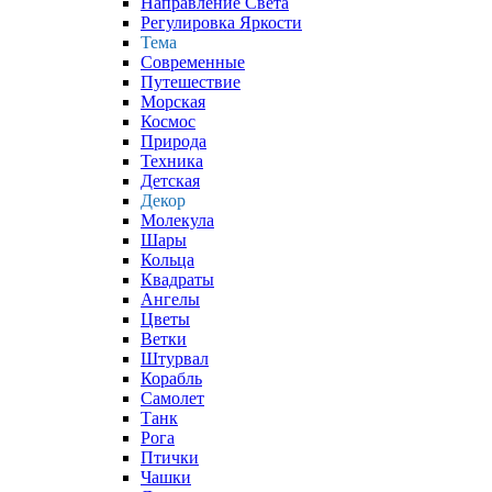
Направление Света
Регулировка Яркости
Тема
Современные
Путешествие
Морская
Космос
Природа
Техника
Детская
Декор
Молекула
Шары
Кольца
Квадраты
Ангелы
Цветы
Ветки
Штурвал
Корабль
Самолет
Танк
Рога
Птички
Чашки