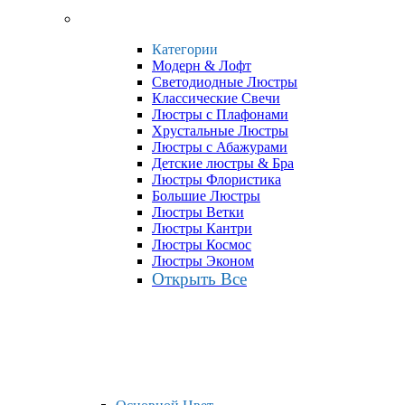
Категории
Модерн & Лофт
Светодиодные Люстры
Классические Свечи
Люстры с Плафонами
Хрустальные Люстры
Люстры с Абажурами
Детские люстры & Бра
Люстры Флористика
Большие Люстры
Люстры Ветки
Люстры Кантри
Люстры Космос
Люстры Эконом
Открыть Все