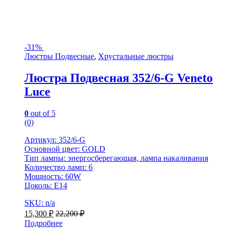
-
31%
Люстры Подвесные
,
Хрустальные люстры
Люстра Подвесная 352/6-G Veneto
Luce
0
out of 5
(0)
Артикул: 352/6-G
Основной цвет: GOLD
Тип лампы: энергосберегающая, лампа накаливания
Количество ламп: 6
Мощность: 60W
Цоколь: Е14
SKU: n/a
15,300
₽
22,200
₽
Подробнее