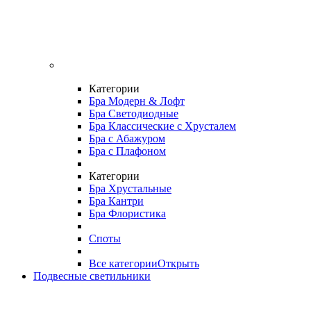
Категории
Бра Модерн & Лофт
Бра Светодиодные
Бра Классические с Хрусталем
Бра с Абажуром
Бра с Плафоном
Категории
Бра Хрустальные
Бра Кантри
Бра Флористика
Споты
Все категории
Открыть
Подвесные светильники