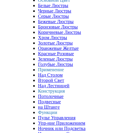
Основной Цвет
Белые Люстры
Черные Люстры
Серые Люстры
Бежевые Люстры
Бронзовые Люстры
Коричневые Люстры
Хром Люстры
Золотые Люстры
Оранжевые Желтые
Красные Розовые
Зеленые Люстры
Голубые Люстры
Применение
Над Столом
Второй Свет
Над Лестницей
Конструкция
Потолочные
Подвесные
на Штанге
Функции
Пульт Управления
Упр-ние Приложением
Ночник или Подсветка