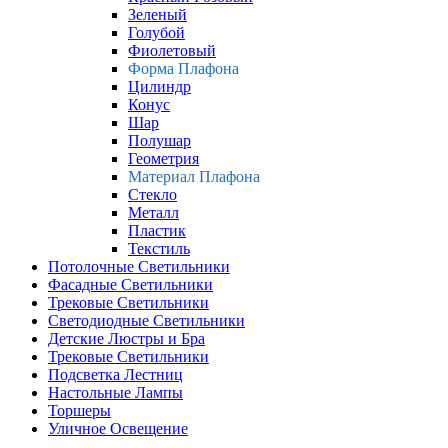
Зеленый
Голубой
Фиолетовый
Форма Плафона
Цилиндр
Конус
Шар
Полушар
Геометрия
Материал Плафона
Стекло
Металл
Пластик
Текстиль
Потолочные Светильники
Фасадные Светильники
Трековые Светильники
Светодиодные Светильники
Детские Люстры и Бра
Трековые Светильники
Подсветка Лестниц
Настольные Лампы
Торшеры
Уличное Освещение