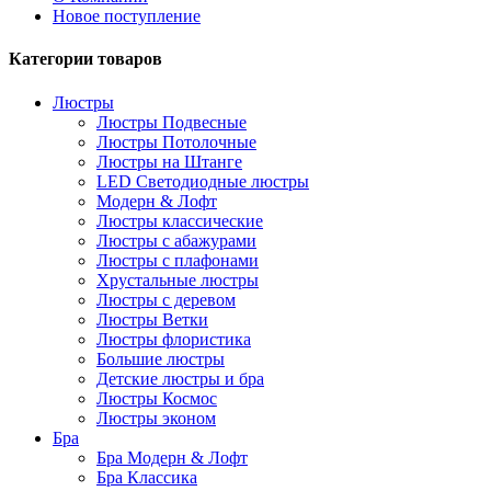
Новое поступление
Категории товаров
Люстры
Люстры Подвесные
Люстры Потолочные
Люстры на Штанге
LED Светодиодные люстры
Модерн & Лофт
Люстры классические
Люстры с абажурами
Люстры с плафонами
Хрустальные люстры
Люстры с деревом
Люстры Ветки
Люстры флористика
Большие люстры
Детские люстры и бра
Люстры Космос
Люстры эконом
Бра
Бра Модерн & Лофт
Бра Классика