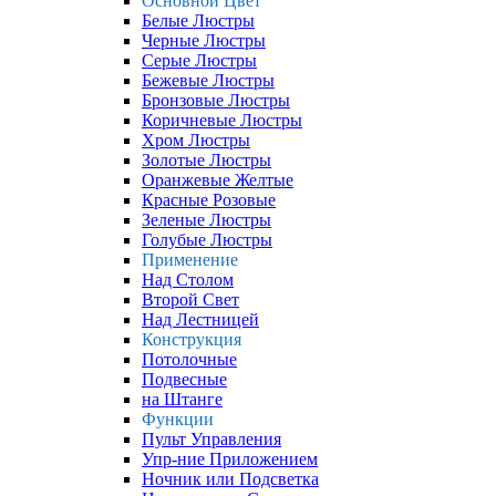
Основной Цвет
Белые Люстры
Черные Люстры
Серые Люстры
Бежевые Люстры
Бронзовые Люстры
Коричневые Люстры
Хром Люстры
Золотые Люстры
Оранжевые Желтые
Красные Розовые
Зеленые Люстры
Голубые Люстры
Применение
Над Столом
Второй Свет
Над Лестницей
Конструкция
Потолочные
Подвесные
на Штанге
Функции
Пульт Управления
Упр-ние Приложением
Ночник или Подсветка