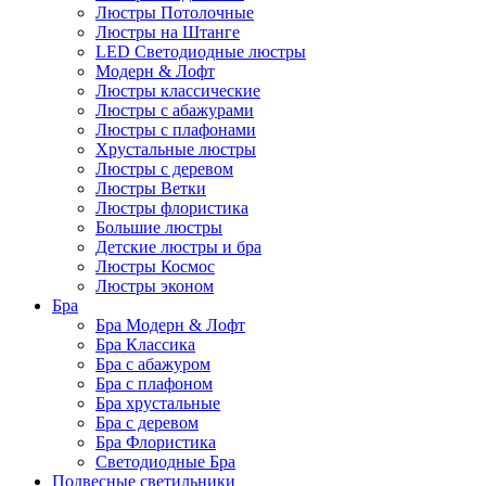
Люстры Потолочные
Люстры на Штанге
LED Светодиодные люстры
Модерн & Лофт
Люстры классические
Люстры с абажурами
Люстры с плафонами
Хрустальные люстры
Люстры с деревом
Люстры Ветки
Люстры флористика
Большие люстры
Детские люстры и бра
Люстры Космос
Люстры эконом
Бра
Бра Модерн & Лофт
Бра Классика
Бра с абажуром
Бра с плафоном
Бра хрустальные
Бра с деревом
Бра Флористика
Светодиодные Бра
Подвесные светильники