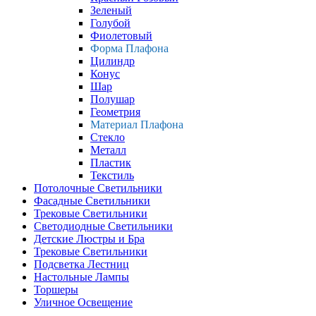
Зеленый
Голубой
Фиолетовый
Форма Плафона
Цилиндр
Конус
Шар
Полушар
Геометрия
Материал Плафона
Стекло
Металл
Пластик
Текстиль
Потолочные Светильники
Фасадные Светильники
Трековые Светильники
Светодиодные Светильники
Детские Люстры и Бра
Трековые Светильники
Подсветка Лестниц
Настольные Лампы
Торшеры
Уличное Освещение