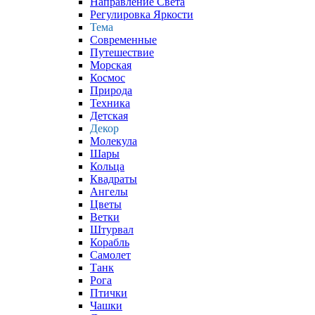
Направление Света
Регулировка Яркости
Тема
Современные
Путешествие
Морская
Космос
Природа
Техника
Детская
Декор
Молекула
Шары
Кольца
Квадраты
Ангелы
Цветы
Ветки
Штурвал
Корабль
Самолет
Танк
Рога
Птички
Чашки