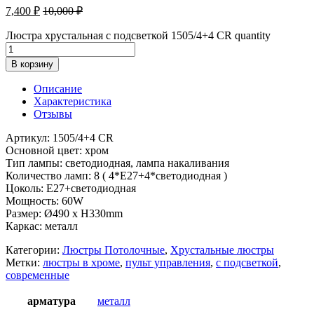
7,400
₽
10,000
₽
Люстра хрустальная с подсветкой 1505/4+4 CR quantity
В корзину
Описание
Характеристика
Отзывы
Артикул: 1505/4+4 CR
Основной цвет: хром
Тип лампы: светодиодная, лампа накаливания
Количество ламп: 8 ( 4*E27+4*светодиодная )
Цоколь: E27+светодиодная
Мощность: 60W
Размер: Ø490 x H330mm
Каркас: металл
Категории:
Люстры Потолочные
,
Хрустальные люстры
Метки:
люстры в хроме
,
пульт управления
,
с подсветкой
,
современные
арматура
металл