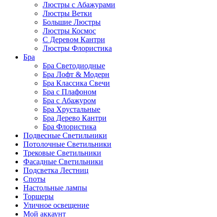
Люстры с Абажурами
Люстры Ветки
Большие Люстры
Люстры Космос
С Деревом Кантри
Люстры Флористика
Бра
Бра Светодиодные
Бра Лофт & Модерн
Бра Классика Свечи
Бра с Плафоном
Бра с Абажуром
Бра Хрустальные
Бра Дерево Кантри
Бра Флористика
Подвесные Светильники
Потолочные Светильники
Трековые Светильники
Фасадные Светильники
Подсветка Лестниц
Споты
Настольные лампы
Торшеры
Уличное освещение
Мой аккаунт