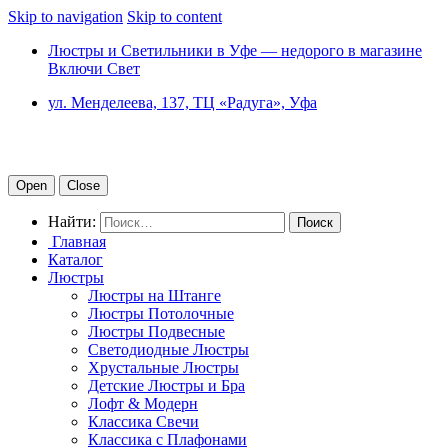
Skip to navigation
Skip to content
Люстры и Светильники в Уфе — недорого в магазине
Включи Свет
ул. Менделеева, 137, ТЦ «Радуга», Уфа
Open
Close
Найти:
Главная
Каталог
Люстры
Люстры на Штанге
Люстры Потолочные
Люстры Подвесные
Светодиодные Люстры
Хрустальные Люстры
Детские Люстры и Бра
Лофт & Модерн
Классика Свечи
Классика с Плафонами