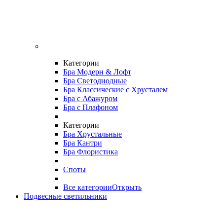
Категории
Бра Модерн & Лофт
Бра Светодиодные
Бра Классические с Хрусталем
Бра с Абажуром
Бра с Плафоном
Категории
Бра Хрустальные
Бра Кантри
Бра Флористика
Споты
Все категории
Открыть
Подвесные светильники