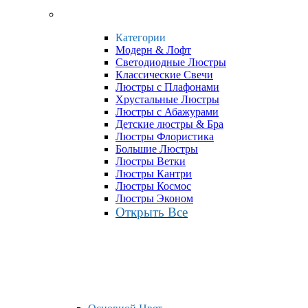
Категории
Модерн & Лофт
Светодиодные Люстры
Классические Свечи
Люстры с Плафонами
Хрустальные Люстры
Люстры с Абажурами
Детские люстры & Бра
Люстры Флористика
Большие Люстры
Люстры Ветки
Люстры Кантри
Люстры Космос
Люстры Эконом
Открыть Все