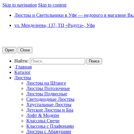
Skip to navigation
Skip to content
Люстры и Светильники в Уфе — недорого в магазине Вк
ул. Менделеева, 137, ТЦ «Радуга», Уфа
Open
Close
Найти:
Главная
Каталог
Люстры
Люстры на Штанге
Люстры Потолочные
Люстры Подвесные
Светодиодные Люстры
Хрустальные Люстры
Детские Люстры и Бра
Лофт & Модерн
Классика Свечи
Классика с Плафонами
Люстры с Абажурами