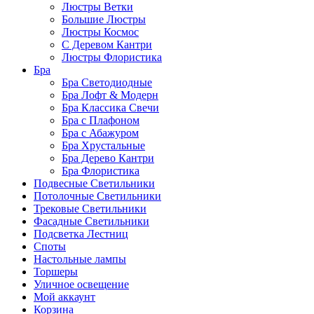
Люстры Ветки
Большие Люстры
Люстры Космос
С Деревом Кантри
Люстры Флористика
Бра
Бра Светодиодные
Бра Лофт & Модерн
Бра Классика Свечи
Бра с Плафоном
Бра с Абажуром
Бра Хрустальные
Бра Дерево Кантри
Бра Флористика
Подвесные Светильники
Потолочные Светильники
Трековые Светильники
Фасадные Светильники
Подсветка Лестниц
Споты
Настольные лампы
Торшеры
Уличное освещение
Мой аккаунт
Корзина