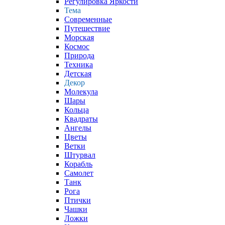
Регулировка Яркости
Тема
Современные
Путешествие
Морская
Космос
Природа
Техника
Детская
Декор
Молекула
Шары
Кольца
Квадраты
Ангелы
Цветы
Ветки
Штурвал
Корабль
Самолет
Танк
Рога
Птички
Чашки
Ложки