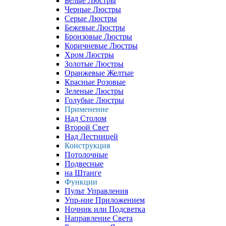
Белые Люстры
Черные Люстры
Серые Люстры
Бежевые Люстры
Бронзовые Люстры
Коричневые Люстры
Хром Люстры
Золотые Люстры
Оранжевые Желтые
Красные Розовые
Зеленые Люстры
Голубые Люстры
Применение
Над Столом
Второй Свет
Над Лестницей
Конструкция
Потолочные
Подвесные
на Штанге
Функции
Пульт Управления
Упр-ние Приложением
Ночник или Подсветка
Направление Света