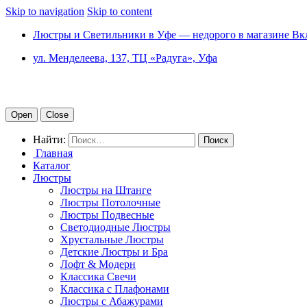
Skip to navigation
Skip to content
Люстры и Светильники в Уфе — недорого в магазине Вк
ул. Менделеева, 137, ТЦ «Радуга», Уфа
Open
Close
Найти:
Главная
Каталог
Люстры
Люстры на Штанге
Люстры Потолочные
Люстры Подвесные
Светодиодные Люстры
Хрустальные Люстры
Детские Люстры и Бра
Лофт & Модерн
Классика Свечи
Классика с Плафонами
Люстры с Абажурами