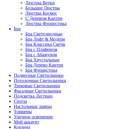
Люстры Ветки
Большие Люстры
Люстры Космос
С Деревом Кантри
Люстры Флористика
Бра
Бра Светодиодные
Бра Лофт & Модерн
Бра Классика Свечи
Бра с Плафоном
Бра с Абажуром
Бра Хрустальные
Бра Дерево Кантри
Бра Флористика
Подвесные Светильники
Потолочные Светильники
Трековые Светильники
Фасадные Светильники
Подсветка Лестниц
Споты
Настольные лампы
Торшеры
Уличное освещение
Мой аккаунт
Корзина