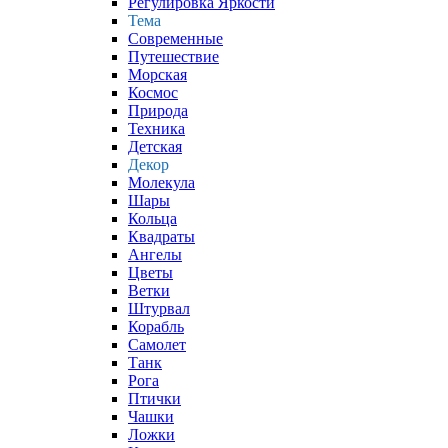
Регулировка Яркости
Тема
Современные
Путешествие
Морская
Космос
Природа
Техника
Детская
Декор
Молекула
Шары
Кольца
Квадраты
Ангелы
Цветы
Ветки
Штурвал
Корабль
Самолет
Танк
Рога
Птички
Чашки
Ложки