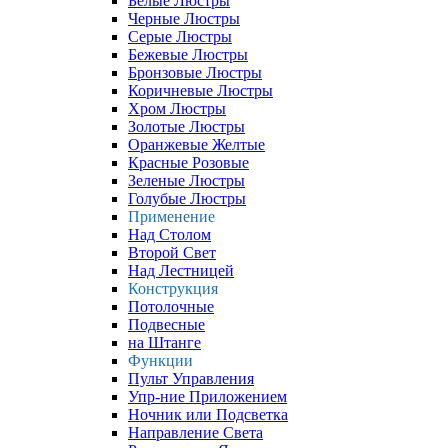
Белые Люстры
Черные Люстры
Серые Люстры
Бежевые Люстры
Бронзовые Люстры
Коричневые Люстры
Хром Люстры
Золотые Люстры
Оранжевые Желтые
Красные Розовые
Зеленые Люстры
Голубые Люстры
Применение
Над Столом
Второй Свет
Над Лестницей
Конструкция
Потолочные
Подвесные
на Штанге
Функции
Пульт Управления
Упр-ние Приложением
Ночник или Подсветка
Направление Света