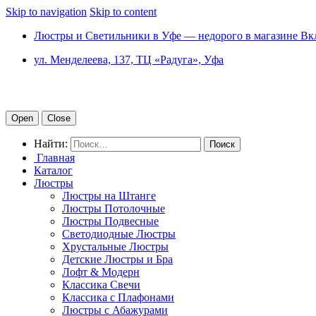
Skip to navigation
Skip to content
Люстры и Светильники в Уфе — недорого в магазине Вк
ул. Менделеева, 137, ТЦ «Радуга», Уфа
Open
Close
Найти:
Главная
Каталог
Люстры
Люстры на Штанге
Люстры Потолочные
Люстры Подвесные
Светодиодные Люстры
Хрустальные Люстры
Детские Люстры и Бра
Лофт & Модерн
Классика Свечи
Классика с Плафонами
Люстры с Абажурами