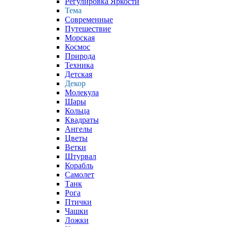
Регулировка Яркости
Тема
Современные
Путешествие
Морская
Космос
Природа
Техника
Детская
Декор
Молекула
Шары
Кольца
Квадраты
Ангелы
Цветы
Ветки
Штурвал
Корабль
Самолет
Танк
Рога
Птички
Чашки
Ложки