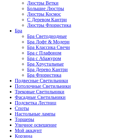
Люстры Ветки
Большие Люстры
Люстры Космос
С Деревом Кантри
Люстры Флористика
Бра
Бра Светодиодные
Бра Лофт & Модерн
Бра Классика Свечи
Бра с Плафоном
Бра с Абажуром
Бра Хрустальные
Бра Дерево Кантри
Бра Флористика
Подвесные Светильники
Потолочные Светильники
Трековые Светильники
Фасадные Светильники
Подсветка Лестниц
Споты
Настольные лампы
Торшеры
Уличное освещение
Мой аккаунт
Корзина