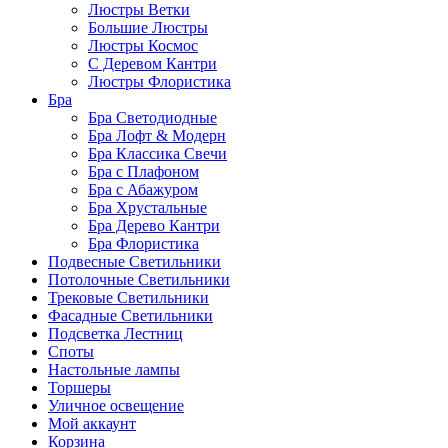
Люстры Ветки
Большие Люстры
Люстры Космос
С Деревом Кантри
Люстры Флористика
Бра
Бра Светодиодные
Бра Лофт & Модерн
Бра Классика Свечи
Бра с Плафоном
Бра с Абажуром
Бра Хрустальные
Бра Дерево Кантри
Бра Флористика
Подвесные Светильники
Потолочные Светильники
Трековые Светильники
Фасадные Светильники
Подсветка Лестниц
Споты
Настольные лампы
Торшеры
Уличное освещение
Мой аккаунт
Корзина