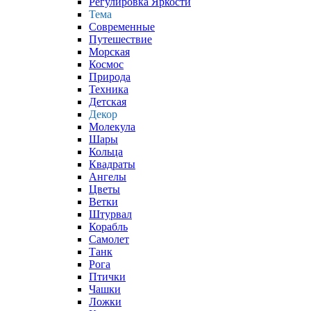
Регулировка Яркости
Тема
Современные
Путешествие
Морская
Космос
Природа
Техника
Детская
Декор
Молекула
Шары
Кольца
Квадраты
Ангелы
Цветы
Ветки
Штурвал
Корабль
Самолет
Танк
Рога
Птички
Чашки
Ложки