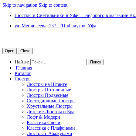
Skip to navigation
Skip to content
Люстры и Светильники в Уфе — недорого в магазине Вк
ул. Менделеева, 137, ТЦ «Радуга», Уфа
Open
Close
Найти:
Главная
Каталог
Люстры
Люстры на Штанге
Люстры Потолочные
Люстры Подвесные
Светодиодные Люстры
Хрустальные Люстры
Детские Люстры и Бра
Лофт & Модерн
Классика Свечи
Классика с Плафонами
Люстры с Абажурами