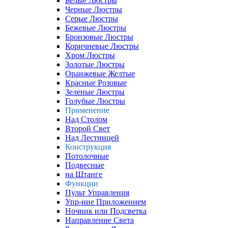
Белые Люстры
Черные Люстры
Серые Люстры
Бежевые Люстры
Бронзовые Люстры
Коричневые Люстры
Хром Люстры
Золотые Люстры
Оранжевые Желтые
Красные Розовые
Зеленые Люстры
Голубые Люстры
Применение
Над Столом
Второй Свет
Над Лестницей
Конструкция
Потолочные
Подвесные
на Штанге
Функции
Пульт Управления
Упр-ние Приложением
Ночник или Подсветка
Направление Света