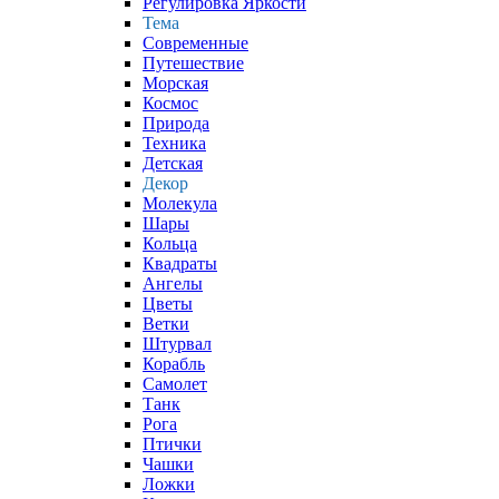
Регулировка Яркости
Тема
Современные
Путешествие
Морская
Космос
Природа
Техника
Детская
Декор
Молекула
Шары
Кольца
Квадраты
Ангелы
Цветы
Ветки
Штурвал
Корабль
Самолет
Танк
Рога
Птички
Чашки
Ложки