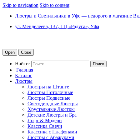
Skip to navigation
Skip to content
Люстры и Светильники в Уфе — недорого в магазине Вк
ул. Менделеева, 137, ТЦ «Радуга», Уфа
Open
Close
Найти:
Главная
Каталог
Люстры
Люстры на Штанге
Люстры Потолочные
Люстры Подвесные
Светодиодные Люстры
Хрустальные Люстры
Детские Люстры и Бра
Лофт & Модерн
Классика Свечи
Классика с Плафонами
Люстры с Абажурами