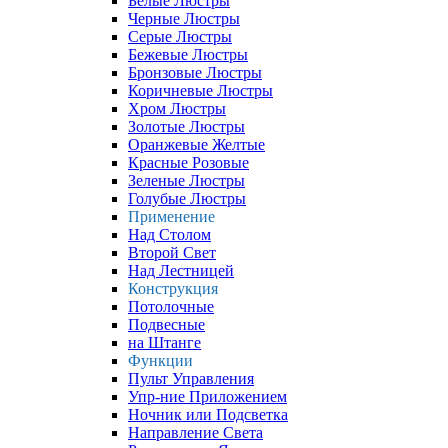
Белые Люстры
Черные Люстры
Серые Люстры
Бежевые Люстры
Бронзовые Люстры
Коричневые Люстры
Хром Люстры
Золотые Люстры
Оранжевые Желтые
Красные Розовые
Зеленые Люстры
Голубые Люстры
Применение
Над Столом
Второй Свет
Над Лестницей
Конструкция
Потолочные
Подвесные
на Штанге
Функции
Пульт Управления
Упр-ние Приложением
Ночник или Подсветка
Направление Света