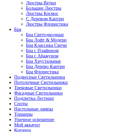
Люстры Ветки
Большие Люстры
Люстры Космос
С Деревом Кантри
Люстры Флористика
Бра
Бра Светодиодные
Бра Лофт & Модерн
Бра Классика Свечи
Бра с Плафоном
Бра с Абажуром
Бра Хрустальные
Бра Дерево Кантри
Бра Флористика
Подвесные Светильники
Потолочные Светильники
Трековые Светильники
Фасадные Светильники
Подсветка Лестниц
Споты
Настольные лампы
Торшеры
Уличное освещение
Мой аккаунт
Корзина