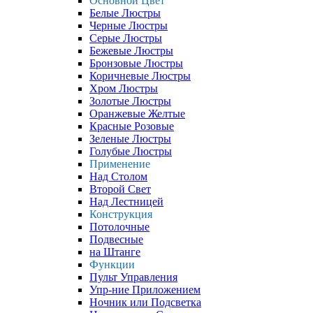
Основной Цвет
Белые Люстры
Черные Люстры
Серые Люстры
Бежевые Люстры
Бронзовые Люстры
Коричневые Люстры
Хром Люстры
Золотые Люстры
Оранжевые Желтые
Красные Розовые
Зеленые Люстры
Голубые Люстры
Применение
Над Столом
Второй Свет
Над Лестницей
Конструкция
Потолочные
Подвесные
на Штанге
Функции
Пульт Управления
Упр-ние Приложением
Ночник или Подсветка