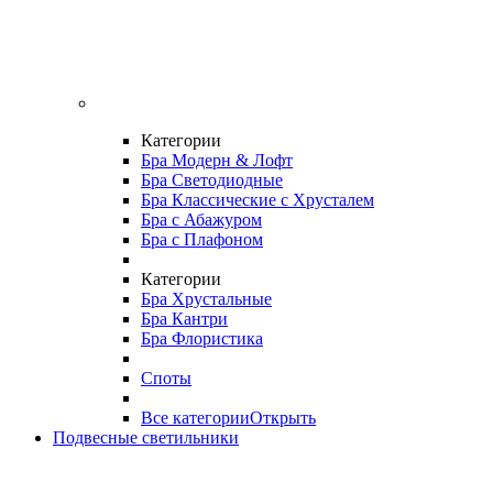
Категории
Бра Модерн & Лофт
Бра Светодиодные
Бра Классические с Хрусталем
Бра с Абажуром
Бра с Плафоном
Категории
Бра Хрустальные
Бра Кантри
Бра Флористика
Споты
Все категории
Открыть
Подвесные светильники