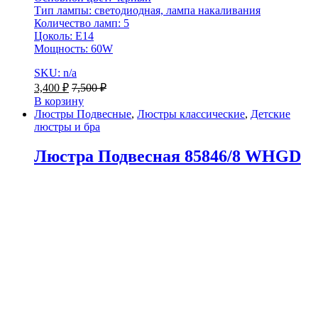
Тип лампы: светодиодная, лампа накаливания
Количество ламп: 5
Цоколь: Е14
Мощность: 60W
SKU: n/a
3,400
₽
7,500
₽
В корзину
Люстры Подвесные
,
Люстры классические
,
Детские
люстры и бра
Люстра Подвесная 85846/8 WHGD