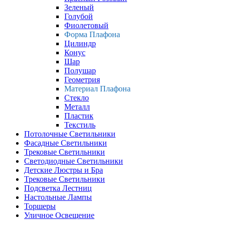
Зеленый
Голубой
Фиолетовый
Форма Плафона
Цилиндр
Конус
Шар
Полушар
Геометрия
Материал Плафона
Стекло
Металл
Пластик
Текстиль
Потолочные Светильники
Фасадные Светильники
Трековые Светильники
Светодиодные Светильники
Детские Люстры и Бра
Трековые Светильники
Подсветка Лестниц
Настольные Лампы
Торшеры
Уличное Освещение