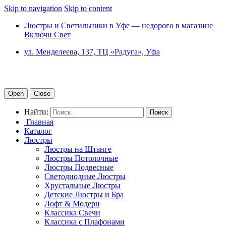
Skip to navigation
Skip to content
Люстры и Светильники в Уфе — недорого в магазине
Включи Свет
ул. Менделеева, 137, ТЦ «Радуга», Уфа
Open
Close
Найти:
Главная
Каталог
Люстры
Люстры на Штанге
Люстры Потолочные
Люстры Подвесные
Светодиодные Люстры
Хрустальные Люстры
Детские Люстры и Бра
Лофт & Модерн
Классика Свечи
Классика с Плафонами