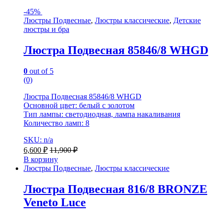
-
45%
Люстры Подвесные
,
Люстры классические
,
Детские
люстры и бра
Люстра Подвесная 85846/8 WHGD
0
out of 5
(0)
Люстра Подвесная 85846/8 WHGD
Основной цвет: белый с золотом
Тип лампы: светодиодная, лампа накаливания
Количество ламп: 8
SKU: n/a
6,600
₽
11,900
₽
В корзину
Люстры Подвесные
,
Люстры классические
Люстра Подвесная 816/8 BRONZE
Veneto Luce