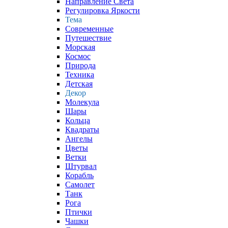
Направление Света
Регулировка Яркости
Тема
Современные
Путешествие
Морская
Космос
Природа
Техника
Детская
Декор
Молекула
Шары
Кольца
Квадраты
Ангелы
Цветы
Ветки
Штурвал
Корабль
Самолет
Танк
Рога
Птички
Чашки