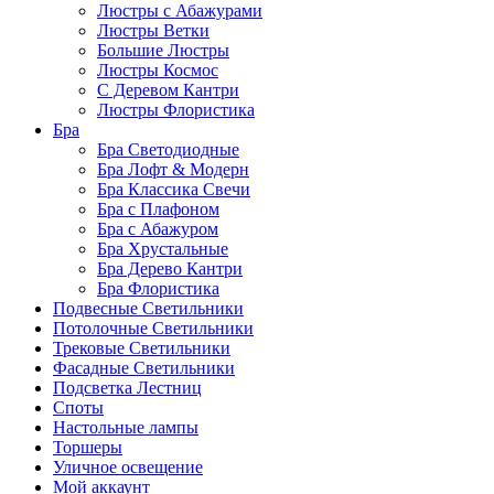
Люстры с Абажурами
Люстры Ветки
Большие Люстры
Люстры Космос
С Деревом Кантри
Люстры Флористика
Бра
Бра Светодиодные
Бра Лофт & Модерн
Бра Классика Свечи
Бра с Плафоном
Бра с Абажуром
Бра Хрустальные
Бра Дерево Кантри
Бра Флористика
Подвесные Светильники
Потолочные Светильники
Трековые Светильники
Фасадные Светильники
Подсветка Лестниц
Споты
Настольные лампы
Торшеры
Уличное освещение
Мой аккаунт