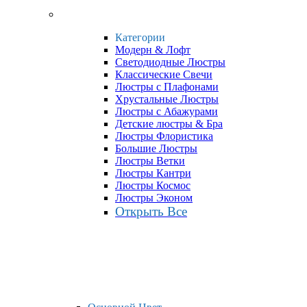
Категории
Модерн & Лофт
Светодиодные Люстры
Классические Свечи
Люстры с Плафонами
Хрустальные Люстры
Люстры с Абажурами
Детские люстры & Бра
Люстры Флористика
Большие Люстры
Люстры Ветки
Люстры Кантри
Люстры Космос
Люстры Эконом
Открыть Все