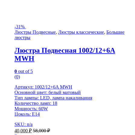
-
31%
Люстры Подвесные
,
Люстры классические
,
Большие
люстры
Люстра Подвесная 1002/12+6A
MWH
0
out of 5
(0)
Артикул: 1002/12+6A MWH
Основной цвет: белый матовый
Тип лампы: LED, лампа накаливания
Количество ламп: 18
Мощность: 60W
Цоколь: Е14
SKU: n/a
40,000
₽
58,000
₽