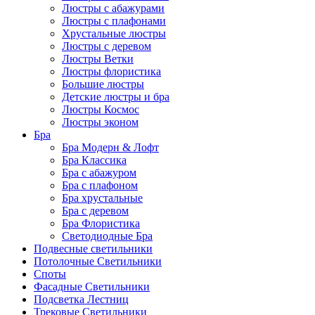
Люстры с абажурами
Люстры с плафонами
Хрустальные люстры
Люстры с деревом
Люстры Ветки
Люстры флористика
Большие люстры
Детские люстры и бра
Люстры Космос
Люстры эконом
Бра
Бра Модерн & Лофт
Бра Классика
Бра с абажуром
Бра с плафоном
Бра хрустальные
Бра с деревом
Бра Флористика
Светодиодные Бра
Подвесные светильники
Потолочные Светильники
Споты
Фасадные Светильники
Подсветка Лестниц
Трековые Светильники