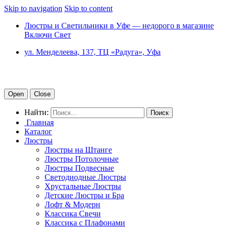
Skip to navigation
Skip to content
Люстры и Светильники в Уфе — недорого в магазине
Включи Свет
ул. Менделеева, 137, ТЦ «Радуга», Уфа
Open
Close
Найти:
Главная
Каталог
Люстры
Люстры на Штанге
Люстры Потолочные
Люстры Подвесные
Светодиодные Люстры
Хрустальные Люстры
Детские Люстры и Бра
Лофт & Модерн
Классика Свечи
Классика с Плафонами