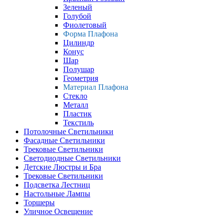
Зеленый
Голубой
Фиолетовый
Форма Плафона
Цилиндр
Конус
Шар
Полушар
Геометрия
Материал Плафона
Стекло
Металл
Пластик
Текстиль
Потолочные Светильники
Фасадные Светильники
Трековые Светильники
Светодиодные Светильники
Детские Люстры и Бра
Трековые Светильники
Подсветка Лестниц
Настольные Лампы
Торшеры
Уличное Освещение