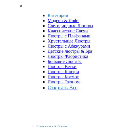
Категории
Модерн & Лофт
Светодиодные Люстры
Классические Свечи
Люстры с Плафонами
Хрустальные Люстры
Люстры с Абажурами
Детские люстры & Бра
Люстры Флористика
Большие Люстры
Люстры Ветки
Люстры Кантри
Люстры Космос
Люстры Эконом
Открыть Все