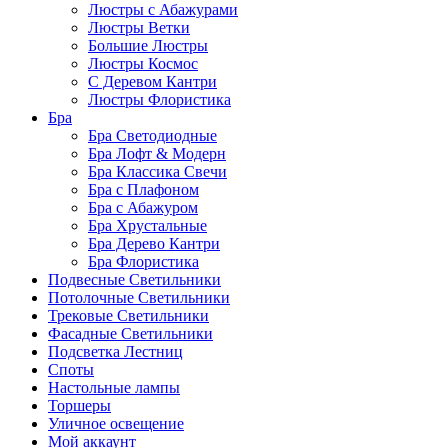
Люстры с Абажурами
Люстры Ветки
Большие Люстры
Люстры Космос
С Деревом Кантри
Люстры Флористика
Бра
Бра Светодиодные
Бра Лофт & Модерн
Бра Классика Свечи
Бра с Плафоном
Бра с Абажуром
Бра Хрустальные
Бра Дерево Кантри
Бра Флористика
Подвесные Светильники
Потолочные Светильники
Трековые Светильники
Фасадные Светильники
Подсветка Лестниц
Споты
Настольные лампы
Торшеры
Уличное освещение
Мой аккаунт