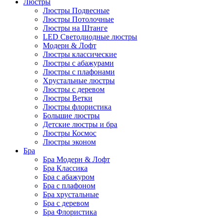
Люстры
Люстры Подвесные
Люстры Потолочные
Люстры на Штанге
LED Светодиодные люстры
Модерн & Лофт
Люстры классические
Люстры с абажурами
Люстры с плафонами
Хрустальные люстры
Люстры с деревом
Люстры Ветки
Люстры флористика
Большие люстры
Детские люстры и бра
Люстры Космос
Люстры эконом
Бра
Бра Модерн & Лофт
Бра Классика
Бра с абажуром
Бра с плафоном
Бра хрустальные
Бра с деревом
Бра Флористика