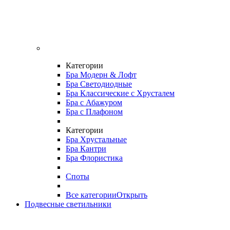
Категории
Бра Модерн & Лофт
Бра Светодиодные
Бра Классические с Хрусталем
Бра с Абажуром
Бра с Плафоном
Категории
Бра Хрустальные
Бра Кантри
Бра Флористика
Споты
Все категории
Открыть
Подвесные светильники