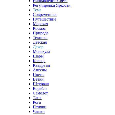
Направление Света
Регулировка Яркости
Тема
Современные
Путешествие
Морская
Космос
Природа
Техника
Детская
Декор
Молекула
Шары
Кольца
Квадраты
Ангелы
Цветы
Ветки
Штурвал
Корабль
Самолет
Танк
Рога
Птички
Чашки