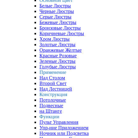
Основной Цвет
Белые Люстры
Черные Люстры
Серые Люстры
Бежевые Люстры
Бронзовые Люстры
Коричневые Люстры
Хром Люстры
Золотые Люстры
Оранжевые Желтые
Красные Розовые
Зеленые Люстры
Голубые Люстры
Применение
Над Столом
Второй Свет
Над Лестницей
Конструкция
Потолочные
Подвесные
на Штанге
Функции
Пульт Управления
Упр-ние Приложением
Ночник или Подсветка