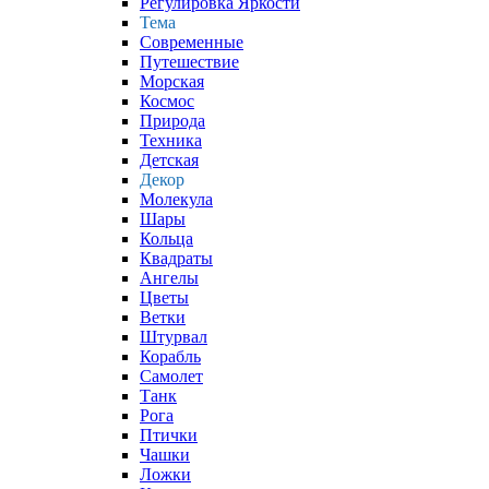
Регулировка Яркости
Тема
Современные
Путешествие
Морская
Космос
Природа
Техника
Детская
Декор
Молекула
Шары
Кольца
Квадраты
Ангелы
Цветы
Ветки
Штурвал
Корабль
Самолет
Танк
Рога
Птички
Чашки
Ложки