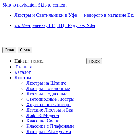
Skip to navigation
Skip to content
Люстры и Светильники в Уфе — недорого в магазине Вк
ул. Менделеева, 137, ТЦ «Радуга», Уфа
Open
Close
Найти:
Главная
Каталог
Люстры
Люстры на Штанге
Люстры Потолочные
Люстры Подвесные
Светодиодные Люстры
Хрустальные Люстры
Детские Люстры и Бра
Лофт & Модерн
Классика Свечи
Классика с Плафонами
Люстры с Абажурами