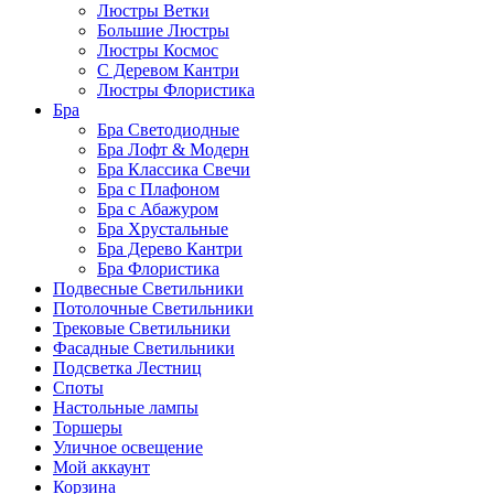
Люстры Ветки
Большие Люстры
Люстры Космос
С Деревом Кантри
Люстры Флористика
Бра
Бра Светодиодные
Бра Лофт & Модерн
Бра Классика Свечи
Бра с Плафоном
Бра с Абажуром
Бра Хрустальные
Бра Дерево Кантри
Бра Флористика
Подвесные Светильники
Потолочные Светильники
Трековые Светильники
Фасадные Светильники
Подсветка Лестниц
Споты
Настольные лампы
Торшеры
Уличное освещение
Мой аккаунт
Корзина