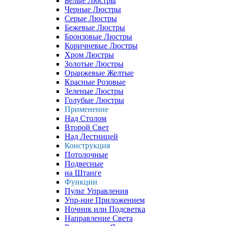
Белые Люстры
Черные Люстры
Серые Люстры
Бежевые Люстры
Бронзовые Люстры
Коричневые Люстры
Хром Люстры
Золотые Люстры
Оранжевые Желтые
Красные Розовые
Зеленые Люстры
Голубые Люстры
Применение
Над Столом
Второй Свет
Над Лестницей
Конструкция
Потолочные
Подвесные
на Штанге
Функции
Пульт Управления
Упр-ние Приложением
Ночник или Подсветка
Направление Света