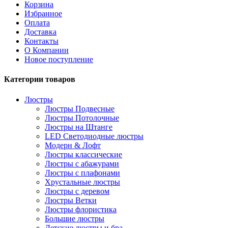
Корзина
Избранное
Оплата
Доставка
Контакты
О Компании
Новое поступление
Категории товаров
Люстры
Люстры Подвесные
Люстры Потолочные
Люстры на Штанге
LED Светодиодные люстры
Модерн & Лофт
Люстры классические
Люстры с абажурами
Люстры с плафонами
Хрустальные люстры
Люстры с деревом
Люстры Ветки
Люстры флористика
Большие люстры
Детские люстры и бра