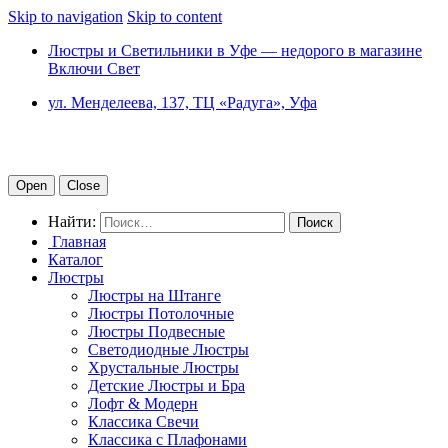
Skip to navigation
Skip to content
Люстры и Светильники в Уфе — недорого в магазине
Включи Свет
ул. Менделеева, 137, ТЦ «Радуга», Уфа
Open
Close
Найти:
Главная
Каталог
Люстры
Люстры на Штанге
Люстры Потолочные
Люстры Подвесные
Светодиодные Люстры
Хрустальные Люстры
Детские Люстры и Бра
Лофт & Модерн
Классика Свечи
Классика с Плафонами