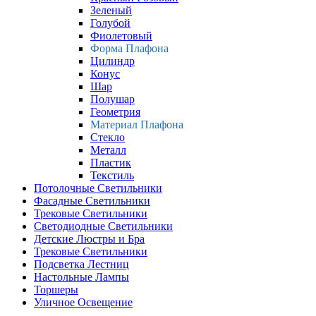
Зеленый
Голубой
Фиолетовый
Форма Плафона
Цилиндр
Конус
Шар
Полушар
Геометрия
Материал Плафона
Стекло
Металл
Пластик
Текстиль
Потолочные Светильники
Фасадные Светильники
Трековые Светильники
Светодиодные Светильники
Детские Люстры и Бра
Трековые Светильники
Подсветка Лестниц
Настольные Лампы
Торшеры
Уличное Освещение