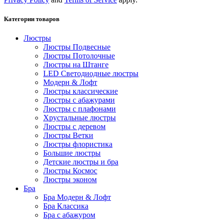
Категории товаров
Люстры
Люстры Подвесные
Люстры Потолочные
Люстры на Штанге
LED Светодиодные люстры
Модерн & Лофт
Люстры классические
Люстры с абажурами
Люстры с плафонами
Хрустальные люстры
Люстры с деревом
Люстры Ветки
Люстры флористика
Большие люстры
Детские люстры и бра
Люстры Космос
Люстры эконом
Бра
Бра Модерн & Лофт
Бра Классика
Бра с абажуром