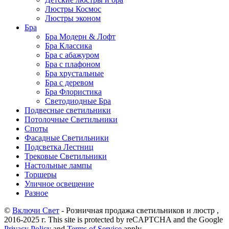
Люстры Космос
Люстры эконом
Бра
Бра Модерн & Лофт
Бра Классика
Бра с абажуром
Бра с плафоном
Бра хрустальные
Бра с деревом
Бра Флористика
Светодиодные Бра
Подвесные светильники
Потолочные Светильники
Споты
Фасадные Светильники
Подсветка Лестниц
Трековые Светильники
Настольные лампы
Торшеры
Уличное освещение
Разное
©
Включи Свет
- Розничная продажа светильников и люстр ,
2016-2025 г. This site is protected by reCAPTCHA and the Google
Privacy Policy
and
Terms of Service
apply.