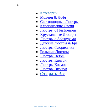
Категории
Модерн & Лофт
Светодиодные Люстры
Классические Свечи
Люстры с Плафонами
Хрустальные Люстры
Люстры с Абажурами
Детские люстры & Бра
Люстры Флористика
Большие Люстры
Люстры Ветки
Люстры Кантри
Люстры Космос
Люстры Эконом
Открыть Все