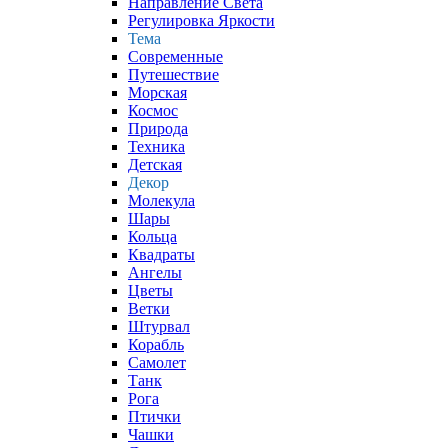
Направление Света
Регулировка Яркости
Тема
Современные
Путешествие
Морская
Космос
Природа
Техника
Детская
Декор
Молекула
Шары
Кольца
Квадраты
Ангелы
Цветы
Ветки
Штурвал
Корабль
Самолет
Танк
Рога
Птички
Чашки