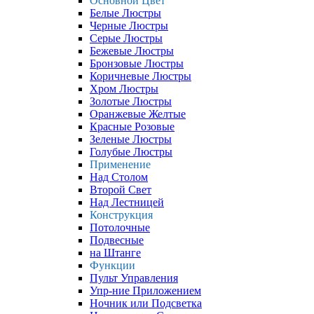
Основной Цвет
Белые Люстры
Черные Люстры
Серые Люстры
Бежевые Люстры
Бронзовые Люстры
Коричневые Люстры
Хром Люстры
Золотые Люстры
Оранжевые Желтые
Красные Розовые
Зеленые Люстры
Голубые Люстры
Применение
Над Столом
Второй Свет
Над Лестницей
Конструкция
Потолочные
Подвесные
на Штанге
Функции
Пульт Управления
Упр-ние Приложением
Ночник или Подсветка