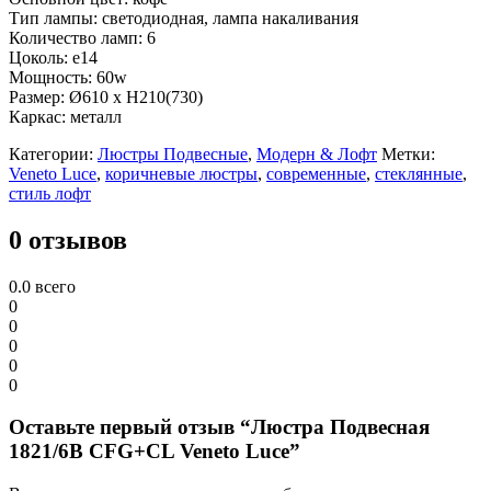
Тип лампы: светодиодная, лампа накаливания
Количество ламп: 6
Цоколь: e14
Мощность: 60w
Размер: Ø610 x H210(730)
Каркас: металл
Категории:
Люстры Подвесные
,
Модерн & Лофт
Метки:
Veneto Luce
,
коричневые люстры
,
современные
,
стеклянные
,
стиль лофт
0 отзывов
0.0
всего
0
0
0
0
0
Оставьте первый отзыв “Люстра Подвесная
1821/6B CFG+CL Veneto Luce”