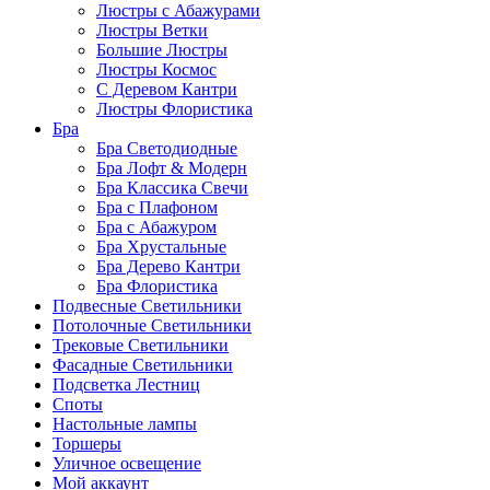
Люстры с Абажурами
Люстры Ветки
Большие Люстры
Люстры Космос
С Деревом Кантри
Люстры Флористика
Бра
Бра Светодиодные
Бра Лофт & Модерн
Бра Классика Свечи
Бра с Плафоном
Бра с Абажуром
Бра Хрустальные
Бра Дерево Кантри
Бра Флористика
Подвесные Светильники
Потолочные Светильники
Трековые Светильники
Фасадные Светильники
Подсветка Лестниц
Споты
Настольные лампы
Торшеры
Уличное освещение
Мой аккаунт