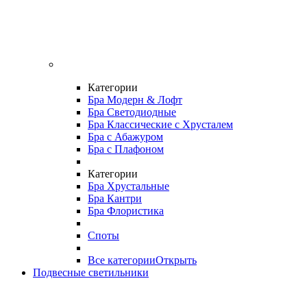
Категории
Бра Модерн & Лофт
Бра Светодиодные
Бра Классические с Хрусталем
Бра с Абажуром
Бра с Плафоном
Категории
Бра Хрустальные
Бра Кантри
Бра Флористика
Споты
Все категории
Открыть
Подвесные светильники