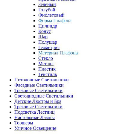
Зеленый
Голубой
Фиолетовый
Форма Плафона
Цилиндр
Конус
Шар
Полушар
Геометрия
Материал Плафона
Стекло
Металл
Пластик
Текстиль
Потолочные Светильники
Фасадные Светильники
Трековые Светильники
Светодиодные Светильники
Детские Люстры и Бра
Трековые Светильники
Подсветка Лестниц
Настольные Лампы
Торшеры
Уличное Освещение