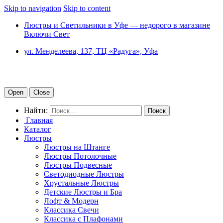
Skip to navigation
Skip to content
Люстры и Светильники в Уфе — недорого в магазине
Включи Свет
ул. Менделеева, 137, ТЦ «Радуга», Уфа
Open
Close
Найти:
Главная
Каталог
Люстры
Люстры на Штанге
Люстры Потолочные
Люстры Подвесные
Светодиодные Люстры
Хрустальные Люстры
Детские Люстры и Бра
Лофт & Модерн
Классика Свечи
Классика с Плафонами