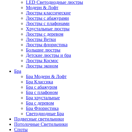
LED Светодиодные люстры
Модерн & Лофт
Люстры классические
Люстры с абажурами
Люстры с плафонами
Хрустальные люстры
Люстры с деревом
Люстры Ветки
Люстры флористика
Большие люстры
Детские люстры и бра
Люстры Космос
Люстры эконом
Бра
Бра Модерн & Лофт
Бра Классика
Бра с абажуром
Бра с плафоном
Бра хрустальные
Бра с деревом
Бра Флористика
Светодиодные Бра
Подвесные светильники
Потолочные Светильники
Споты