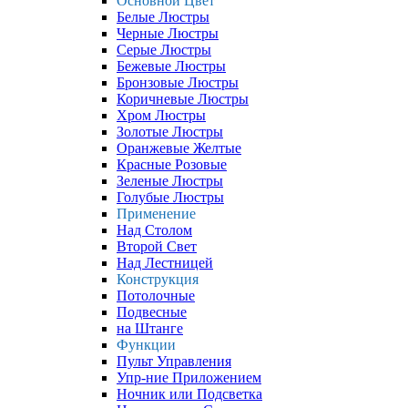
Основной Цвет
Белые Люстры
Черные Люстры
Серые Люстры
Бежевые Люстры
Бронзовые Люстры
Коричневые Люстры
Хром Люстры
Золотые Люстры
Оранжевые Желтые
Красные Розовые
Зеленые Люстры
Голубые Люстры
Применение
Над Столом
Второй Свет
Над Лестницей
Конструкция
Потолочные
Подвесные
на Штанге
Функции
Пульт Управления
Упр-ние Приложением
Ночник или Подсветка