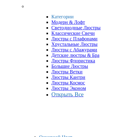
Категории
Модерн & Лофт
Светодиодные Люстры
Классические Свечи
Люстры с Плафонами
Хрустальные Люстры
Люстры с Абажурами
Детские люстры & Бра
Люстры Флористика
Большие Люстры
Люстры Ветки
Люстры Кантри
Люстры Космос
Люстры Эконом
Открыть Все