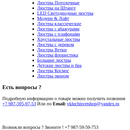
Люстры Потолочные
Люстры на Штанге
LED Светодиодные люстры
Модерн & Лофт
Люстры классические
Люстры с абажурами
Люстры с плафонами
Хрустальные люстры
Люстры с деревом
Люстры Ветки
Люстры флористика
Большие люстры
Детские люстры и бра
Люстры Космос
Люстры эконом
Есть вопросы ?
Подробную информацию о товаре можно получить позвонив
+7 987-595-97-53
Или по
Email:
vkluchisvetshop@yandex.ru
Возникли вопросы ? Звоните !
+7 987-59-59-753