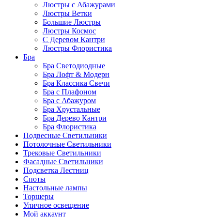
Люстры с Абажурами
Люстры Ветки
Большие Люстры
Люстры Космос
С Деревом Кантри
Люстры Флористика
Бра
Бра Светодиодные
Бра Лофт & Модерн
Бра Классика Свечи
Бра с Плафоном
Бра с Абажуром
Бра Хрустальные
Бра Дерево Кантри
Бра Флористика
Подвесные Светильники
Потолочные Светильники
Трековые Светильники
Фасадные Светильники
Подсветка Лестниц
Споты
Настольные лампы
Торшеры
Уличное освещение
Мой аккаунт