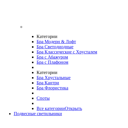
Категории
Бра Модерн & Лофт
Бра Светодиодные
Бра Классические с Хрусталем
Бра с Абажуром
Бра с Плафоном
Категории
Бра Хрустальные
Бра Кантри
Бра Флористика
Споты
Все категории
Открыть
Подвесные светильники