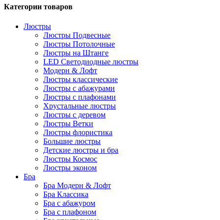
Категории товаров
Люстры
Люстры Подвесные
Люстры Потолочные
Люстры на Штанге
LED Светодиодные люстры
Модерн & Лофт
Люстры классические
Люстры с абажурами
Люстры с плафонами
Хрустальные люстры
Люстры с деревом
Люстры Ветки
Люстры флористика
Большие люстры
Детские люстры и бра
Люстры Космос
Люстры эконом
Бра
Бра Модерн & Лофт
Бра Классика
Бра с абажуром
Бра с плафоном