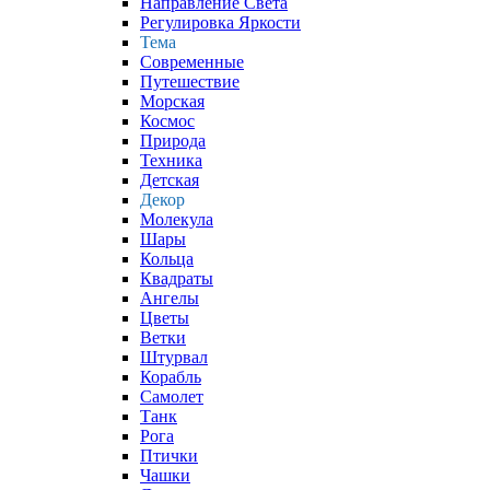
Направление Света
Регулировка Яркости
Тема
Современные
Путешествие
Морская
Космос
Природа
Техника
Детская
Декор
Молекула
Шары
Кольца
Квадраты
Ангелы
Цветы
Ветки
Штурвал
Корабль
Самолет
Танк
Рога
Птички
Чашки