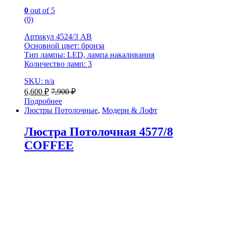
0
out of 5
(0)
Артикул 4524/3 AB
Основной цвет: бронза
Тип лампы: LED, лампа накаливания
Количество ламп: 3
SKU: n/a
6,600
₽
7,900
₽
Подробнее
Люстры Потолочные
,
Модерн & Лофт
Люстра Потолочная 4577/8
COFFEE