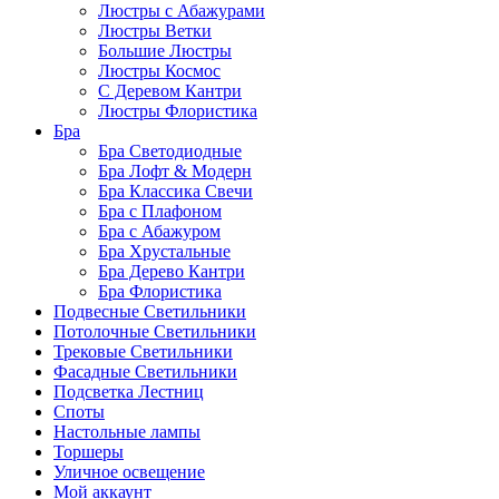
Люстры с Абажурами
Люстры Ветки
Большие Люстры
Люстры Космос
С Деревом Кантри
Люстры Флористика
Бра
Бра Светодиодные
Бра Лофт & Модерн
Бра Классика Свечи
Бра с Плафоном
Бра с Абажуром
Бра Хрустальные
Бра Дерево Кантри
Бра Флористика
Подвесные Светильники
Потолочные Светильники
Трековые Светильники
Фасадные Светильники
Подсветка Лестниц
Споты
Настольные лампы
Торшеры
Уличное освещение
Мой аккаунт