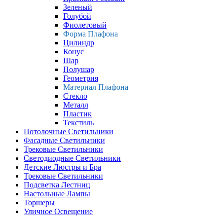
Зеленый
Голубой
Фиолетовый
Форма Плафона
Цилиндр
Конус
Шар
Полушар
Геометрия
Материал Плафона
Стекло
Металл
Пластик
Текстиль
Потолочные Светильники
Фасадные Светильники
Трековые Светильники
Светодиодные Светильники
Детские Люстры и Бра
Трековые Светильники
Подсветка Лестниц
Настольные Лампы
Торшеры
Уличное Освещение