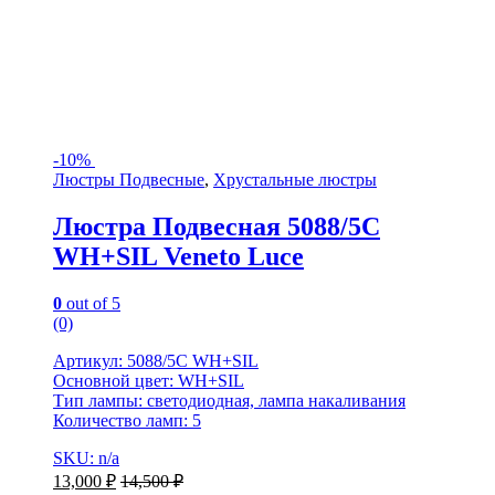
-
10%
Люстры Подвесные
,
Хрустальные люстры
Люстра Подвесная 5088/5C
WH+SIL Veneto Luce
0
out of 5
(0)
Артикул: 5088/5C WH+SIL
Основной цвет: WH+SIL
Тип лампы: светодиодная, лампа накаливания
Количество ламп: 5
SKU: n/a
13,000
₽
14,500
₽