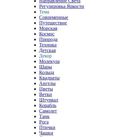
Направление Света
Регулировка Яркости
Тема
Современные
Путешествие
Морская
Космос
Природа
Техника
Детская
Декор
Молекула
Шары
Кольца
Квадраты
Ангелы
Цветы
Ветки
Штурвал
Корабль
Самолет
Танк
Рога
Птички
Чашки