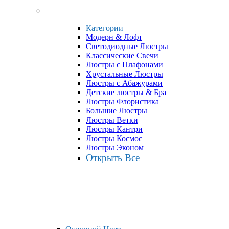
Категории
Модерн & Лофт
Светодиодные Люстры
Классические Свечи
Люстры с Плафонами
Хрустальные Люстры
Люстры с Абажурами
Детские люстры & Бра
Люстры Флористика
Большие Люстры
Люстры Ветки
Люстры Кантри
Люстры Космос
Люстры Эконом
Открыть Все