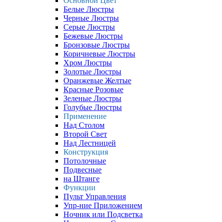
Основной Цвет
Белые Люстры
Черные Люстры
Серые Люстры
Бежевые Люстры
Бронзовые Люстры
Коричневые Люстры
Хром Люстры
Золотые Люстры
Оранжевые Желтые
Красные Розовые
Зеленые Люстры
Голубые Люстры
Применение
Над Столом
Второй Свет
Над Лестницей
Конструкция
Потолочные
Подвесные
на Штанге
Функции
Пульт Управления
Упр-ние Приложением
Ночник или Подсветка