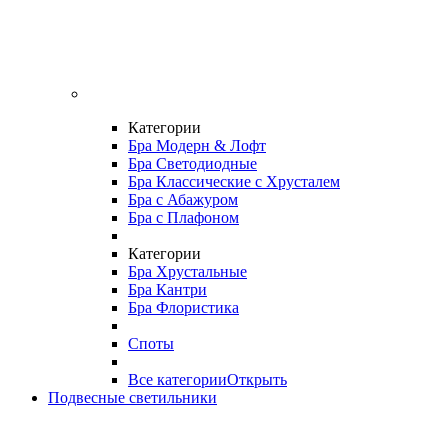
Категории
Бра Модерн & Лофт
Бра Светодиодные
Бра Классические с Хрусталем
Бра с Абажуром
Бра с Плафоном
Категории
Бра Хрустальные
Бра Кантри
Бра Флористика
Споты
Все категории
Открыть
Подвесные светильники