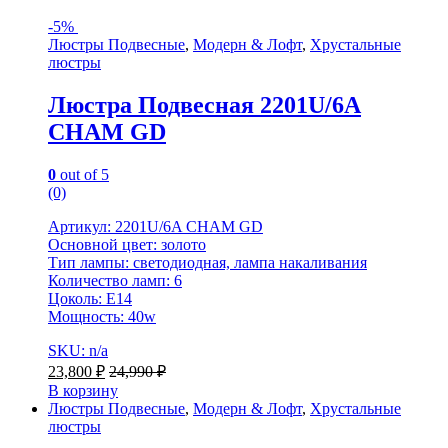
-
5%
Люстры Подвесные
,
Модерн & Лофт
,
Хрустальные
люстры
Люстра Подвесная 2201U/6A
CHAM GD
0
out of 5
(0)
Артикул: 2201U/6A CHAM GD
Основной цвет: золото
Тип лампы: светодиодная, лампа накаливания
Количество ламп: 6
Цоколь: E14
Мощность: 40w
SKU: n/a
23,800
₽
24,990
₽
В корзину
Люстры Подвесные
,
Модерн & Лофт
,
Хрустальные
люстры