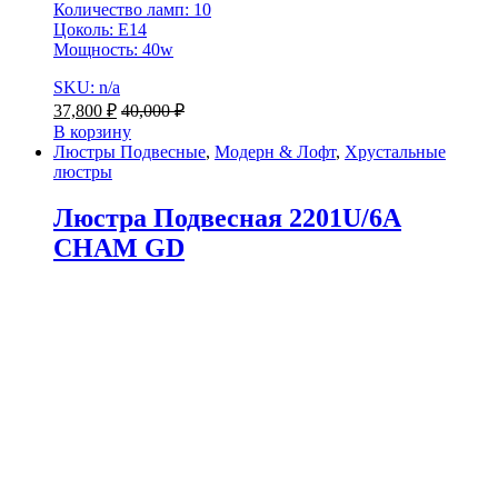
Количество ламп: 10
Цоколь: E14
Мощность: 40w
SKU: n/a
37,800
₽
40,000
₽
В корзину
Люстры Подвесные
,
Модерн & Лофт
,
Хрустальные
люстры
Люстра Подвесная 2201U/6A
CHAM GD