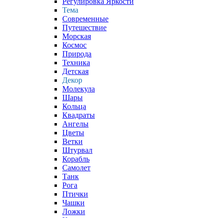
Регулировка Яркости
Тема
Современные
Путешествие
Морская
Космос
Природа
Техника
Детская
Декор
Молекула
Шары
Кольца
Квадраты
Ангелы
Цветы
Ветки
Штурвал
Корабль
Самолет
Танк
Рога
Птички
Чашки
Ложки