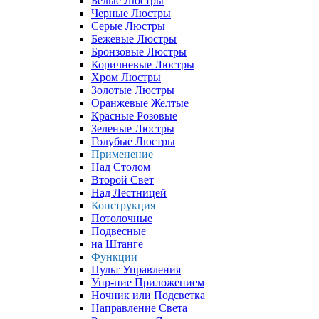
Белые Люстры
Черные Люстры
Серые Люстры
Бежевые Люстры
Бронзовые Люстры
Коричневые Люстры
Хром Люстры
Золотые Люстры
Оранжевые Желтые
Красные Розовые
Зеленые Люстры
Голубые Люстры
Применение
Над Столом
Второй Свет
Над Лестницей
Конструкция
Потолочные
Подвесные
на Штанге
Функции
Пульт Управления
Упр-ние Приложением
Ночник или Подсветка
Направление Света