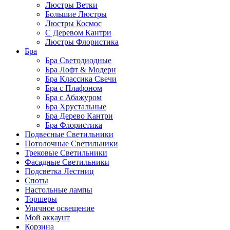
Люстры Ветки
Большие Люстры
Люстры Космос
С Деревом Кантри
Люстры Флористика
Бра
Бра Светодиодные
Бра Лофт & Модерн
Бра Классика Свечи
Бра с Плафоном
Бра с Абажуром
Бра Хрустальные
Бра Дерево Кантри
Бра Флористика
Подвесные Светильники
Потолочные Светильники
Трековые Светильники
Фасадные Светильники
Подсветка Лестниц
Споты
Настольные лампы
Торшеры
Уличное освещение
Мой аккаунт
Корзина