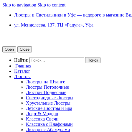
Skip to navigation
Skip to content
Люстры и Светильники в Уфе — недорого в магазине Вк
ул. Менделеева, 137, ТЦ «Радуга», Уфа
Open
Close
Найти:
Главная
Каталог
Люстры
Люстры на Штанге
Люстры Потолочные
Люстры Подвесные
Светодиодные Люстры
Хрустальные Люстры
Детские Люстры и Бра
Лофт & Модерн
Классика Свечи
Классика с Плафонами
Люстры с Абажурами