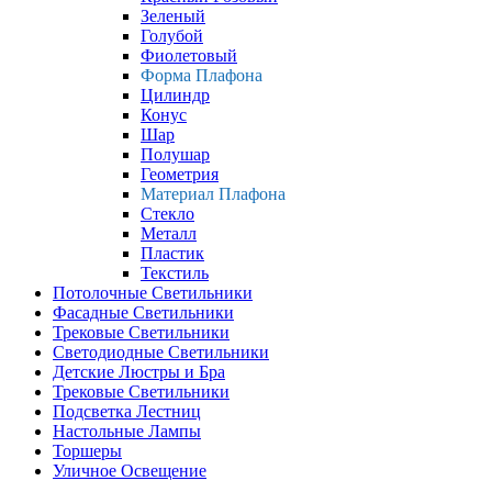
Зеленый
Голубой
Фиолетовый
Форма Плафона
Цилиндр
Конус
Шар
Полушар
Геометрия
Материал Плафона
Стекло
Металл
Пластик
Текстиль
Потолочные Светильники
Фасадные Светильники
Трековые Светильники
Светодиодные Светильники
Детские Люстры и Бра
Трековые Светильники
Подсветка Лестниц
Настольные Лампы
Торшеры
Уличное Освещение