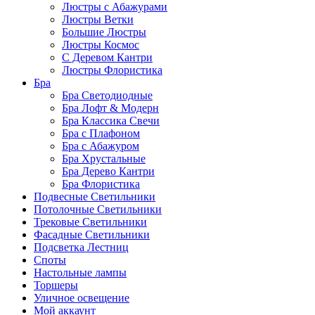
Люстры с Абажурами
Люстры Ветки
Большие Люстры
Люстры Космос
С Деревом Кантри
Люстры Флористика
Бра
Бра Светодиодные
Бра Лофт & Модерн
Бра Классика Свечи
Бра с Плафоном
Бра с Абажуром
Бра Хрустальные
Бра Дерево Кантри
Бра Флористика
Подвесные Светильники
Потолочные Светильники
Трековые Светильники
Фасадные Светильники
Подсветка Лестниц
Споты
Настольные лампы
Торшеры
Уличное освещение
Мой аккаунт