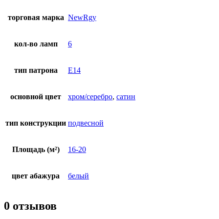
торговая марка
NewRgy
кол-во ламп
6
тип патрона
E14
основной цвет
хром/серебро
,
сатин
тип конструкции
подвесной
Площадь (м²)
16-20
цвет абажура
белый
0 отзывов