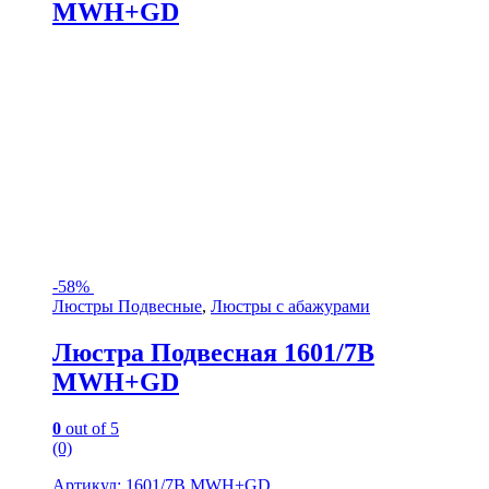
MWH+GD
-
58%
Люстры Подвесные
,
Люстры с абажурами
Люстра Подвесная 1601/7B
MWH+GD
0
out of 5
(0)
Артикул: 1601/7B MWH+GD