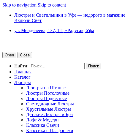
Skip to navigation
Skip to content
Люстры и Светильники в Уфе — недорого в магазине
Включи Свет
ул. Менделеева, 137, ТЦ «Радуга», Уфа
Open
Close
Найти:
Главная
Каталог
Люстры
Люстры на Штанге
Люстры Потолочные
Люстры Подвесные
Светодиодные Люстры
Хрустальные Люстры
Детские Люстры и Бра
Лофт & Модерн
Классика Свечи
Классика с Плафонами