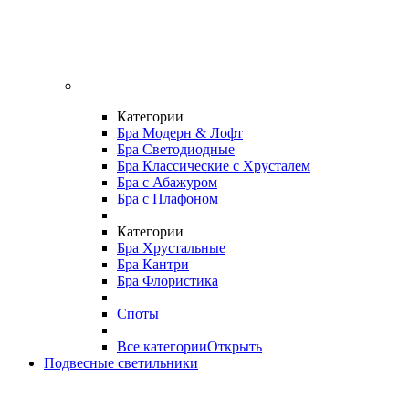
Категории
Бра Модерн & Лофт
Бра Светодиодные
Бра Классические с Хрусталем
Бра с Абажуром
Бра с Плафоном
Категории
Бра Хрустальные
Бра Кантри
Бра Флористика
Споты
Все категории
Открыть
Подвесные светильники