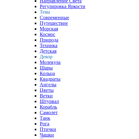
Направление Света
Регулировка Яркости
Тема
Современные
Путешествие
Морская
Космос
Природа
Техника
Детская
Декор
Молекула
Шары
Кольца
Квадраты
Ангелы
Цветы
Ветки
Штурвал
Корабль
Самолет
Танк
Рога
Птички
Чашки