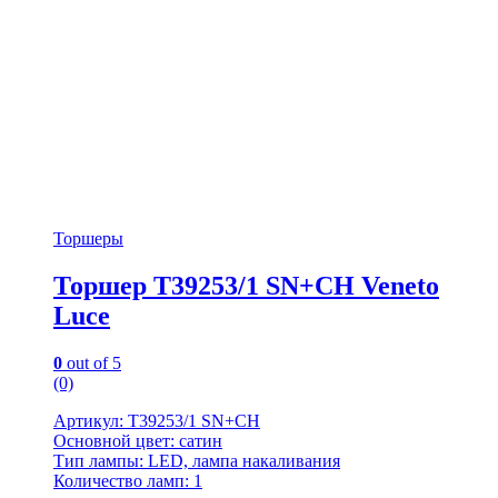
Торшеры
Торшер T39253/1 SN+CH Veneto
Luce
0
out of 5
(0)
Артикул: T39253/1 SN+CH
Основной цвет: сатин
Тип лампы: LED, лампа накаливания
Количество ламп: 1