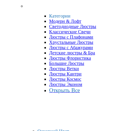
Категории
Модерн & Лофт
Светодиодные Люстры
Классические Свечи
Люстры с Плафонами
Хрустальные Люстры
Люстры с Абажурами
Детские люстры & Бра
Люстры Флористика
Большие Люстры
Люстры Ветки
Люстры Кантри
Люстры Космос
Люстры Эконом
Открыть Все