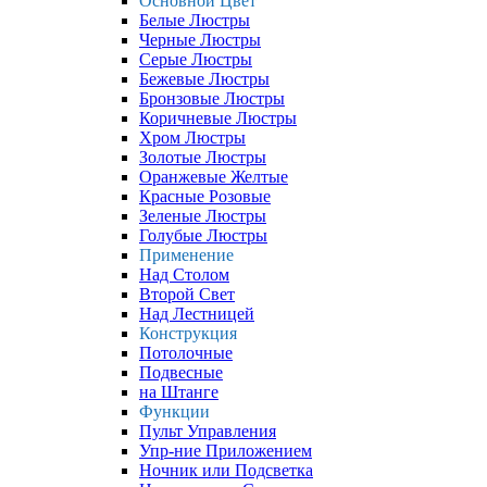
Основной Цвет
Белые Люстры
Черные Люстры
Серые Люстры
Бежевые Люстры
Бронзовые Люстры
Коричневые Люстры
Хром Люстры
Золотые Люстры
Оранжевые Желтые
Красные Розовые
Зеленые Люстры
Голубые Люстры
Применение
Над Столом
Второй Свет
Над Лестницей
Конструкция
Потолочные
Подвесные
на Штанге
Функции
Пульт Управления
Упр-ние Приложением
Ночник или Подсветка