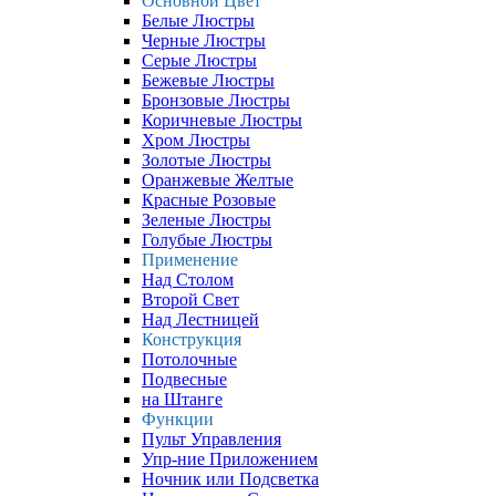
Основной Цвет
Белые Люстры
Черные Люстры
Серые Люстры
Бежевые Люстры
Бронзовые Люстры
Коричневые Люстры
Хром Люстры
Золотые Люстры
Оранжевые Желтые
Красные Розовые
Зеленые Люстры
Голубые Люстры
Применение
Над Столом
Второй Свет
Над Лестницей
Конструкция
Потолочные
Подвесные
на Штанге
Функции
Пульт Управления
Упр-ние Приложением
Ночник или Подсветка