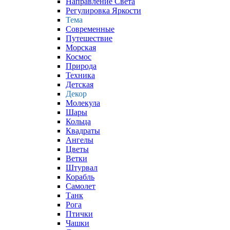
Направление Света
Регулировка Яркости
Тема
Современные
Путешествие
Морская
Космос
Природа
Техника
Детская
Декор
Молекула
Шары
Кольца
Квадраты
Ангелы
Цветы
Ветки
Штурвал
Корабль
Самолет
Танк
Рога
Птички
Чашки