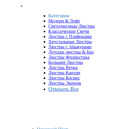
Категории
Модерн & Лофт
Светодиодные Люстры
Классические Свечи
Люстры с Плафонами
Хрустальные Люстры
Люстры с Абажурами
Детские люстры & Бра
Люстры Флористика
Большие Люстры
Люстры Ветки
Люстры Кантри
Люстры Космос
Люстры Эконом
Открыть Все