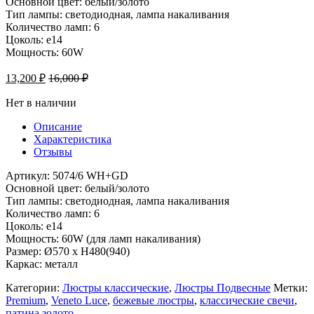
Основной цвет: белый/золото
Тип лампы: светодиодная, лампа накаливания
Количество ламп: 6
Цоколь: e14
Мощность: 60W
13,200
₽
16,000
₽
Нет в наличии
Описание
Характеристика
Отзывы
Артикул: 5074/6 WH+GD
Основной цвет: белый/золото
Тип лампы: светодиодная, лампа накаливания
Количество ламп: 6
Цоколь: e14
Мощность: 60W (для ламп накаливания)
Размер: Ø570 x H480(940)
Каркас: металл
Категории:
Люстры классические
,
Люстры Подвесные
Метки:
Premium
,
Veneto Luce
,
бежевые люстры
,
классические свечи
,
патина золото