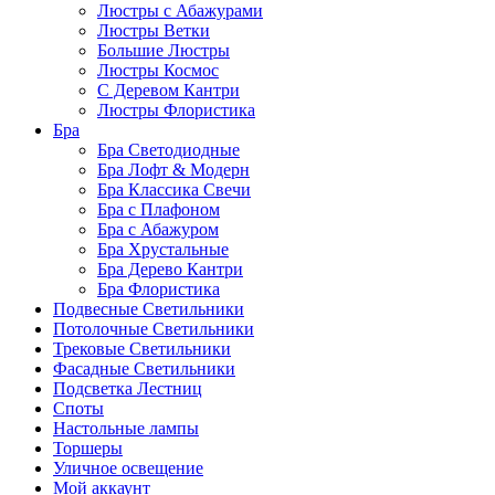
Люстры с Абажурами
Люстры Ветки
Большие Люстры
Люстры Космос
С Деревом Кантри
Люстры Флористика
Бра
Бра Светодиодные
Бра Лофт & Модерн
Бра Классика Свечи
Бра с Плафоном
Бра с Абажуром
Бра Хрустальные
Бра Дерево Кантри
Бра Флористика
Подвесные Светильники
Потолочные Светильники
Трековые Светильники
Фасадные Светильники
Подсветка Лестниц
Споты
Настольные лампы
Торшеры
Уличное освещение
Мой аккаунт