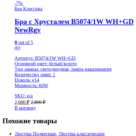
-
7%
Бра Классика
Бра с Хрусталем B5074/1W WH+GD
NewRgy
0
out of 5
(0)
Артикул: B5074/1W WH+GD
Основной цвет: белый/золото
Тип лампы: светодиодная, лампа накаливания
Количество ламп: 1
Цоколь: e14
Мощность: 60W
SKU: n/a
2,600
₽
2,800
₽
В корзину
Похожие товары
Люстры Подвесные
,
Люстры классические