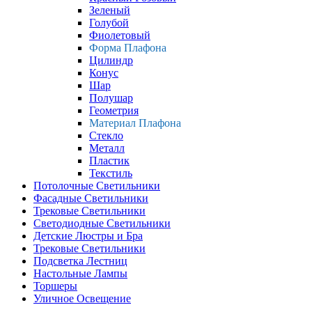
Зеленый
Голубой
Фиолетовый
Форма Плафона
Цилиндр
Конус
Шар
Полушар
Геометрия
Материал Плафона
Стекло
Металл
Пластик
Текстиль
Потолочные Светильники
Фасадные Светильники
Трековые Светильники
Светодиодные Светильники
Детские Люстры и Бра
Трековые Светильники
Подсветка Лестниц
Настольные Лампы
Торшеры
Уличное Освещение