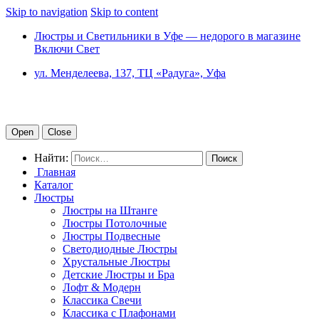
Skip to navigation
Skip to content
Люстры и Светильники в Уфе — недорого в магазине
Включи Свет
ул. Менделеева, 137, ТЦ «Радуга», Уфа
Open
Close
Найти:
Главная
Каталог
Люстры
Люстры на Штанге
Люстры Потолочные
Люстры Подвесные
Светодиодные Люстры
Хрустальные Люстры
Детские Люстры и Бра
Лофт & Модерн
Классика Свечи
Классика с Плафонами