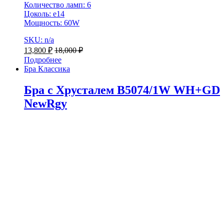
Количество ламп: 6
Цоколь: e14
Мощность: 60W
SKU: n/a
13,800
₽
18,000
₽
Подробнее
Бра Классика
Бра с Хрусталем B5074/1W WH+GD
NewRgy