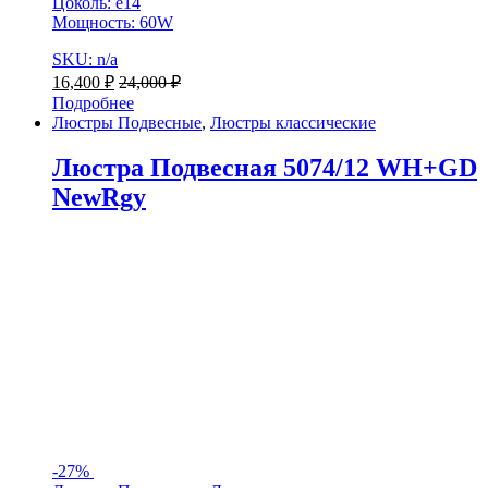
Цоколь: e14
Мощность: 60W
SKU: n/a
16,400
₽
24,000
₽
Подробнее
Люстры Подвесные
,
Люстры классические
Люстра Подвесная 5074/12 WH+GD
NewRgy
-
27%