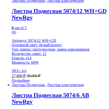
Люстры Подвесные
,
Люстры классические
Люстра Подвесная 5074/12 WH+GD
NewRgy
0
out of 5
(0)
Артикул: 5074/12 WH+GD
Основной цвет: белый/золото
Тип лампы: светодиодная, лампа накаливания
Количество ламп: 12
Цоколь: e14
Мощность: 60W
SKU: n/a
27,800
₽
38,000
₽
Подробнее
Люстры Подвесные
,
Люстры классические
Люстра Подвесная 5074/6 AB
NewRgy