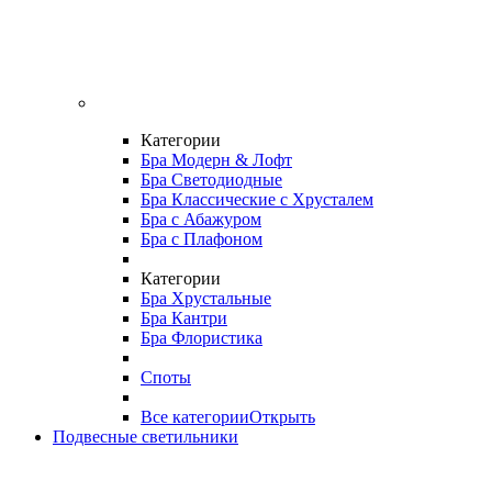
Категории
Бра Модерн & Лофт
Бра Светодиодные
Бра Классические с Хрусталем
Бра с Абажуром
Бра с Плафоном
Категории
Бра Хрустальные
Бра Кантри
Бра Флористика
Споты
Все категории
Открыть
Подвесные светильники