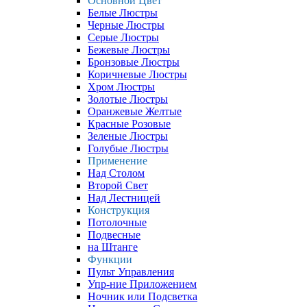
Основной Цвет
Белые Люстры
Черные Люстры
Серые Люстры
Бежевые Люстры
Бронзовые Люстры
Коричневые Люстры
Хром Люстры
Золотые Люстры
Оранжевые Желтые
Красные Розовые
Зеленые Люстры
Голубые Люстры
Применение
Над Столом
Второй Свет
Над Лестницей
Конструкция
Потолочные
Подвесные
на Штанге
Функции
Пульт Управления
Упр-ние Приложением
Ночник или Подсветка