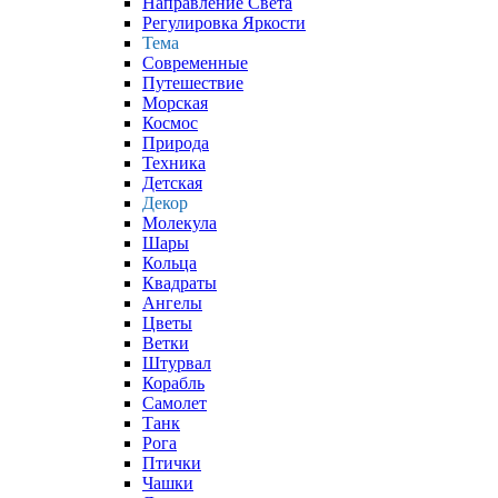
Направление Света
Регулировка Яркости
Тема
Современные
Путешествие
Морская
Космос
Природа
Техника
Детская
Декор
Молекула
Шары
Кольца
Квадраты
Ангелы
Цветы
Ветки
Штурвал
Корабль
Самолет
Танк
Рога
Птички
Чашки