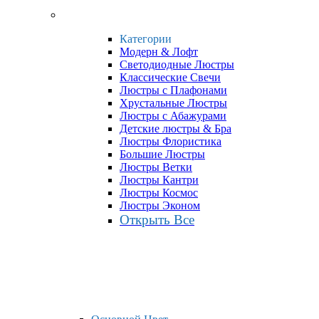
Категории
Модерн & Лофт
Светодиодные Люстры
Классические Свечи
Люстры с Плафонами
Хрустальные Люстры
Люстры с Абажурами
Детские люстры & Бра
Люстры Флористика
Большие Люстры
Люстры Ветки
Люстры Кантри
Люстры Космос
Люстры Эконом
Открыть Все