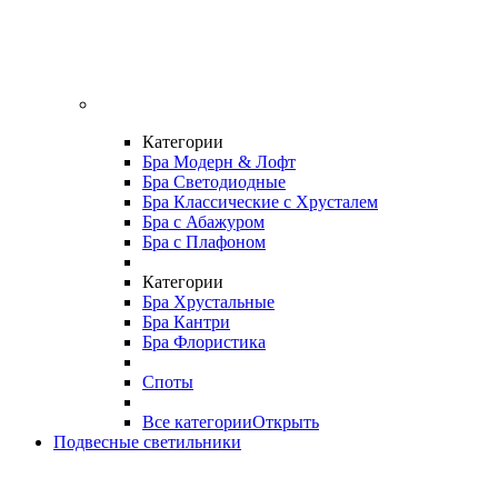
Категории
Бра Модерн & Лофт
Бра Светодиодные
Бра Классические с Хрусталем
Бра с Абажуром
Бра с Плафоном
Категории
Бра Хрустальные
Бра Кантри
Бра Флористика
Споты
Все категории
Открыть
Подвесные светильники