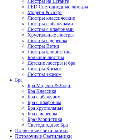
Люстры на Штанге
LED Светодиодные люстры
Модерн & Лофт
Люстры классические
Люстры с абажурами
Люстры с плафонами
Хрустальные люстры
Люстры с деревом
Люстры Ветки
Люстры флористика
Большие люстры
Детские люстры и бра
Люстры Космос
Люстры эконом
Бра
Бра Модерн & Лофт
Бра Классика
Бра с абажуром
Бра с плафоном
Бра хрустальные
Бра с деревом
Бра Флористика
Светодиодные Бра
Подвесные светильники
Потолочные Светильники