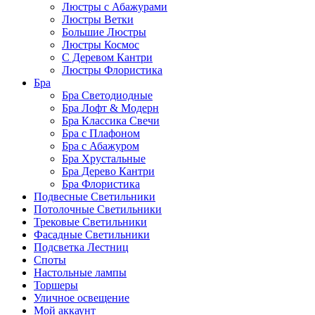
Люстры с Абажурами
Люстры Ветки
Большие Люстры
Люстры Космос
С Деревом Кантри
Люстры Флористика
Бра
Бра Светодиодные
Бра Лофт & Модерн
Бра Классика Свечи
Бра с Плафоном
Бра с Абажуром
Бра Хрустальные
Бра Дерево Кантри
Бра Флористика
Подвесные Светильники
Потолочные Светильники
Трековые Светильники
Фасадные Светильники
Подсветка Лестниц
Споты
Настольные лампы
Торшеры
Уличное освещение
Мой аккаунт