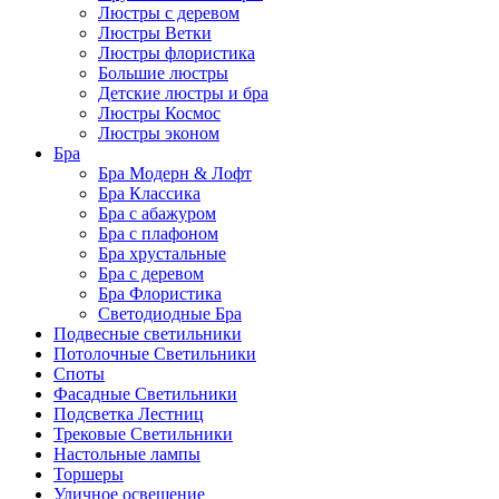
Люстры с деревом
Люстры Ветки
Люстры флористика
Большие люстры
Детские люстры и бра
Люстры Космос
Люстры эконом
Бра
Бра Модерн & Лофт
Бра Классика
Бра с абажуром
Бра с плафоном
Бра хрустальные
Бра с деревом
Бра Флористика
Светодиодные Бра
Подвесные светильники
Потолочные Светильники
Споты
Фасадные Светильники
Подсветка Лестниц
Трековые Светильники
Настольные лампы
Торшеры
Уличное освещение