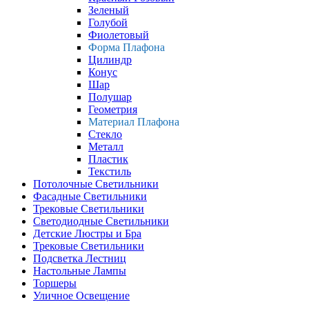
Зеленый
Голубой
Фиолетовый
Форма Плафона
Цилиндр
Конус
Шар
Полушар
Геометрия
Материал Плафона
Стекло
Металл
Пластик
Текстиль
Потолочные Светильники
Фасадные Светильники
Трековые Светильники
Светодиодные Светильники
Детские Люстры и Бра
Трековые Светильники
Подсветка Лестниц
Настольные Лампы
Торшеры
Уличное Освещение