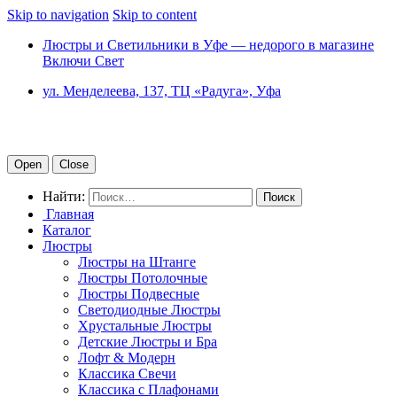
Skip to navigation
Skip to content
Люстры и Светильники в Уфе — недорого в магазине
Включи Свет
ул. Менделеева, 137, ТЦ «Радуга», Уфа
Open
Close
Найти:
Главная
Каталог
Люстры
Люстры на Штанге
Люстры Потолочные
Люстры Подвесные
Светодиодные Люстры
Хрустальные Люстры
Детские Люстры и Бра
Лофт & Модерн
Классика Свечи
Классика с Плафонами