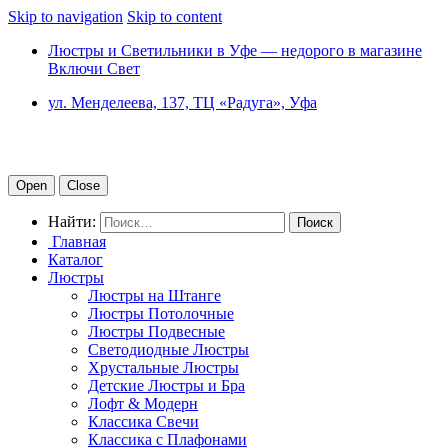
Skip to navigation
Skip to content
Люстры и Светильники в Уфе — недорого в магазине
Включи Свет
ул. Менделеева, 137, ТЦ «Радуга», Уфа
Open
Close
Найти:
Главная
Каталог
Люстры
Люстры на Штанге
Люстры Потолочные
Люстры Подвесные
Светодиодные Люстры
Хрустальные Люстры
Детские Люстры и Бра
Лофт & Модерн
Классика Свечи
Классика с Плафонами