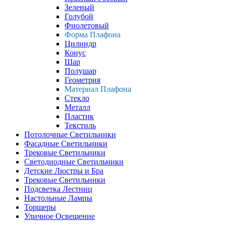
Зеленый
Голубой
Фиолетовый
Форма Плафона
Цилиндр
Конус
Шар
Полушар
Геометрия
Материал Плафона
Стекло
Металл
Пластик
Текстиль
Потолочные Светильники
Фасадные Светильники
Трековые Светильники
Светодиодные Светильники
Детские Люстры и Бра
Трековые Светильники
Подсветка Лестниц
Настольные Лампы
Торшеры
Уличное Освещение