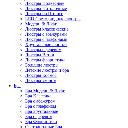
Люстры Подвесные
Люстры Потолочные
Люстры на Штанге
LED Светодиодные люстры
Модерн & Лофт
Люстры классические
Люстры с абажурами
Люстры с плафонами
Хрустальные люстры
Люстры с деревом
Люстры Ветки
Люстры флористика
Большие люстры
Детские люстры и бра
Люстры Космос
Люстры эконом
Бра
Бра Модерн & Лофт
Бра Классика
Бра с абажуром
Бра с плафоном
Бра хрустальные
Бра с деревом
Бра Флористика
Светодиодные Бра