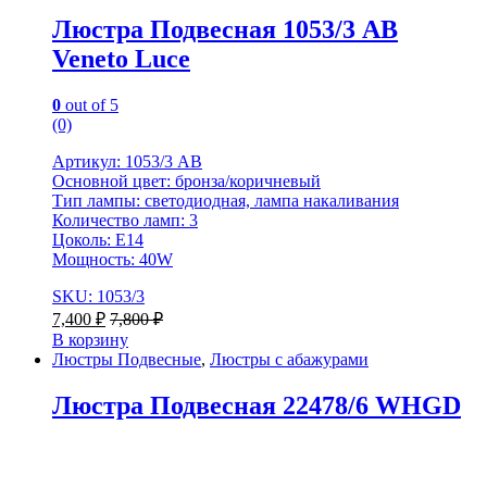
Люстра Подвесная 1053/3 AB
Veneto Luce
0
out of 5
(0)
Артикул: 1053/3 AB
Основной цвет: бронза/коричневый
Тип лампы: светодиодная, лампа накаливания
Количество ламп: 3
Цоколь: E14
Мощность: 40W
SKU: 1053/3
7,400
₽
7,800
₽
В корзину
Люстры Подвесные
,
Люстры с абажурами
Люстра Подвесная 22478/6 WHGD