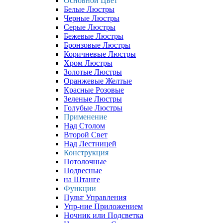
Основной Цвет
Белые Люстры
Черные Люстры
Серые Люстры
Бежевые Люстры
Бронзовые Люстры
Коричневые Люстры
Хром Люстры
Золотые Люстры
Оранжевые Желтые
Красные Розовые
Зеленые Люстры
Голубые Люстры
Применение
Над Столом
Второй Свет
Над Лестницей
Конструкция
Потолочные
Подвесные
на Штанге
Функции
Пульт Управления
Упр-ние Приложением
Ночник или Подсветка