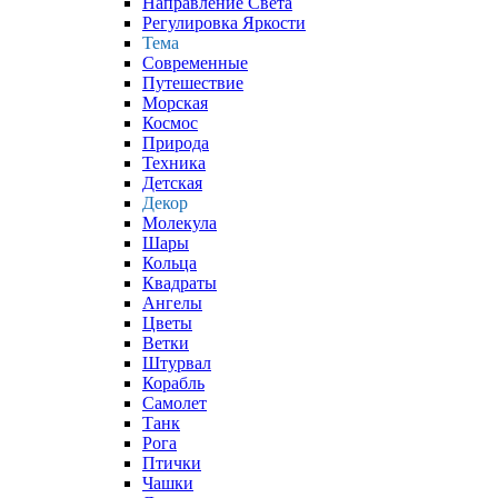
Направление Света
Регулировка Яркости
Тема
Современные
Путешествие
Морская
Космос
Природа
Техника
Детская
Декор
Молекула
Шары
Кольца
Квадраты
Ангелы
Цветы
Ветки
Штурвал
Корабль
Самолет
Танк
Рога
Птички
Чашки