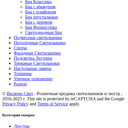
Бра Классика
Бра с абажуром
Бра с плафоном
Бра хрустальные
Бра с деревом
Бра Флористика
Светодиодные Бра
Подвесные светильники
Потолочные Светильники
Споты
Фасадные Светильники
Подсветка Лестниц
Трековые Светильники
Настольные лампы
Торшеры
Уличное освещение
Разное
©
Включи Свет
- Розничная продажа светильников и люстр ,
2016-2025 г. This site is protected by reCAPTCHA and the Google
Privacy Policy
and
Terms of Service
apply.
Категории товаров
Люстры