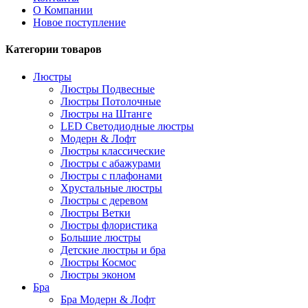
О Компании
Новое поступление
Категории товаров
Люстры
Люстры Подвесные
Люстры Потолочные
Люстры на Штанге
LED Светодиодные люстры
Модерн & Лофт
Люстры классические
Люстры с абажурами
Люстры с плафонами
Хрустальные люстры
Люстры с деревом
Люстры Ветки
Люстры флористика
Большие люстры
Детские люстры и бра
Люстры Космос
Люстры эконом
Бра
Бра Модерн & Лофт