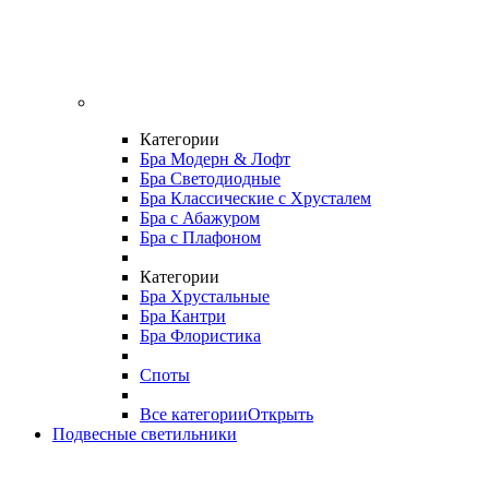
Категории
Бра Модерн & Лофт
Бра Светодиодные
Бра Классические с Хрусталем
Бра с Абажуром
Бра с Плафоном
Категории
Бра Хрустальные
Бра Кантри
Бра Флористика
Споты
Все категории
Открыть
Подвесные светильники