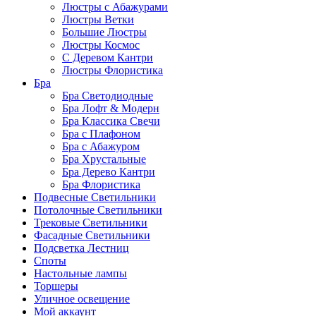
Люстры с Абажурами
Люстры Ветки
Большие Люстры
Люстры Космос
С Деревом Кантри
Люстры Флористика
Бра
Бра Светодиодные
Бра Лофт & Модерн
Бра Классика Свечи
Бра с Плафоном
Бра с Абажуром
Бра Хрустальные
Бра Дерево Кантри
Бра Флористика
Подвесные Светильники
Потолочные Светильники
Трековые Светильники
Фасадные Светильники
Подсветка Лестниц
Споты
Настольные лампы
Торшеры
Уличное освещение
Мой аккаунт