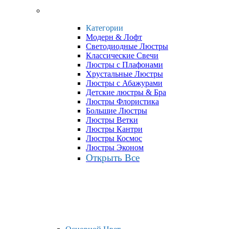
Категории
Модерн & Лофт
Светодиодные Люстры
Классические Свечи
Люстры с Плафонами
Хрустальные Люстры
Люстры с Абажурами
Детские люстры & Бра
Люстры Флористика
Большие Люстры
Люстры Ветки
Люстры Кантри
Люстры Космос
Люстры Эконом
Открыть Все