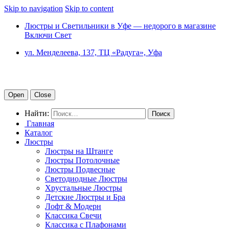
Skip to navigation
Skip to content
Люстры и Светильники в Уфе — недорого в магазине
Включи Свет
ул. Менделеева, 137, ТЦ «Радуга», Уфа
Open
Close
Найти:
Главная
Каталог
Люстры
Люстры на Штанге
Люстры Потолочные
Люстры Подвесные
Светодиодные Люстры
Хрустальные Люстры
Детские Люстры и Бра
Лофт & Модерн
Классика Свечи
Классика с Плафонами