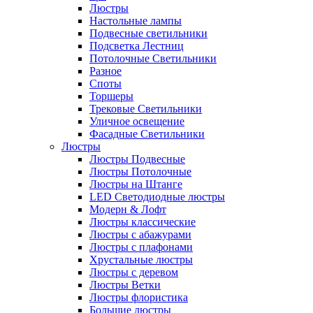
Люстры
Настольные лампы
Подвесные светильники
Подсветка Лестниц
Потолочные Светильники
Разное
Споты
Торшеры
Трековые Светильники
Уличное освещение
Фасадные Светильники
Люстры
Люстры Подвесные
Люстры Потолочные
Люстры на Штанге
LED Светодиодные люстры
Модерн & Лофт
Люстры классические
Люстры с абажурами
Люстры с плафонами
Хрустальные люстры
Люстры с деревом
Люстры Ветки
Люстры флористика
Большие люстры