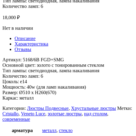
Тип лампы: светодиодная, лампа накаливания
Количество ламп: 6
18,000
₽
Нет в наличии
Описание
Характеристика
Отзывы
Артикул: 5168/6B FGD+SMG
Основной цвет: золото с тонированным стеклом
Тип лампы: светодиодная, лампа накаливания
Количество ламп: 6
Цоколь: e14
Мощность: 40w (для ламп накаливания)
Размер: Ø510 x H260(670)
Каркас: металл
Категории:
Люстры Подвесные
,
Хрустальные люстры
Метки:
Cristallo
,
Veneto Luce
,
золотые люстры
,
над столом
,
современные
арматура
металл
,
стекло