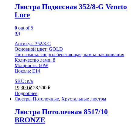
Люстра Подвесная 352/8-G Veneto
Luce
0
out of 5
(0)
Артикул: 352/8-G
Основной цвет: GOLD
Тип лампы: энергосберегающая, лампа накаливания
Количество ламп: 8
Мощность: 60W
Цоколь: Е14
SKU: n/a
19,300
₽
28,500
₽
Подробнее
Люстры Потолочные
,
Хрустальные люстры
Люстра Потолочная 8517/10
BRONZE