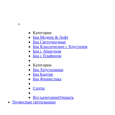
Категории
Бра Модерн & Лофт
Бра Светодиодные
Бра Классические с Хрусталем
Бра с Абажуром
Бра с Плафоном
Категории
Бра Хрустальные
Бра Кантри
Бра Флористика
Споты
Все категории
Открыть
Подвесные светильники