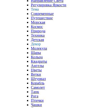
Направление Света
Регулировка Яркости
Тема
Современные
Путешествие
Морская
Космос
Природа
Техника
Детская
Декор
Молекула
Шары
Кольца
Квадраты
Ангелы
Цветы
Ветки
Штурвал
Корабль
Самолет
Танк
Рога
Птички
Чашки