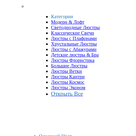
Категории
Модерн & Лофт
Светодиодные Люстры
Классические Свечи
Люстры с Плафонами
Хрустальные Люстры
Люстры с Абажурами
Детские люстры & Бра
Люстры Флористика
Большие Люстры
Люстры Ветки
Люстры Кантри
Люстры Космос
Люстры Эконом
Открыть Все