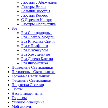
Люстры с Абажурами
Люстры Ветки
Большие Люстры
Люстры Космос
С Деревом Кантри
Люстры Флористика
Бра
Бра Светодиодные
Бра Лофт & Модерн
Бра Классика Свечи
Бра с Плафоном
Бра с Абажуром
Бра Хрустальные
Бра Дерево Кантри
Бра Флористика
Подвесные Светильники
Потолочные Светильники
Трековые Светильники
Фасадные Светильники
Подсветка Лестниц
Споты
Настольные лампы
Торшеры
Уличное освещение
Мой аккаунт