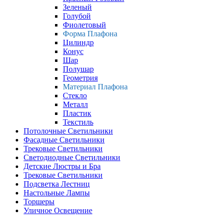
Зеленый
Голубой
Фиолетовый
Форма Плафона
Цилиндр
Конус
Шар
Полушар
Геометрия
Материал Плафона
Стекло
Металл
Пластик
Текстиль
Потолочные Светильники
Фасадные Светильники
Трековые Светильники
Светодиодные Светильники
Детские Люстры и Бра
Трековые Светильники
Подсветка Лестниц
Настольные Лампы
Торшеры
Уличное Освещение