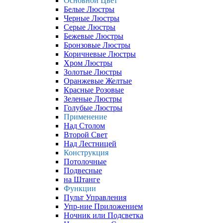
Основной Цвет
Белые Люстры
Черные Люстры
Серые Люстры
Бежевые Люстры
Бронзовые Люстры
Коричневые Люстры
Хром Люстры
Золотые Люстры
Оранжевые Желтые
Красные Розовые
Зеленые Люстры
Голубые Люстры
Применение
Над Столом
Второй Свет
Над Лестницей
Конструкция
Потолочные
Подвесные
на Штанге
Функции
Пульт Управления
Упр-ние Приложением
Ночник или Подсветка