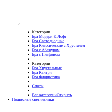
Категории
Бра Модерн & Лофт
Бра Светодиодные
Бра Классические с Хрусталем
Бра с Абажуром
Бра с Плафоном
Категории
Бра Хрустальные
Бра Кантри
Бра Флористика
Споты
Все категории
Открыть
Подвесные светильники