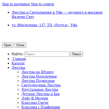
Skip to navigation
Skip to content
Люстры и Светильники в Уфе — недорого в магазине
Включи Свет
ул. Менделеева, 137, ТЦ «Радуга», Уфа
Open
Close
Найти:
Главная
Каталог
Люстры
Люстры на Штанге
Люстры Потолочные
Люстры Подвесные
Светодиодные Люстры
Хрустальные Люстры
Детские Люстры и Бра
Лофт & Модерн
Классика Свечи
Классика с Плафонами