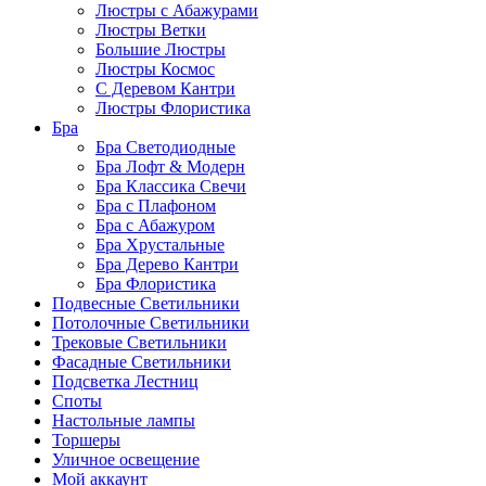
Люстры с Абажурами
Люстры Ветки
Большие Люстры
Люстры Космос
С Деревом Кантри
Люстры Флористика
Бра
Бра Светодиодные
Бра Лофт & Модерн
Бра Классика Свечи
Бра с Плафоном
Бра с Абажуром
Бра Хрустальные
Бра Дерево Кантри
Бра Флористика
Подвесные Светильники
Потолочные Светильники
Трековые Светильники
Фасадные Светильники
Подсветка Лестниц
Споты
Настольные лампы
Торшеры
Уличное освещение
Мой аккаунт