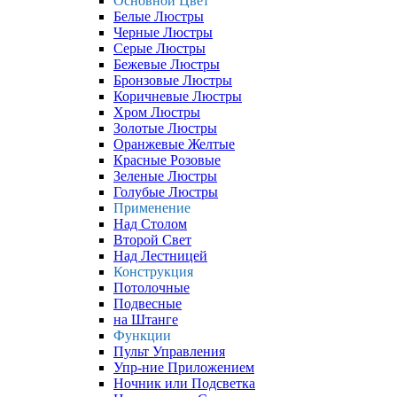
Основной Цвет
Белые Люстры
Черные Люстры
Серые Люстры
Бежевые Люстры
Бронзовые Люстры
Коричневые Люстры
Хром Люстры
Золотые Люстры
Оранжевые Желтые
Красные Розовые
Зеленые Люстры
Голубые Люстры
Применение
Над Столом
Второй Свет
Над Лестницей
Конструкция
Потолочные
Подвесные
на Штанге
Функции
Пульт Управления
Упр-ние Приложением
Ночник или Подсветка