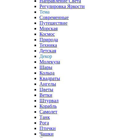
Направление Света
Регулировка Яркости
Тема
Современные
Путешествие
Морская
Космос
Природа
Техника
Детская
Декор
Молекула
Шары
Кольца
Квадраты
Ангелы
Цветы
Ветки
Штурвал
Корабль
Самолет
Танк
Рога
Птички
Чашки