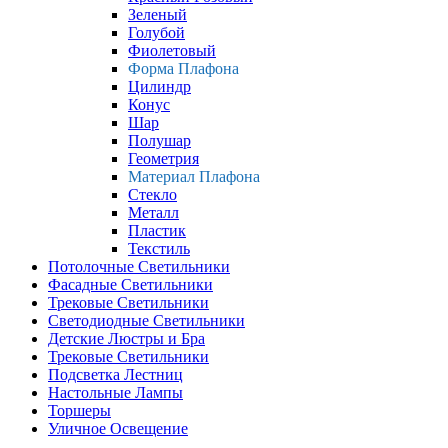
Зеленый
Голубой
Фиолетовый
Форма Плафона
Цилиндр
Конус
Шар
Полушар
Геометрия
Материал Плафона
Стекло
Металл
Пластик
Текстиль
Потолочные Светильники
Фасадные Светильники
Трековые Светильники
Светодиодные Светильники
Детские Люстры и Бра
Трековые Светильники
Подсветка Лестниц
Настольные Лампы
Торшеры
Уличное Освещение