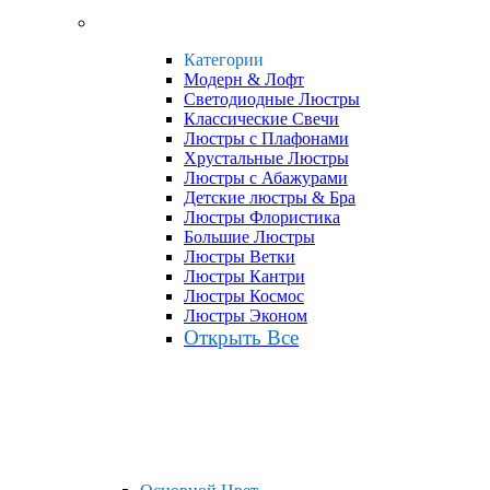
Категории
Модерн & Лофт
Светодиодные Люстры
Классические Свечи
Люстры с Плафонами
Хрустальные Люстры
Люстры с Абажурами
Детские люстры & Бра
Люстры Флористика
Большие Люстры
Люстры Ветки
Люстры Кантри
Люстры Космос
Люстры Эконом
Открыть Все