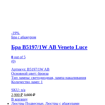
-
19%
Бра с абажуром
Бра B5197/1W AB Veneto Luce
0
out of 5
(0)
Артикул: B5197/1W AB
Основной цвет: бронза
Тип лампы: светодиодная, лампа накаливания
Количество ламп: 1
SKU: n/a
2,900
₽
3,600
₽
В корзину
Люстры Подвесные
,
Люстры с абажурами