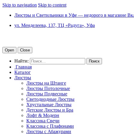
Skip to navigation
Skip to content
Люстры и Светильники в Уфе — недорого в магазине Вк
ул. Менделеева, 137, ТЦ «Радуга», Уфа
Open
Close
Найти:
Главная
Каталог
Люстры
Люстры на Штанге
Люстры Потолочные
Люстры Подвесные
Светодиодные Люстры
Хрустальные Люстры
Детские Люстры и Бра
Лофт & Модерн
Классика Свечи
Классика с Плафонами
Люстры с Абажурами