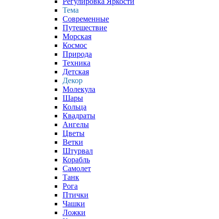
Регулировка Яркости
Тема
Современные
Путешествие
Морская
Космос
Природа
Техника
Детская
Декор
Молекула
Шары
Кольца
Квадраты
Ангелы
Цветы
Ветки
Штурвал
Корабль
Самолет
Танк
Рога
Птички
Чашки
Ложки