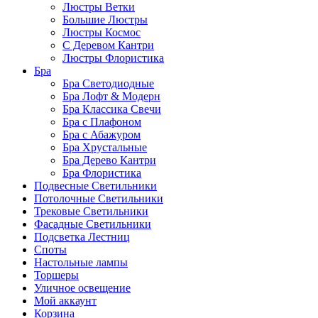
Люстры Ветки
Большие Люстры
Люстры Космос
С Деревом Кантри
Люстры Флористика
Бра
Бра Светодиодные
Бра Лофт & Модерн
Бра Классика Свечи
Бра с Плафоном
Бра с Абажуром
Бра Хрустальные
Бра Дерево Кантри
Бра Флористика
Подвесные Светильники
Потолочные Светильники
Трековые Светильники
Фасадные Светильники
Подсветка Лестниц
Споты
Настольные лампы
Торшеры
Уличное освещение
Мой аккаунт
Корзина