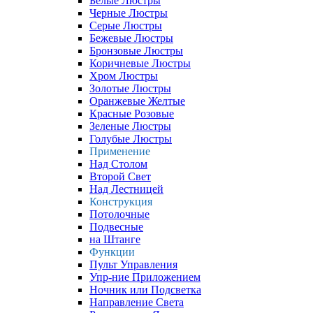
Белые Люстры
Черные Люстры
Серые Люстры
Бежевые Люстры
Бронзовые Люстры
Коричневые Люстры
Хром Люстры
Золотые Люстры
Оранжевые Желтые
Красные Розовые
Зеленые Люстры
Голубые Люстры
Применение
Над Столом
Второй Свет
Над Лестницей
Конструкция
Потолочные
Подвесные
на Штанге
Функции
Пульт Управления
Упр-ние Приложением
Ночник или Подсветка
Направление Света