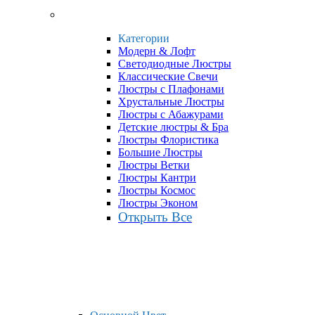
Категории
Модерн & Лофт
Светодиодные Люстры
Классические Свечи
Люстры с Плафонами
Хрустальные Люстры
Люстры с Абажурами
Детские люстры & Бра
Люстры Флористика
Большие Люстры
Люстры Ветки
Люстры Кантри
Люстры Космос
Люстры Эконом
Открыть Все