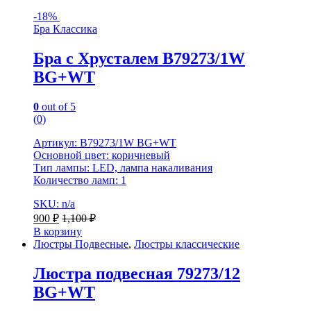
-
18%
Бра Классика
Бра с Хрусталем B79273/1W
BG+WT
0
out of 5
(0)
Артикул: B79273/1W BG+WT
Основной цвет: коричневый
Тип лампы: LED, лампа накаливания
Количество ламп: 1
SKU: n/a
900
₽
1,100
₽
В корзину
Люстры Подвесные
,
Люстры классические
Люстра подвесная 79273/12
BG+WT