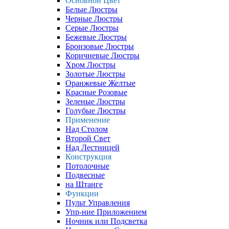
Основной Цвет
Белые Люстры
Черные Люстры
Серые Люстры
Бежевые Люстры
Бронзовые Люстры
Коричневые Люстры
Хром Люстры
Золотые Люстры
Оранжевые Желтые
Красные Розовые
Зеленые Люстры
Голубые Люстры
Применение
Над Столом
Второй Свет
Над Лестницей
Конструкция
Потолочные
Подвесные
на Штанге
Функции
Пульт Управления
Упр-ние Приложением
Ночник или Подсветка