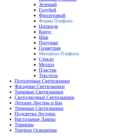
Зеленый
Голубой
Фиолетовый
Форма Плафона
Цилиндр
Конус
Шар
Полушар
Геометрия
Материал Плафона
Стекло
Металл
Пластик
Текстиль
Потолочные Светильники
Фасадные Светильники
Трековые Светильники
Светодиодные Светильники
Детские Люстры и Бра
Трековые Светильники
Подсветка Лестниц
Настольные Лампы
Торшеры
Уличное Освещение