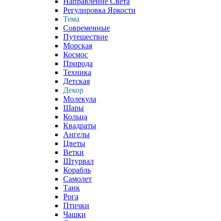
Направление Света
Регулировка Яркости
Тема
Современные
Путешествие
Морская
Космос
Природа
Техника
Детская
Декор
Молекула
Шары
Кольца
Квадраты
Ангелы
Цветы
Ветки
Штурвал
Корабль
Самолет
Танк
Рога
Птички
Чашки