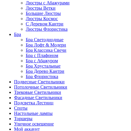
Люстры с Абажурами
Люстры Ветки
Большие Люстры
Люстры Космос
С Деревом Кантри
Люстры Флористика
Бра
Бра Светодиодные
Бра Лофт & Модерн
Бра Классика Свечи
Бра с Плафоном
Бра с Абажуром
Бра Хрустальные
Бра Дерево Кантри
Бра Флористика
Подвесные Светильники
Потолочные Светильники
Трековые Светильники
Фасадные Светильники
Подсветка Лестниц
Споты
Настольные лампы
Торшеры
Уличное освещение
Мой аккаунт