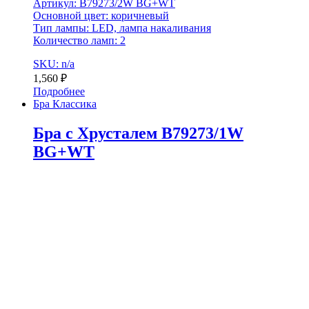
Артикул: B79273/2W BG+WT
Основной цвет: коричневый
Тип лампы: LED, лампа накаливания
Количество ламп: 2
SKU: n/a
1,560
₽
Подробнее
Бра Классика
Бра с Хрусталем B79273/1W
BG+WT