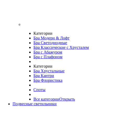
Категории
Бра Модерн & Лофт
Бра Светодиодные
Бра Классические с Хрусталем
Бра с Абажуром
Бра с Плафоном
Категории
Бра Хрустальные
Бра Кантри
Бра Флористика
Споты
Все категории
Открыть
Подвесные светильники