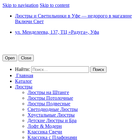
Skip to navigation
Skip to content
Люстры и Светильники в Уфе — недорого в магазине
Включи Свет
ул. Менделеева, 137, ТЦ «Радуга», Уфа
Open
Close
Найти:
Главная
Каталог
Люстры
Люстры на Штанге
Люстры Потолочные
Люстры Подвесные
Светодиодные Люстры
Хрустальные Люстры
Детские Люстры и Бра
Лофт & Модерн
Классика Свечи
Классика с Плафонами