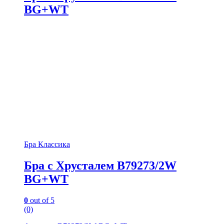
BG+WT
Бра Классика
Бра с Хрусталем B79273/2W
BG+WT
0
out of 5
(0)