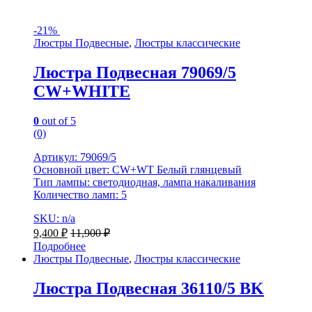
-
21%
Люстры Подвесные
,
Люстры классические
Люстра Подвесная 79069/5
CW+WHITE
0
out of 5
(0)
Артикул: 79069/5
Основной цвет: CW+WT Белый глянцевый
Тип лампы: светодиодная, лампа накаливания
Количество ламп: 5
SKU: n/a
9,400
₽
11,900
₽
Подробнее
Люстры Подвесные
,
Люстры классические
Люстра Подвесная 36110/5 BK