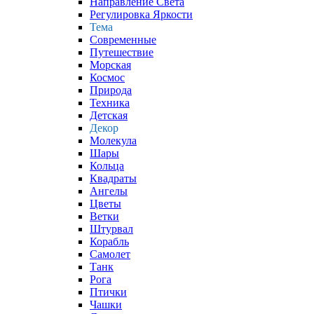
Направление Света
Регулировка Яркости
Тема
Современные
Путешествие
Морская
Космос
Природа
Техника
Детская
Декор
Молекула
Шары
Кольца
Квадраты
Ангелы
Цветы
Ветки
Штурвал
Корабль
Самолет
Танк
Рога
Птички
Чашки