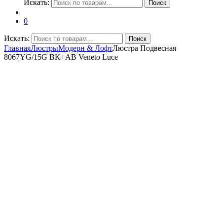
Искать:
Поиск
0
Искать:
Поиск
Главная
Люстры
Модерн & Лофт
Люстра Подвесная
8067YG/15G BK+AB Veneto Luce