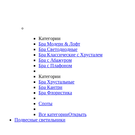
Категории
Бра Модерн & Лофт
Бра Светодиодные
Бра Классические с Хрусталем
Бра с Абажуром
Бра с Плафоном
Категории
Бра Хрустальные
Бра Кантри
Бра Флористика
Споты
Все категории
Открыть
Подвесные светильники