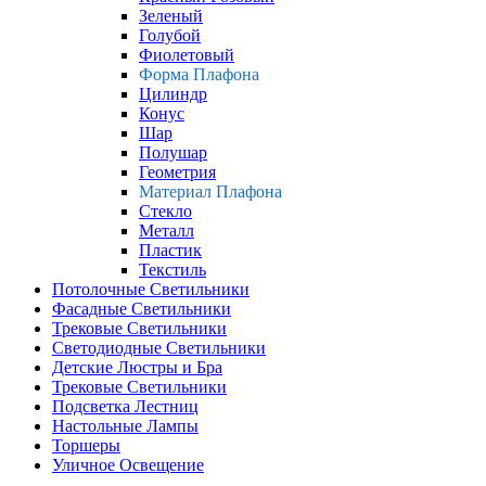
Зеленый
Голубой
Фиолетовый
Форма Плафона
Цилиндр
Конус
Шар
Полушар
Геометрия
Материал Плафона
Стекло
Металл
Пластик
Текстиль
Потолочные Светильники
Фасадные Светильники
Трековые Светильники
Светодиодные Светильники
Детские Люстры и Бра
Трековые Светильники
Подсветка Лестниц
Настольные Лампы
Торшеры
Уличное Освещение