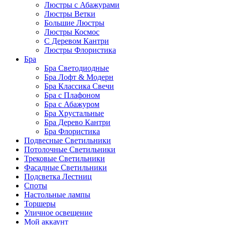
Люстры с Абажурами
Люстры Ветки
Большие Люстры
Люстры Космос
С Деревом Кантри
Люстры Флористика
Бра
Бра Светодиодные
Бра Лофт & Модерн
Бра Классика Свечи
Бра с Плафоном
Бра с Абажуром
Бра Хрустальные
Бра Дерево Кантри
Бра Флористика
Подвесные Светильники
Потолочные Светильники
Трековые Светильники
Фасадные Светильники
Подсветка Лестниц
Споты
Настольные лампы
Торшеры
Уличное освещение
Мой аккаунт