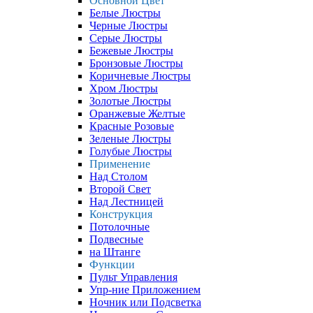
Основной Цвет
Белые Люстры
Черные Люстры
Серые Люстры
Бежевые Люстры
Бронзовые Люстры
Коричневые Люстры
Хром Люстры
Золотые Люстры
Оранжевые Желтые
Красные Розовые
Зеленые Люстры
Голубые Люстры
Применение
Над Столом
Второй Свет
Над Лестницей
Конструкция
Потолочные
Подвесные
на Штанге
Функции
Пульт Управления
Упр-ние Приложением
Ночник или Подсветка