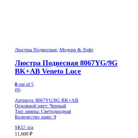
Люстры Подвесные
,
Модерн & Лофт
Люстра Подвесная 8067YG/9G
BK+AB Veneto Luce
0
out of 5
(0)
Артикул: 8067YG/9G BK+AB
Основной цвет: Черный
Тип лампы: Светодиодная
Количество ламп: 9
SKU: n/a
11,600
₽