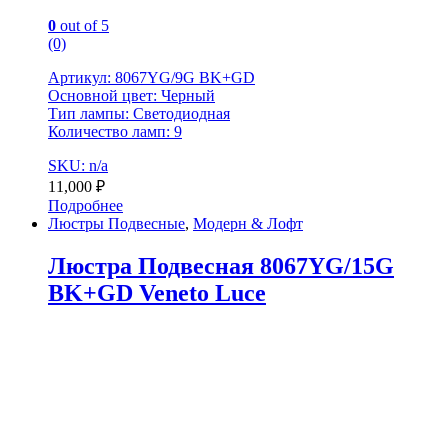
0
out of 5
(0)
Артикул: 8067YG/9G BK+GD
Основной цвет: Черный
Тип лампы: Светодиодная
Количество ламп: 9
SKU: n/a
11,000
₽
Подробнее
Люстры Подвесные
,
Модерн & Лофт
Люстра Подвесная 8067YG/15G
BK+GD Veneto Luce