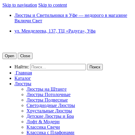
Skip to navigation
Skip to content
Люстры и Светильники в Уфе — недорого в магазине
Включи Свет
ул. Менделеева, 137, ТЦ «Радуга», Уфа
Open
Close
Найти:
Главная
Каталог
Люстры
Люстры на Штанге
Люстры Потолочные
Люстры Подвесные
Светодиодные Люстры
Хрустальные Люстры
Детские Люстры и Бра
Лофт & Модерн
Классика Свечи
Классика с Плафонами