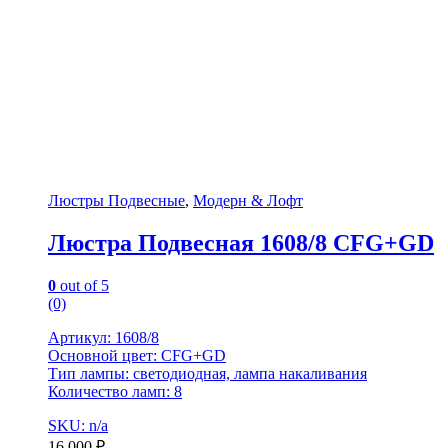
Люстры Подвесные
,
Модерн & Лофт
Люстра Подвесная 1608/8 CFG+GD
0
out of 5
(0)
Артикул: 1608/8
Основной цвет: CFG+GD
Тип лампы: светодиодная, лампа накаливания
Количество ламп: 8
SKU: n/a
16,000
₽