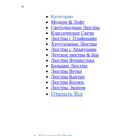
Категории
Модерн & Лофт
Светодиодные Люстры
Классические Свечи
Люстры с Плафонами
Хрустальные Люстры
Люстры с Абажурами
Детские люстры & Бра
Люстры Флористика
Большие Люстры
Люстры Ветки
Люстры Кантри
Люстры Космос
Люстры Эконом
Открыть Все