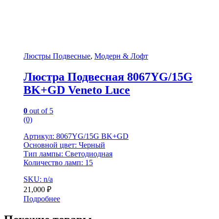
Люстры Подвесные
,
Модерн & Лофт
Люстра Подвесная 8067YG/15G
BK+GD Veneto Luce
0
out of 5
(0)
Артикул: 8067YG/15G BK+GD
Основной цвет: Черный
Тип лампы: Светодиодная
Количество ламп: 15
SKU: n/a
21,000
₽
Подробнее