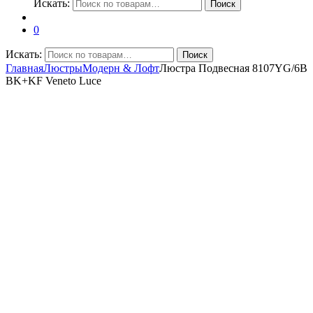
Искать:
Поиск
0
Искать:
Поиск
Главная
Люстры
Модерн & Лофт
Люстра Подвесная 8107YG/6B
BK+KF Veneto Luce