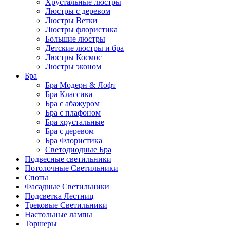
Хрустальные люстры
Люстры с деревом
Люстры Ветки
Люстры флористика
Большие люстры
Детские люстры и бра
Люстры Космос
Люстры эконом
Бра
Бра Модерн & Лофт
Бра Классика
Бра с абажуром
Бра с плафоном
Бра хрустальные
Бра с деревом
Бра Флористика
Светодиодные Бра
Подвесные светильники
Потолочные Светильники
Споты
Фасадные Светильники
Подсветка Лестниц
Трековые Светильники
Настольные лампы
Торшеры