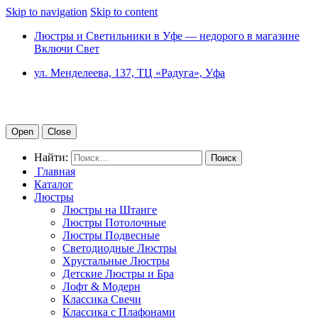
Skip to navigation
Skip to content
Люстры и Светильники в Уфе — недорого в магазине
Включи Свет
ул. Менделеева, 137, ТЦ «Радуга», Уфа
Open
Close
Найти:
Главная
Каталог
Люстры
Люстры на Штанге
Люстры Потолочные
Люстры Подвесные
Светодиодные Люстры
Хрустальные Люстры
Детские Люстры и Бра
Лофт & Модерн
Классика Свечи
Классика с Плафонами