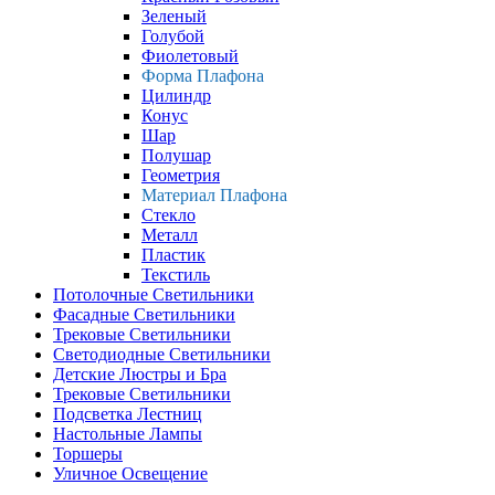
Зеленый
Голубой
Фиолетовый
Форма Плафона
Цилиндр
Конус
Шар
Полушар
Геометрия
Материал Плафона
Стекло
Металл
Пластик
Текстиль
Потолочные Светильники
Фасадные Светильники
Трековые Светильники
Светодиодные Светильники
Детские Люстры и Бра
Трековые Светильники
Подсветка Лестниц
Настольные Лампы
Торшеры
Уличное Освещение