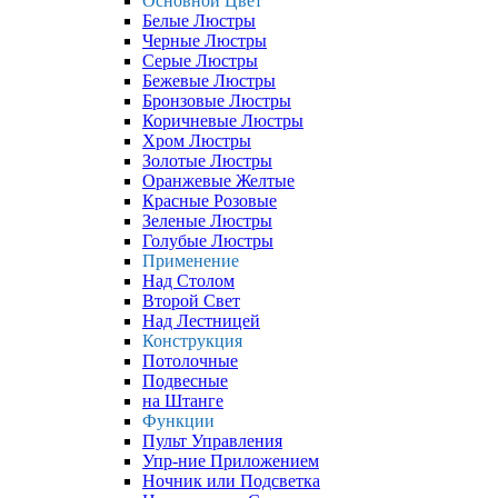
Основной Цвет
Белые Люстры
Черные Люстры
Серые Люстры
Бежевые Люстры
Бронзовые Люстры
Коричневые Люстры
Хром Люстры
Золотые Люстры
Оранжевые Желтые
Красные Розовые
Зеленые Люстры
Голубые Люстры
Применение
Над Столом
Второй Свет
Над Лестницей
Конструкция
Потолочные
Подвесные
на Штанге
Функции
Пульт Управления
Упр-ние Приложением
Ночник или Подсветка