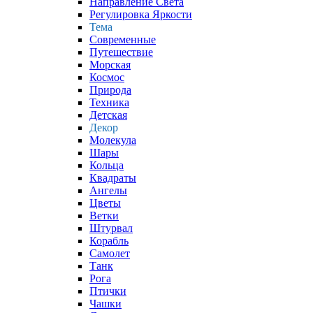
Направление Света
Регулировка Яркости
Тема
Современные
Путешествие
Морская
Космос
Природа
Техника
Детская
Декор
Молекула
Шары
Кольца
Квадраты
Ангелы
Цветы
Ветки
Штурвал
Корабль
Самолет
Танк
Рога
Птички
Чашки