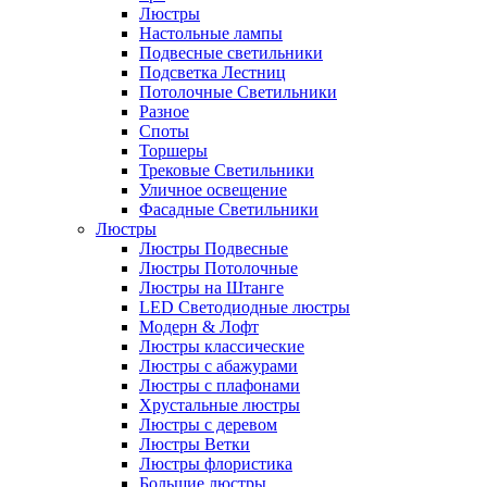
Люстры
Настольные лампы
Подвесные светильники
Подсветка Лестниц
Потолочные Светильники
Разное
Споты
Торшеры
Трековые Светильники
Уличное освещение
Фасадные Светильники
Люстры
Люстры Подвесные
Люстры Потолочные
Люстры на Штанге
LED Светодиодные люстры
Модерн & Лофт
Люстры классические
Люстры с абажурами
Люстры с плафонами
Хрустальные люстры
Люстры с деревом
Люстры Ветки
Люстры флористика
Большие люстры