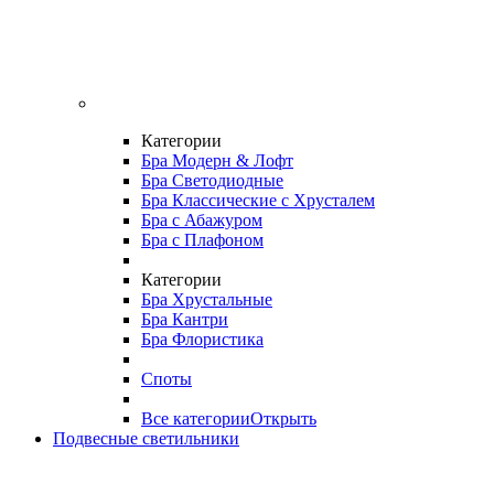
Категории
Бра Модерн & Лофт
Бра Светодиодные
Бра Классические с Хрусталем
Бра с Абажуром
Бра с Плафоном
Категории
Бра Хрустальные
Бра Кантри
Бра Флористика
Споты
Все категории
Открыть
Подвесные светильники