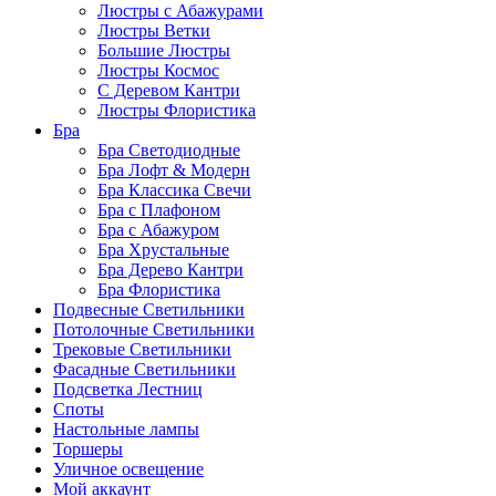
Люстры с Абажурами
Люстры Ветки
Большие Люстры
Люстры Космос
С Деревом Кантри
Люстры Флористика
Бра
Бра Светодиодные
Бра Лофт & Модерн
Бра Классика Свечи
Бра с Плафоном
Бра с Абажуром
Бра Хрустальные
Бра Дерево Кантри
Бра Флористика
Подвесные Светильники
Потолочные Светильники
Трековые Светильники
Фасадные Светильники
Подсветка Лестниц
Споты
Настольные лампы
Торшеры
Уличное освещение
Мой аккаунт