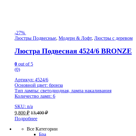
-
27%
Люстры Подвесные
,
Модерн & Лофт
,
Люстры с деревом
Люстра Подвесная 4524/6 BRONZE
0
out of 5
(0)
Артикул: 4524/6
Основной цвет: бронза
Тип лампы: светодиодная, лампа накаливания
Количество ламп: 6
SKU: n/a
9,800
₽
13,400
₽
Подробнее
Все Категории
Бра