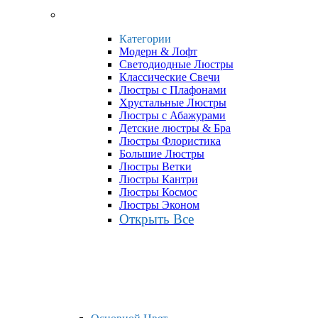
Категории
Модерн & Лофт
Светодиодные Люстры
Классические Свечи
Люстры с Плафонами
Хрустальные Люстры
Люстры с Абажурами
Детские люстры & Бра
Люстры Флористика
Большие Люстры
Люстры Ветки
Люстры Кантри
Люстры Космос
Люстры Эконом
Открыть Все