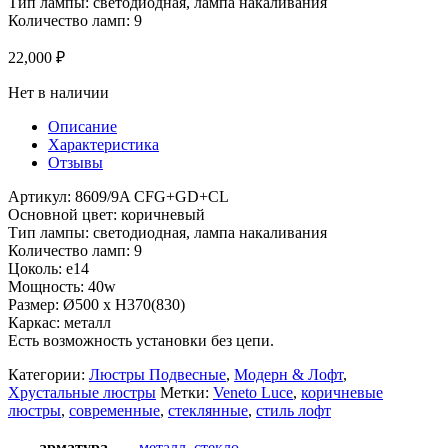
Тип лампы: светодиодная, лампа накаливания
Количество ламп: 9
22,000
₽
Нет в наличии
Описание
Характеристика
Отзывы
Артикул: 8609/9A CFG+GD+CL
Основной цвет: коричневый
Тип лампы: светодиодная, лампа накаливания
Количество ламп: 9
Цоколь: e14
Мощность: 40w
Размер: Ø500 x H370(830)
Каркас: металл
Есть возможность установки без цепи.
Категории:
Люстры Подвесные
,
Модерн & Лофт
,
Хрустальные люстры
Метки:
Veneto Luce
,
коричневые
люстры
,
современные
,
стеклянные
,
стиль лофт
арматура
металл
,
стекло