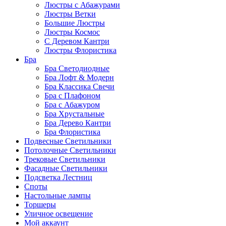
Люстры с Абажурами
Люстры Ветки
Большие Люстры
Люстры Космос
С Деревом Кантри
Люстры Флористика
Бра
Бра Светодиодные
Бра Лофт & Модерн
Бра Классика Свечи
Бра с Плафоном
Бра с Абажуром
Бра Хрустальные
Бра Дерево Кантри
Бра Флористика
Подвесные Светильники
Потолочные Светильники
Трековые Светильники
Фасадные Светильники
Подсветка Лестниц
Споты
Настольные лампы
Торшеры
Уличное освещение
Мой аккаунт