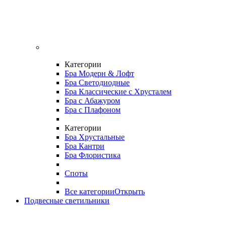
Категории
Бра Модерн & Лофт
Бра Светодиодные
Бра Классические с Хрусталем
Бра с Абажуром
Бра с Плафоном
Категории
Бра Хрустальные
Бра Кантри
Бра Флористика
Споты
Все категории
Открыть
Подвесные светильники