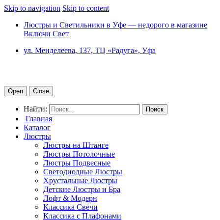
Skip to navigation
Skip to content
Люстры и Светильники в Уфе — недорого в магазине
Включи Свет
ул. Менделеева, 137, ТЦ «Радуга», Уфа
Open
Close
Найти:
Главная
Каталог
Люстры
Люстры на Штанге
Люстры Потолочные
Люстры Подвесные
Светодиодные Люстры
Хрустальные Люстры
Детские Люстры и Бра
Лофт & Модерн
Классика Свечи
Классика с Плафонами