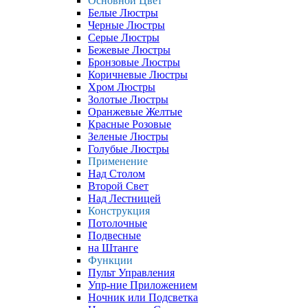
Основной Цвет
Белые Люстры
Черные Люстры
Серые Люстры
Бежевые Люстры
Бронзовые Люстры
Коричневые Люстры
Хром Люстры
Золотые Люстры
Оранжевые Желтые
Красные Розовые
Зеленые Люстры
Голубые Люстры
Применение
Над Столом
Второй Свет
Над Лестницей
Конструкция
Потолочные
Подвесные
на Штанге
Функции
Пульт Управления
Упр-ние Приложением
Ночник или Подсветка