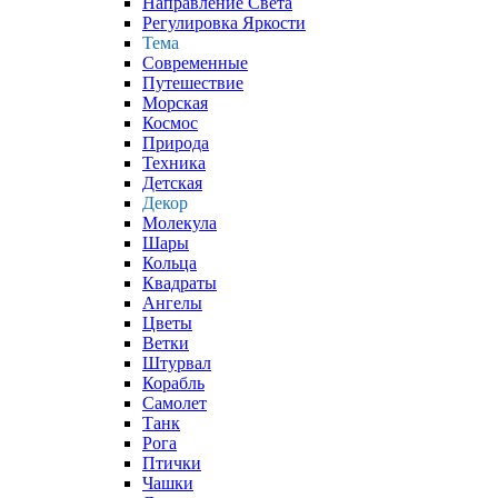
Направление Света
Регулировка Яркости
Тема
Современные
Путешествие
Морская
Космос
Природа
Техника
Детская
Декор
Молекула
Шары
Кольца
Квадраты
Ангелы
Цветы
Ветки
Штурвал
Корабль
Самолет
Танк
Рога
Птички
Чашки