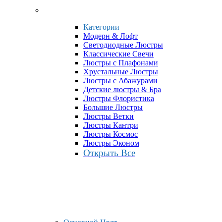
Категории
Модерн & Лофт
Светодиодные Люстры
Классические Свечи
Люстры с Плафонами
Хрустальные Люстры
Люстры с Абажурами
Детские люстры & Бра
Люстры Флористика
Большие Люстры
Люстры Ветки
Люстры Кантри
Люстры Космос
Люстры Эконом
Открыть Все