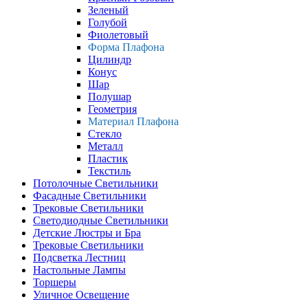
Зеленый
Голубой
Фиолетовый
Форма Плафона
Цилиндр
Конус
Шар
Полушар
Геометрия
Материал Плафона
Стекло
Металл
Пластик
Текстиль
Потолочные Светильники
Фасадные Светильники
Трековые Светильники
Светодиодные Светильники
Детские Люстры и Бра
Трековые Светильники
Подсветка Лестниц
Настольные Лампы
Торшеры
Уличное Освещение