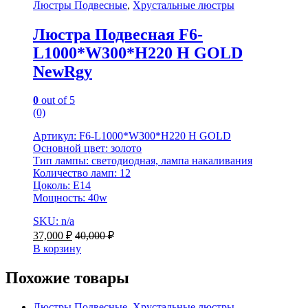
Люстры Подвесные
,
Хрустальные люстры
Люстра Подвесная F6-
L1000*W300*H220 H GOLD
NewRgy
0
out of 5
(0)
Артикул: F6-L1000*W300*H220 H GOLD
Основной цвет: золото
Тип лампы: светодиодная, лампа накаливания
Количество ламп: 12
Цоколь: E14
Мощность: 40w
SKU: n/a
37,000
₽
40,000
₽
В корзину
Похожие товары
Люстры Подвесные
,
Хрустальные люстры