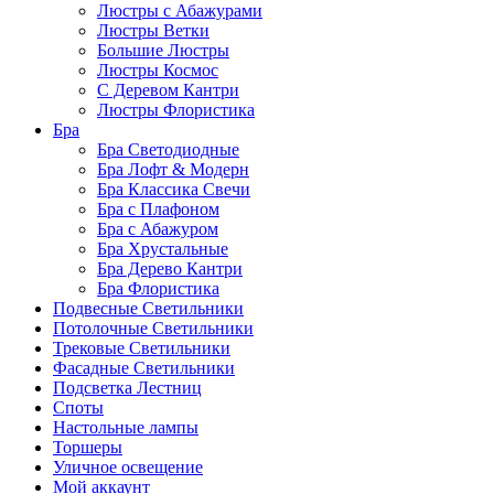
Люстры с Абажурами
Люстры Ветки
Большие Люстры
Люстры Космос
С Деревом Кантри
Люстры Флористика
Бра
Бра Светодиодные
Бра Лофт & Модерн
Бра Классика Свечи
Бра с Плафоном
Бра с Абажуром
Бра Хрустальные
Бра Дерево Кантри
Бра Флористика
Подвесные Светильники
Потолочные Светильники
Трековые Светильники
Фасадные Светильники
Подсветка Лестниц
Споты
Настольные лампы
Торшеры
Уличное освещение
Мой аккаунт