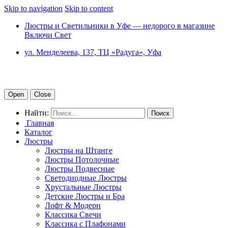
Skip to navigation
Skip to content
Люстры и Светильники в Уфе — недорого в магазине
Включи Свет
ул. Менделеева, 137, ТЦ «Радуга», Уфа
Open
Close
Найти:
Главная
Каталог
Люстры
Люстры на Штанге
Люстры Потолочные
Люстры Подвесные
Светодиодные Люстры
Хрустальные Люстры
Детские Люстры и Бра
Лофт & Модерн
Классика Свечи
Классика с Плафонами