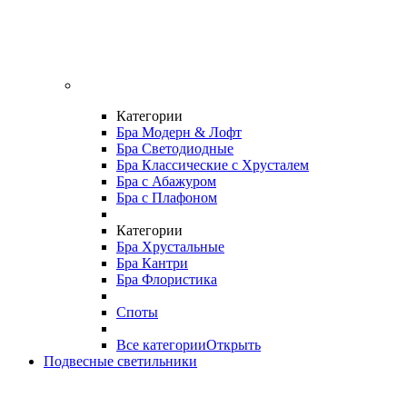
Категории
Бра Модерн & Лофт
Бра Светодиодные
Бра Классические с Хрусталем
Бра с Абажуром
Бра с Плафоном
Категории
Бра Хрустальные
Бра Кантри
Бра Флористика
Споты
Все категории
Открыть
Подвесные светильники