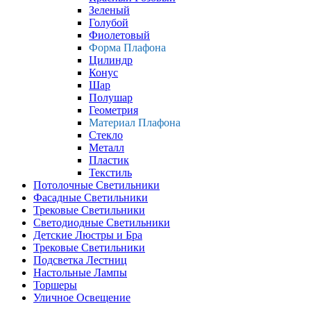
Зеленый
Голубой
Фиолетовый
Форма Плафона
Цилиндр
Конус
Шар
Полушар
Геометрия
Материал Плафона
Стекло
Металл
Пластик
Текстиль
Потолочные Светильники
Фасадные Светильники
Трековые Светильники
Светодиодные Светильники
Детские Люстры и Бра
Трековые Светильники
Подсветка Лестниц
Настольные Лампы
Торшеры
Уличное Освещение