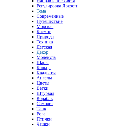
Направление Света
Регулировка Яркости
Тема
Современные
Путешествие
Морская
Космос
Природа
Техника
Детская
Декор
Молекула
Шары
Кольца
Квадраты
Ангелы
Цветы
Ветки
Штурвал
Корабль
Самолет
Танк
Рога
Птички
Чашки