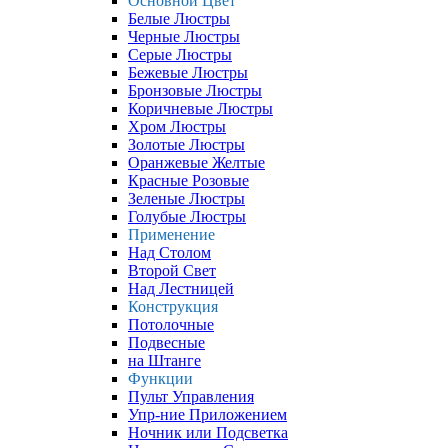
Основной Цвет
Белые Люстры
Черные Люстры
Серые Люстры
Бежевые Люстры
Бронзовые Люстры
Коричневые Люстры
Хром Люстры
Золотые Люстры
Оранжевые Желтые
Красные Розовые
Зеленые Люстры
Голубые Люстры
Применение
Над Столом
Второй Свет
Над Лестницей
Конструкция
Потолочные
Подвесные
на Штанге
Функции
Пульт Управления
Упр-ние Приложением
Ночник или Подсветка