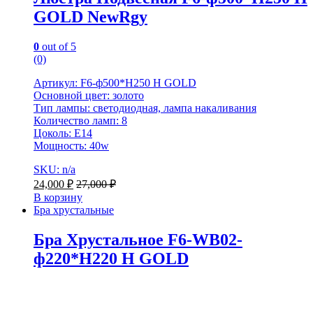
GOLD NewRgy
0
out of 5
(0)
Артикул: F6-ф500*H250 H GOLD
Основной цвет: золото
Тип лампы: светодиодная, лампа накаливания
Количество ламп: 8
Цоколь: E14
Мощность: 40w
SKU: n/a
24,000
₽
27,000
₽
В корзину
Бра хрустальные
Бра Хрустальное F6-WB02-
ф220*H220 H GOLD