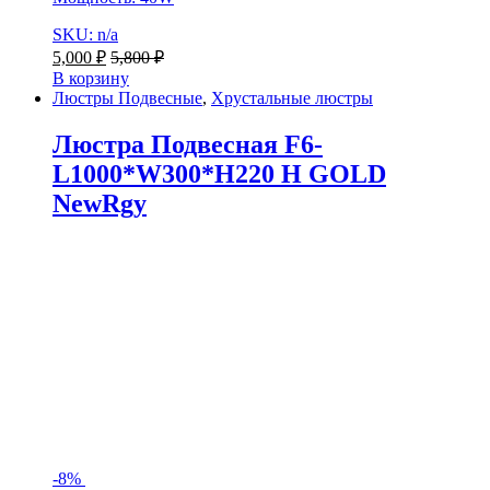
SKU: n/a
5,000
₽
5,800
₽
В корзину
Люстры Подвесные
,
Хрустальные люстры
Люстра Подвесная F6-
L1000*W300*H220 H GOLD
NewRgy
-
8%