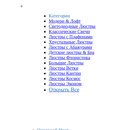
Категории
Модерн & Лофт
Светодиодные Люстры
Классические Свечи
Люстры с Плафонами
Хрустальные Люстры
Люстры с Абажурами
Детские люстры & Бра
Люстры Флористика
Большие Люстры
Люстры Ветки
Люстры Кантри
Люстры Космос
Люстры Эконом
Открыть Все