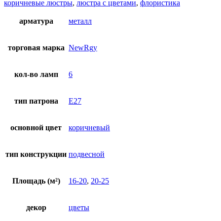
коричневые люстры
,
люстра с цветами
,
флористика
арматура
металл
торговая марка
NewRgy
кол-во ламп
6
тип патрона
E27
основной цвет
коричневый
тип конструкции
подвесной
Площадь (м²)
16-20
,
20-25
декор
цветы