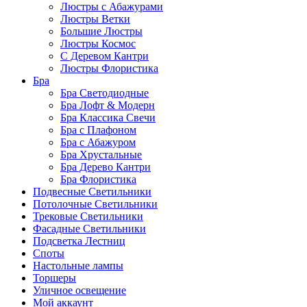
Люстры с Абажурами
Люстры Ветки
Большие Люстры
Люстры Космос
С Деревом Кантри
Люстры Флористика
Бра
Бра Светодиодные
Бра Лофт & Модерн
Бра Классика Свечи
Бра с Плафоном
Бра с Абажуром
Бра Хрустальные
Бра Дерево Кантри
Бра Флористика
Подвесные Светильники
Потолочные Светильники
Трековые Светильники
Фасадные Светильники
Подсветка Лестниц
Споты
Настольные лампы
Торшеры
Уличное освещение
Мой аккаунт