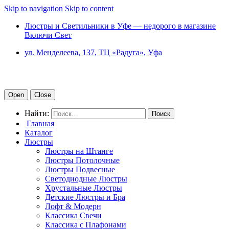
Skip to navigation
Skip to content
Люстры и Светильники в Уфе — недорого в магазине
Включи Свет
ул. Менделеева, 137, ТЦ «Радуга», Уфа
Open
Close
Найти:
Главная
Каталог
Люстры
Люстры на Штанге
Люстры Потолочные
Люстры Подвесные
Светодиодные Люстры
Хрустальные Люстры
Детские Люстры и Бра
Лофт & Модерн
Классика Свечи
Классика с Плафонами