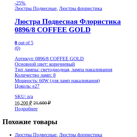
-
25%
Люстры Подвесные
,
Люстры флористика
Люстра Подвесная Флористика
0896/8 COFFEE GOLD
0
out of 5
(0)
Артикул: 0896/8 COFFEE GOLD
Основной цвет: коричневый
Тип лампы: светодиодная, лампа накаливания
Количество ламп: 8
Мощность: 60W (для ламп накаливания)
Цоколь: e27
SKU: n/a
16,200
₽
21,600
₽
Подробнее
Похожие товары
Люстры Подвесные
,
Люстры флористика