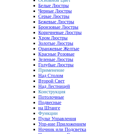
Основной Цвет
Белые Люстры
Черные Люстры
Серые Люстры
Бежевые Люстры
Бронзовые Люстры
Коричневые Люстры
Хром Люстры
Золотые Люстры
Оранжевые Желтые
Красные Розовые
Зеленые Люстры
Голубые Люстры
Применение
Над Столом
Второй Свет
Над Лестницей
Конструкция
Потолочные
Подвесные
на Штанге
Функции
Пульт Управления
Упр-ние Приложением
Ночник или Подсветка