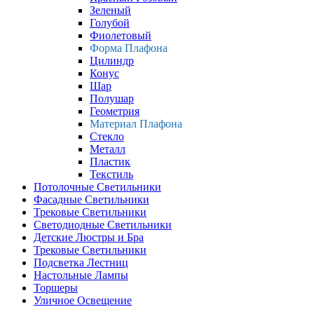
Зеленый
Голубой
Фиолетовый
Форма Плафона
Цилиндр
Конус
Шар
Полушар
Геометрия
Материал Плафона
Стекло
Металл
Пластик
Текстиль
Потолочные Светильники
Фасадные Светильники
Трековые Светильники
Светодиодные Светильники
Детские Люстры и Бра
Трековые Светильники
Подсветка Лестниц
Настольные Лампы
Торшеры
Уличное Освещение