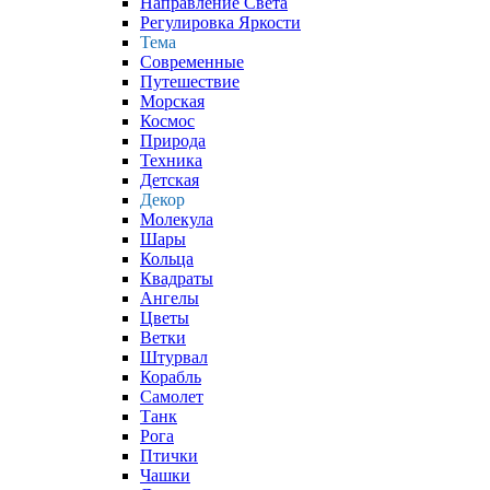
Направление Света
Регулировка Яркости
Тема
Современные
Путешествие
Морская
Космос
Природа
Техника
Детская
Декор
Молекула
Шары
Кольца
Квадраты
Ангелы
Цветы
Ветки
Штурвал
Корабль
Самолет
Танк
Рога
Птички
Чашки