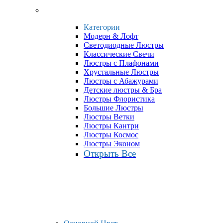
Категории
Модерн & Лофт
Светодиодные Люстры
Классические Свечи
Люстры с Плафонами
Хрустальные Люстры
Люстры с Абажурами
Детские люстры & Бра
Люстры Флористика
Большие Люстры
Люстры Ветки
Люстры Кантри
Люстры Космос
Люстры Эконом
Открыть Все