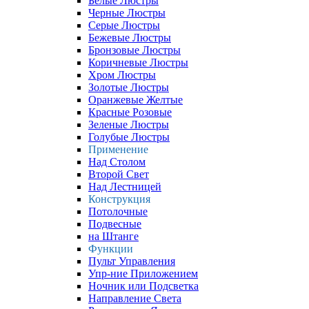
Белые Люстры
Черные Люстры
Серые Люстры
Бежевые Люстры
Бронзовые Люстры
Коричневые Люстры
Хром Люстры
Золотые Люстры
Оранжевые Желтые
Красные Розовые
Зеленые Люстры
Голубые Люстры
Применение
Над Столом
Второй Свет
Над Лестницей
Конструкция
Потолочные
Подвесные
на Штанге
Функции
Пульт Управления
Упр-ние Приложением
Ночник или Подсветка
Направление Света