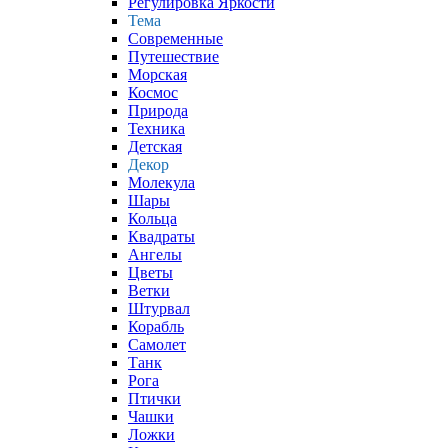
Регулировка Яркости
Тема
Современные
Путешествие
Морская
Космос
Природа
Техника
Детская
Декор
Молекула
Шары
Кольца
Квадраты
Ангелы
Цветы
Ветки
Штурвал
Корабль
Самолет
Танк
Рога
Птички
Чашки
Ложки