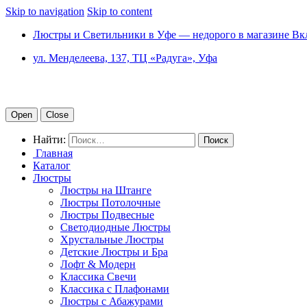
Skip to navigation
Skip to content
Люстры и Светильники в Уфе — недорого в магазине Вк
ул. Менделеева, 137, ТЦ «Радуга», Уфа
Open
Close
Найти:
Главная
Каталог
Люстры
Люстры на Штанге
Люстры Потолочные
Люстры Подвесные
Светодиодные Люстры
Хрустальные Люстры
Детские Люстры и Бра
Лофт & Модерн
Классика Свечи
Классика с Плафонами
Люстры с Абажурами