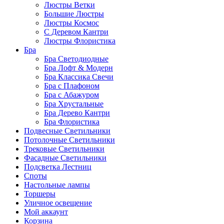
Люстры Ветки
Большие Люстры
Люстры Космос
С Деревом Кантри
Люстры Флористика
Бра
Бра Светодиодные
Бра Лофт & Модерн
Бра Классика Свечи
Бра с Плафоном
Бра с Абажуром
Бра Хрустальные
Бра Дерево Кантри
Бра Флористика
Подвесные Светильники
Потолочные Светильники
Трековые Светильники
Фасадные Светильники
Подсветка Лестниц
Споты
Настольные лампы
Торшеры
Уличное освещение
Мой аккаунт
Корзина