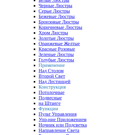
Белые Люстры
Черные Люстры
Серые Люстры
Бежевые Люстры
Бронзовые Люстры
Коричневые Люстры
Хром Люстры
Золотые Люстры
Оранжевые Желтые
Красные Розовые
Зеленые Люстры
Голубые Люстры
Применение
Над Столом
Второй Свет
Над Лестницей
Конструкция
Потолочные
Подвесные
на Штанге
Функции
Пульт Управления
Упр-ние Приложением
Ночник или Подсветка
Направление Света