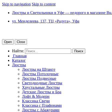
Skip to navigation
Skip to content
Люстры и Светильники в Уфе — недорого в магазине Вк
ул. Менделеева, 137, ТЦ «Радуга», Уфа
Open
Close
Найти:
Главная
Каталог
Люстры
Люстры на Штанге
Люстры Потолочные
Люстры Подвесные
Светодиодные Люстры
Хрустальные Люстры
Детские Люстры и Бра
Лофт & Модерн
Классика Свечи
Классика с Плафонами
Люстры с Абажурами