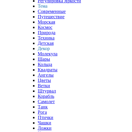
Регулировка Яркости
Тема
Современные
Путешествие
Морская
Космос
Природа
Техника
Детская
Декор
Молекула
Шары
Кольца
Квадраты
Ангелы
Цветы
Ветки
Штурвал
Корабль
Самолет
Танк
Рога
Птички
Чашки
Ложки