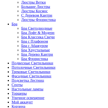
Люстры Ветки
Большие Люстры
Люстры Космос
С Деревом Кантри
Люстры Флористика
Бра
Бра Светодиодные
Бра Лофт & Модерн
Бра Классика Свечи
Бра с Плафоном
Бра с Абажуром
Бра Хрустальные
Бра Дерево Кантри
Бра Флористика
Подвесные Светильники
Потолочные Светильники
Трековые Светильники
Фасадные Светильники
Подсветка Лестниц
Споты
Настольные лампы
Торшеры
Уличное освещение
Мой аккаунт
Корзина