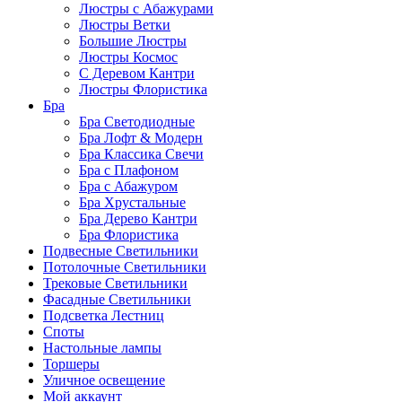
Люстры с Абажурами
Люстры Ветки
Большие Люстры
Люстры Космос
С Деревом Кантри
Люстры Флористика
Бра
Бра Светодиодные
Бра Лофт & Модерн
Бра Классика Свечи
Бра с Плафоном
Бра с Абажуром
Бра Хрустальные
Бра Дерево Кантри
Бра Флористика
Подвесные Светильники
Потолочные Светильники
Трековые Светильники
Фасадные Светильники
Подсветка Лестниц
Споты
Настольные лампы
Торшеры
Уличное освещение
Мой аккаунт