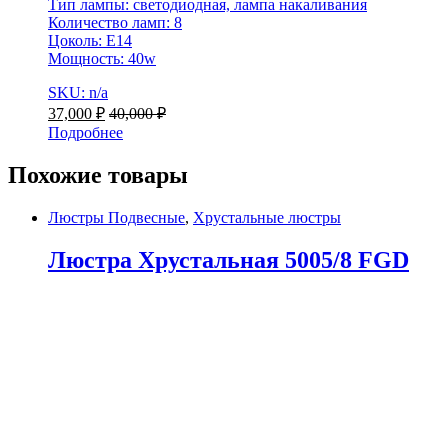
Тип лампы: светодиодная, лампа накаливания
Количество ламп: 8
Цоколь: E14
Мощность: 40w
SKU: n/a
37,000
₽
40,000
₽
Подробнее
Похожие товары
Люстры Подвесные
,
Хрустальные люстры
Люстра Хрустальная 5005/8 FGD