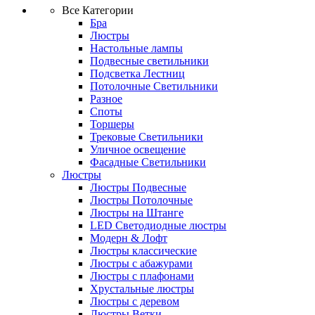
Все Категории
Бра
Люстры
Настольные лампы
Подвесные светильники
Подсветка Лестниц
Потолочные Светильники
Разное
Споты
Торшеры
Трековые Светильники
Уличное освещение
Фасадные Светильники
Люстры
Люстры Подвесные
Люстры Потолочные
Люстры на Штанге
LED Светодиодные люстры
Модерн & Лофт
Люстры классические
Люстры с абажурами
Люстры с плафонами
Хрустальные люстры
Люстры с деревом
Люстры Ветки