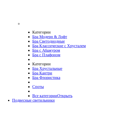
Категории
Бра Модерн & Лофт
Бра Светодиодные
Бра Классические с Хрусталем
Бра с Абажуром
Бра с Плафоном
Категории
Бра Хрустальные
Бра Кантри
Бра Флористика
Споты
Все категории
Открыть
Подвесные светильники