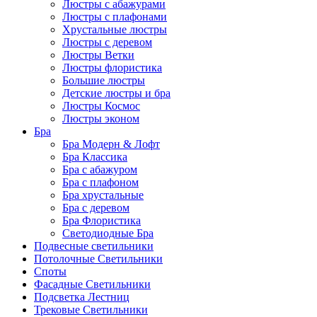
Люстры с абажурами
Люстры с плафонами
Хрустальные люстры
Люстры с деревом
Люстры Ветки
Люстры флористика
Большие люстры
Детские люстры и бра
Люстры Космос
Люстры эконом
Бра
Бра Модерн & Лофт
Бра Классика
Бра с абажуром
Бра с плафоном
Бра хрустальные
Бра с деревом
Бра Флористика
Светодиодные Бра
Подвесные светильники
Потолочные Светильники
Споты
Фасадные Светильники
Подсветка Лестниц
Трековые Светильники