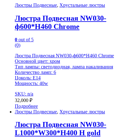
Люстры Подвесные
,
Хрустальные люстры
Люстра Подвесная NW030-
ф600*H460 Chrome
0
out of 5
(0)
Люстра Подвесная NW030-ф600*H460 Chrome
Основной цвет: хром
Тип лампы: светодиодная, лампа накаливания
Количество ламп: 6
Цоколь: E14
Мощность: 40w
SKU: n/a
32,000
₽
Подробнее
Люстры Подвесные
,
Хрустальные люстры
Люстра Подвесная NW030-
L1000*W300*H400 H gold