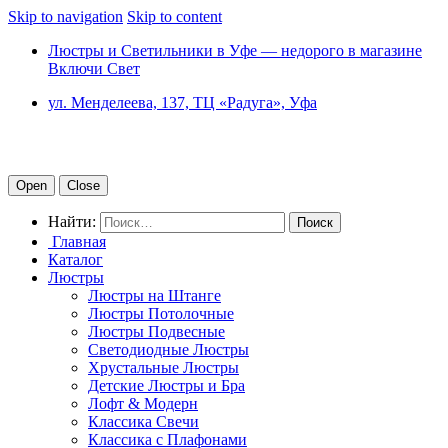
Skip to navigation
Skip to content
Люстры и Светильники в Уфе — недорого в магазине
Включи Свет
ул. Менделеева, 137, ТЦ «Радуга», Уфа
Open
Close
Найти:
Главная
Каталог
Люстры
Люстры на Штанге
Люстры Потолочные
Люстры Подвесные
Светодиодные Люстры
Хрустальные Люстры
Детские Люстры и Бра
Лофт & Модерн
Классика Свечи
Классика с Плафонами