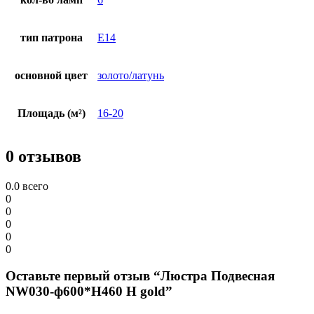
тип патрона
E14
основной цвет
золото/латунь
Площадь (м²)
16-20
0 отзывов
0.0
всего
0
0
0
0
0
Оставьте первый отзыв “Люстра Подвесная
NW030-ф600*H460 H gold”