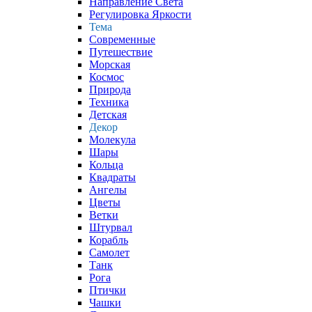
Направление Света
Регулировка Яркости
Тема
Современные
Путешествие
Морская
Космос
Природа
Техника
Детская
Декор
Молекула
Шары
Кольца
Квадраты
Ангелы
Цветы
Ветки
Штурвал
Корабль
Самолет
Танк
Рога
Птички
Чашки