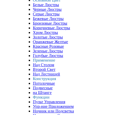
Основной Цвет
Белые Люстры
Черные Люстры
Серые Люстры
Бежевые Люстры
Бронзовые Люстры
Коричневые Люстры
Хром Люстры
Золотые Люстры
Оранжевые Желтые
Красные Розовые
Зеленые Люстры
Голубые Люстры
Применение
Над Столом
Второй Свет
Над Лестницей
Конструкция
Потолочные
Подвесные
на Штанге
Функции
Пульт Управления
Упр-ние Приложением
Ночник или Подсветка