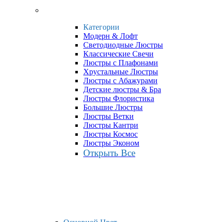
Категории
Модерн & Лофт
Светодиодные Люстры
Классические Свечи
Люстры с Плафонами
Хрустальные Люстры
Люстры с Абажурами
Детские люстры & Бра
Люстры Флористика
Большие Люстры
Люстры Ветки
Люстры Кантри
Люстры Космос
Люстры Эконом
Открыть Все