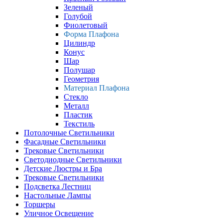
Зеленый
Голубой
Фиолетовый
Форма Плафона
Цилиндр
Конус
Шар
Полушар
Геометрия
Материал Плафона
Стекло
Металл
Пластик
Текстиль
Потолочные Светильники
Фасадные Светильники
Трековые Светильники
Светодиодные Светильники
Детские Люстры и Бра
Трековые Светильники
Подсветка Лестниц
Настольные Лампы
Торшеры
Уличное Освещение