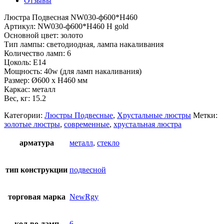
Отзывы
Люстра Подвесная NW030-ф600*H460
Артикул: NW030-ф600*H460 H gold
Основной цвет: золото
Тип лампы: светодиодная, лампа накаливания
Количество ламп: 6
Цоколь: E14
Мощность: 40w (для ламп накаливания)
Размер: Ø600 x H460 мм
Каркас: металл
Вес, кг: 15.2
Категории:
Люстры Подвесные
,
Хрустальные люстры
Метки:
золотые люстры
,
современные
,
хрустальная люстра
арматура
металл
,
стекло
тип конструкции
подвесной
торговая марка
NewRgy
кол-во ламп
6