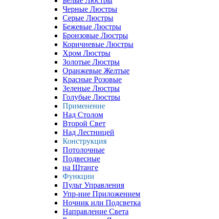
Белые Люстры
Черные Люстры
Серые Люстры
Бежевые Люстры
Бронзовые Люстры
Коричневые Люстры
Хром Люстры
Золотые Люстры
Оранжевые Желтые
Красные Розовые
Зеленые Люстры
Голубые Люстры
Применение
Над Столом
Второй Свет
Над Лестницей
Конструкция
Потолочные
Подвесные
на Штанге
Функции
Пульт Управления
Упр-ние Приложением
Ночник или Подсветка
Направление Света