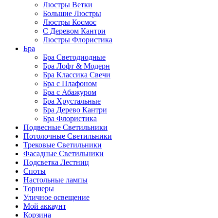
Люстры Ветки
Большие Люстры
Люстры Космос
С Деревом Кантри
Люстры Флористика
Бра
Бра Светодиодные
Бра Лофт & Модерн
Бра Классика Свечи
Бра с Плафоном
Бра с Абажуром
Бра Хрустальные
Бра Дерево Кантри
Бра Флористика
Подвесные Светильники
Потолочные Светильники
Трековые Светильники
Фасадные Светильники
Подсветка Лестниц
Споты
Настольные лампы
Торшеры
Уличное освещение
Мой аккаунт
Корзина