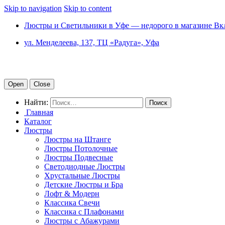
Skip to navigation
Skip to content
Люстры и Светильники в Уфе — недорого в магазине Вк
ул. Менделеева, 137, ТЦ «Радуга», Уфа
Open
Close
Найти:
Главная
Каталог
Люстры
Люстры на Штанге
Люстры Потолочные
Люстры Подвесные
Светодиодные Люстры
Хрустальные Люстры
Детские Люстры и Бра
Лофт & Модерн
Классика Свечи
Классика с Плафонами
Люстры с Абажурами