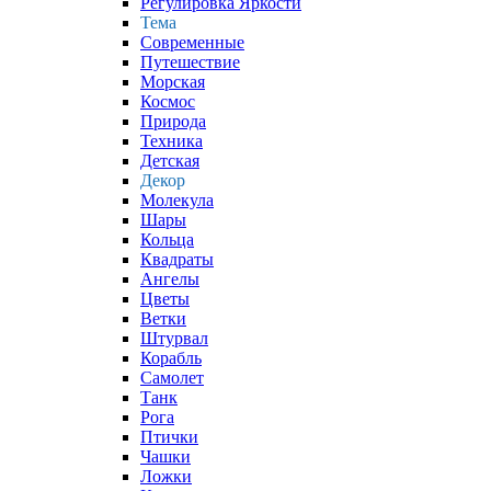
Регулировка Яркости
Тема
Современные
Путешествие
Морская
Космос
Природа
Техника
Детская
Декор
Молекула
Шары
Кольца
Квадраты
Ангелы
Цветы
Ветки
Штурвал
Корабль
Самолет
Танк
Рога
Птички
Чашки
Ложки