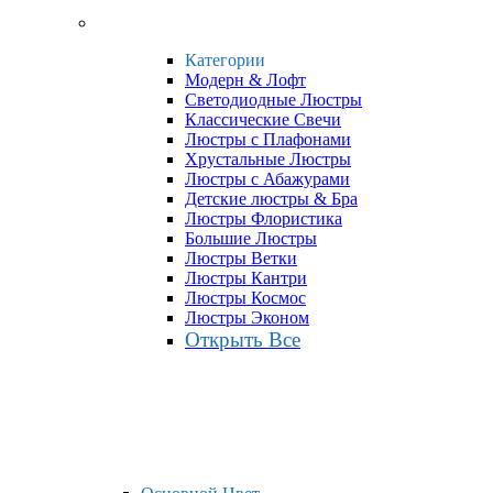
Категории
Модерн & Лофт
Светодиодные Люстры
Классические Свечи
Люстры с Плафонами
Хрустальные Люстры
Люстры с Абажурами
Детские люстры & Бра
Люстры Флористика
Большие Люстры
Люстры Ветки
Люстры Кантри
Люстры Космос
Люстры Эконом
Открыть Все