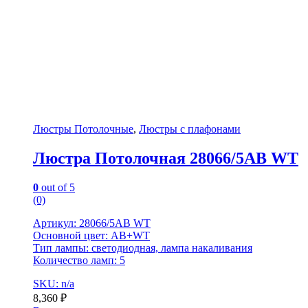
Люстры Потолочные
,
Люстры с плафонами
Люстра Потолочная 28066/5AB WT
0
out of 5
(0)
Артикул: 28066/5AB WT
Основной цвет: AB+WT
Тип лампы: светодиодная, лампа накаливания
Количество ламп: 5
SKU: n/a
8,360
₽