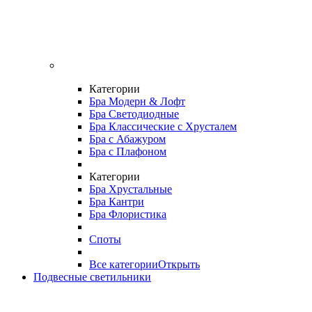
Категории
Бра Модерн & Лофт
Бра Светодиодные
Бра Классические с Хрусталем
Бра с Абажуром
Бра с Плафоном
Категории
Бра Хрустальные
Бра Кантри
Бра Флористика
Споты
Все категории
Открыть
Подвесные светильники