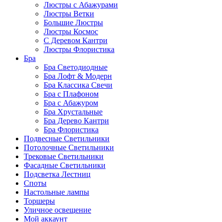
Люстры с Абажурами
Люстры Ветки
Большие Люстры
Люстры Космос
С Деревом Кантри
Люстры Флористика
Бра
Бра Светодиодные
Бра Лофт & Модерн
Бра Классика Свечи
Бра с Плафоном
Бра с Абажуром
Бра Хрустальные
Бра Дерево Кантри
Бра Флористика
Подвесные Светильники
Потолочные Светильники
Трековые Светильники
Фасадные Светильники
Подсветка Лестниц
Споты
Настольные лампы
Торшеры
Уличное освещение
Мой аккаунт