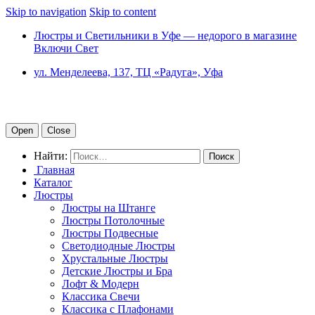
Skip to navigation
Skip to content
Люстры и Светильники в Уфе — недорого в магазине
Включи Свет
ул. Менделеева, 137, ТЦ «Радуга», Уфа
Open
Close
Найти:
Главная
Каталог
Люстры
Люстры на Штанге
Люстры Потолочные
Люстры Подвесные
Светодиодные Люстры
Хрустальные Люстры
Детские Люстры и Бра
Лофт & Модерн
Классика Свечи
Классика с Плафонами