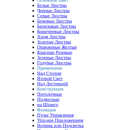
Основной Цвет
Белые Люстры
Черные Люстры
Серые Люстры
Бежевые Люстры
Бронзовые Люстры
Коричневые Люстры
Хром Люстры
Золотые Люстры
Оранжевые Желтые
Красные Розовые
Зеленые Люстры
Голубые Люстры
Применение
Над Столом
Второй Свет
Над Лестницей
Конструкция
Потолочные
Подвесные
на Штанге
Функции
Пульт Управления
Упр-ние Приложением
Ночник или Подсветка