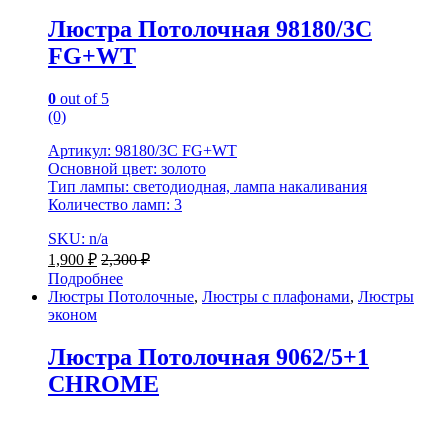
Люстра Потолочная 98180/3C
FG+WT
0
out of 5
(0)
Артикул: 98180/3C FG+WT
Основной цвет: золото
Тип лампы: светодиодная, лампа накаливания
Количество ламп: 3
SKU: n/a
1,900
₽
2,300
₽
Подробнее
Люстры Потолочные
,
Люстры с плафонами
,
Люстры
эконом
Люстра Потолочная 9062/5+1
CHROME