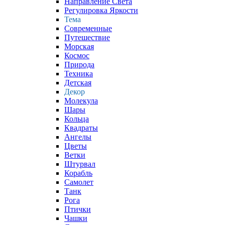
Направление Света
Регулировка Яркости
Тема
Современные
Путешествие
Морская
Космос
Природа
Техника
Детская
Декор
Молекула
Шары
Кольца
Квадраты
Ангелы
Цветы
Ветки
Штурвал
Корабль
Самолет
Танк
Рога
Птички
Чашки