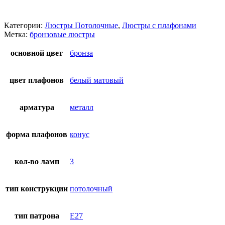
Категории:
Люстры Потолочные
,
Люстры с плафонами
Метка:
бронзовые люстры
основной цвет
бронза
цвет плафонов
белый матовый
арматура
металл
форма плафонов
конус
кол-во ламп
3
тип конструкции
потолочный
тип патрона
E27