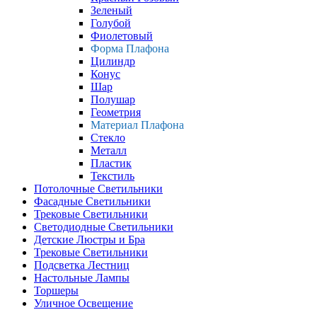
Зеленый
Голубой
Фиолетовый
Форма Плафона
Цилиндр
Конус
Шар
Полушар
Геометрия
Материал Плафона
Стекло
Металл
Пластик
Текстиль
Потолочные Светильники
Фасадные Светильники
Трековые Светильники
Светодиодные Светильники
Детские Люстры и Бра
Трековые Светильники
Подсветка Лестниц
Настольные Лампы
Торшеры
Уличное Освещение