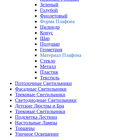
Зеленый
Голубой
Фиолетовый
Форма Плафона
Цилиндр
Конус
Шар
Полушар
Геометрия
Материал Плафона
Стекло
Металл
Пластик
Текстиль
Потолочные Светильники
Фасадные Светильники
Трековые Светильники
Светодиодные Светильники
Детские Люстры и Бра
Трековые Светильники
Подсветка Лестниц
Настольные Лампы
Торшеры
Уличное Освещение