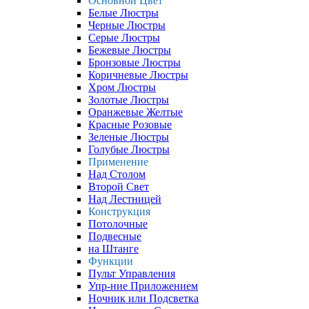
Основной Цвет
Белые Люстры
Черные Люстры
Серые Люстры
Бежевые Люстры
Бронзовые Люстры
Коричневые Люстры
Хром Люстры
Золотые Люстры
Оранжевые Желтые
Красные Розовые
Зеленые Люстры
Голубые Люстры
Применение
Над Столом
Второй Свет
Над Лестницей
Конструкция
Потолочные
Подвесные
на Штанге
Функции
Пульт Управления
Упр-ние Приложением
Ночник или Подсветка