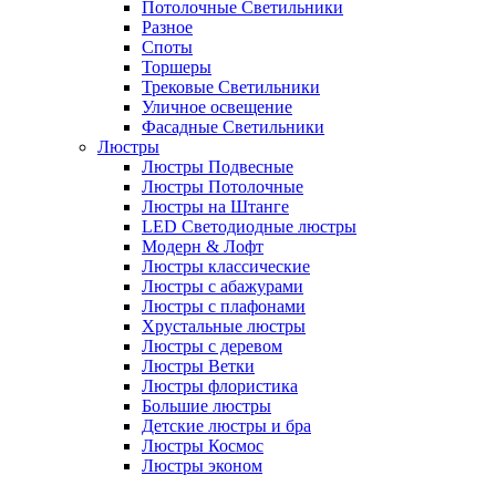
Потолочные Светильники
Разное
Споты
Торшеры
Трековые Светильники
Уличное освещение
Фасадные Светильники
Люстры
Люстры Подвесные
Люстры Потолочные
Люстры на Штанге
LED Светодиодные люстры
Модерн & Лофт
Люстры классические
Люстры с абажурами
Люстры с плафонами
Хрустальные люстры
Люстры с деревом
Люстры Ветки
Люстры флористика
Большие люстры
Детские люстры и бра
Люстры Космос
Люстры эконом