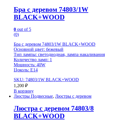
Бра с деревом 74803/1W
BLACK+WOOD
0
out of 5
(0)
Бра с деревом 74803/1W BLACK+WOOD
Основной цвет: бежевый
Тип лампы: светодиодная, лампа накаливания
Количество ламп: 1
Мощность: 40W
Цоколь: Е14
SKU: 74803/1W BLACK+WOOD
1,200
₽
В корзину
Люстры Подвесные
,
Люстры с деревом
Люстра с деревом 74803/8
BLACK+WOOD