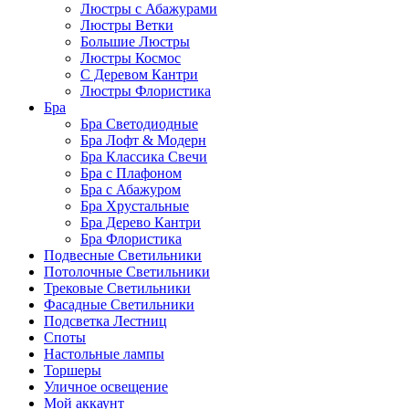
Люстры с Абажурами
Люстры Ветки
Большие Люстры
Люстры Космос
С Деревом Кантри
Люстры Флористика
Бра
Бра Светодиодные
Бра Лофт & Модерн
Бра Классика Свечи
Бра с Плафоном
Бра с Абажуром
Бра Хрустальные
Бра Дерево Кантри
Бра Флористика
Подвесные Светильники
Потолочные Светильники
Трековые Светильники
Фасадные Светильники
Подсветка Лестниц
Споты
Настольные лампы
Торшеры
Уличное освещение
Мой аккаунт