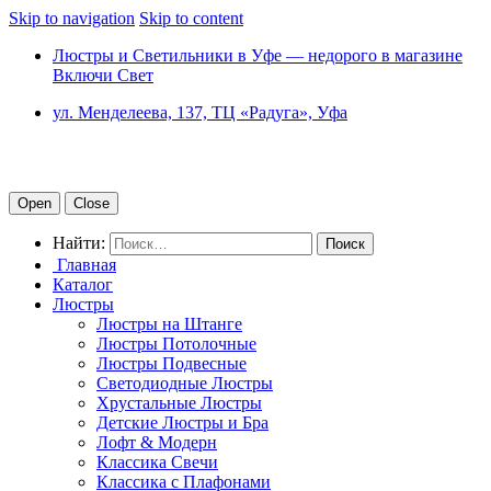
Skip to navigation
Skip to content
Люстры и Светильники в Уфе — недорого в магазине
Включи Свет
ул. Менделеева, 137, ТЦ «Радуга», Уфа
Open
Close
Найти:
Главная
Каталог
Люстры
Люстры на Штанге
Люстры Потолочные
Люстры Подвесные
Светодиодные Люстры
Хрустальные Люстры
Детские Люстры и Бра
Лофт & Модерн
Классика Свечи
Классика с Плафонами