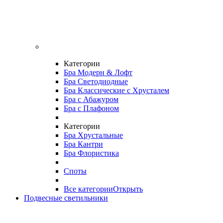
Категории
Бра Модерн & Лофт
Бра Светодиодные
Бра Классические с Хрусталем
Бра с Абажуром
Бра с Плафоном
Категории
Бра Хрустальные
Бра Кантри
Бра Флористика
Споты
Все категории
Открыть
Подвесные светильники