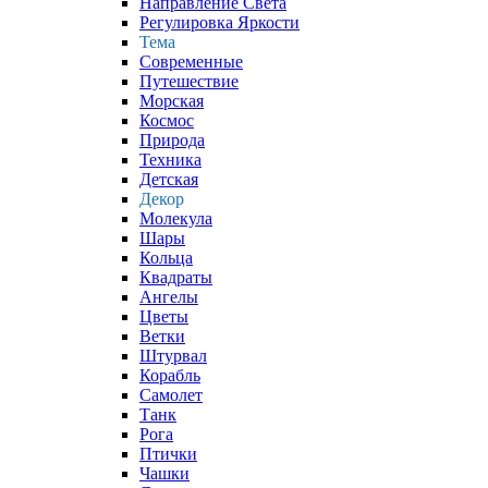
Направление Света
Регулировка Яркости
Тема
Современные
Путешествие
Морская
Космос
Природа
Техника
Детская
Декор
Молекула
Шары
Кольца
Квадраты
Ангелы
Цветы
Ветки
Штурвал
Корабль
Самолет
Танк
Рога
Птички
Чашки