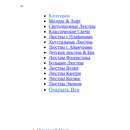
Категории
Модерн & Лофт
Светодиодные Люстры
Классические Свечи
Люстры с Плафонами
Хрустальные Люстры
Люстры с Абажурами
Детские люстры & Бра
Люстры Флористика
Большие Люстры
Люстры Ветки
Люстры Кантри
Люстры Космос
Люстры Эконом
Открыть Все