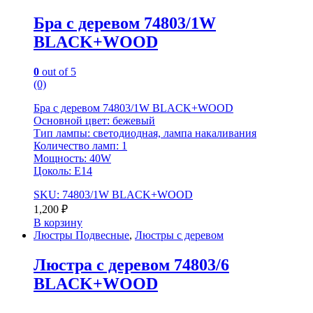
Бра с деревом 74803/1W
BLACK+WOOD
0
out of 5
(0)
Бра с деревом 74803/1W BLACK+WOOD
Основной цвет: бежевый
Тип лампы: светодиодная, лампа накаливания
Количество ламп: 1
Мощность: 40W
Цоколь: Е14
SKU: 74803/1W BLACK+WOOD
1,200
₽
В корзину
Люстры Подвесные
,
Люстры с деревом
Люстра с деревом 74803/6
BLACK+WOOD