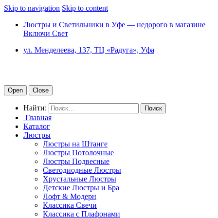
Skip to navigation
Skip to content
Люстры и Светильники в Уфе — недорого в магазине
Включи Свет
ул. Менделеева, 137, ТЦ «Радуга», Уфа
Open
Close
Найти:
Главная
Каталог
Люстры
Люстры на Штанге
Люстры Потолочные
Люстры Подвесные
Светодиодные Люстры
Хрустальные Люстры
Детские Люстры и Бра
Лофт & Модерн
Классика Свечи
Классика с Плафонами