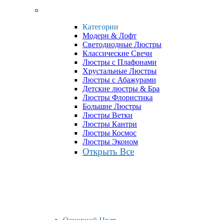
Категории
Модерн & Лофт
Светодиодные Люстры
Классические Свечи
Люстры с Плафонами
Хрустальные Люстры
Люстры с Абажурами
Детские люстры & Бра
Люстры Флористика
Большие Люстры
Люстры Ветки
Люстры Кантри
Люстры Космос
Люстры Эконом
Открыть Все