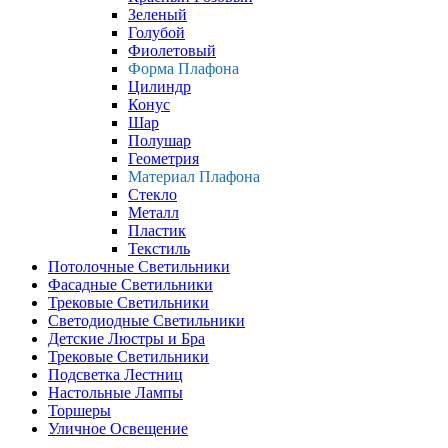
Зеленый
Голубой
Фиолетовый
Форма Плафона
Цилиндр
Конус
Шар
Полушар
Геометрия
Материал Плафона
Стекло
Металл
Пластик
Текстиль
Потолочные Светильники
Фасадные Светильники
Трековые Светильники
Светодиодные Светильники
Детские Люстры и Бра
Трековые Светильники
Подсветка Лестниц
Настольные Лампы
Торшеры
Уличное Освещение