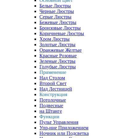
Основной Цвет
Белые Люстры
Черные Люстры
Серые Люстры
Бежевые Люстры
Бронзовые Люстры
Коричневые Люстры
Хром Люстры
Золотые Люстры
Оранжевые Желтые
Красные Розовые
Зеленые Люстры
Голубые Люстры
Применение
Над Столом
Второй Свет
Над Лестницей
Конструкция
Потолочные
Подвесные
на Штанге
Функции
Пульт Управления
Упр-ние Приложением
Ночник или Подсветка