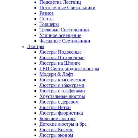
Подсветка Лестниц
Потолочные Светильники
Разное
Споты
Торшеры
Трековые Светильники
Уличное освещение
Фасадные Светильники
Люстры
Люстры Подвесные
Люстры Потолочные
Люстры на Штанге
LED Светодиодные люстры
Модерн & Лофт
Люстры классические
Люстры с абажурами
Люстры с плафонами
Хрустальные люстры
Люстры с деревом
Люстры Ветки
Люстры флористика
Большие люстры
Детские люстры и бра
Люстры Космос
Люстры эконом