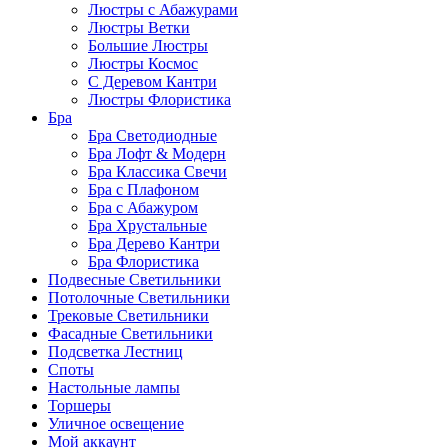
Люстры с Абажурами
Люстры Ветки
Большие Люстры
Люстры Космос
С Деревом Кантри
Люстры Флористика
Бра
Бра Светодиодные
Бра Лофт & Модерн
Бра Классика Свечи
Бра с Плафоном
Бра с Абажуром
Бра Хрустальные
Бра Дерево Кантри
Бра Флористика
Подвесные Светильники
Потолочные Светильники
Трековые Светильники
Фасадные Светильники
Подсветка Лестниц
Споты
Настольные лампы
Торшеры
Уличное освещение
Мой аккаунт