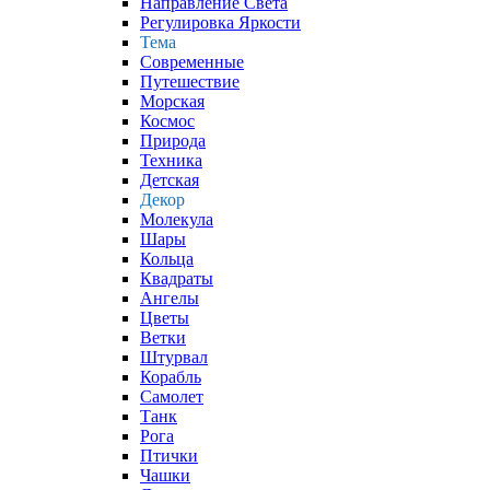
Направление Света
Регулировка Яркости
Тема
Современные
Путешествие
Морская
Космос
Природа
Техника
Детская
Декор
Молекула
Шары
Кольца
Квадраты
Ангелы
Цветы
Ветки
Штурвал
Корабль
Самолет
Танк
Рога
Птички
Чашки