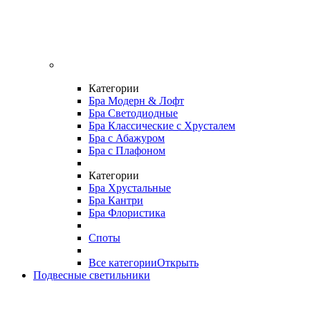
Категории
Бра Модерн & Лофт
Бра Светодиодные
Бра Классические с Хрусталем
Бра с Абажуром
Бра с Плафоном
Категории
Бра Хрустальные
Бра Кантри
Бра Флористика
Споты
Все категории
Открыть
Подвесные светильники