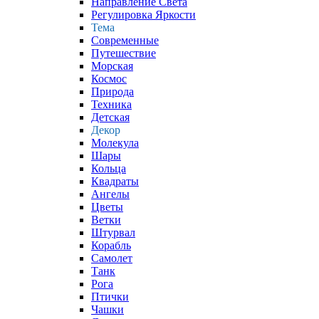
Направление Света
Регулировка Яркости
Тема
Современные
Путешествие
Морская
Космос
Природа
Техника
Детская
Декор
Молекула
Шары
Кольца
Квадраты
Ангелы
Цветы
Ветки
Штурвал
Корабль
Самолет
Танк
Рога
Птички
Чашки