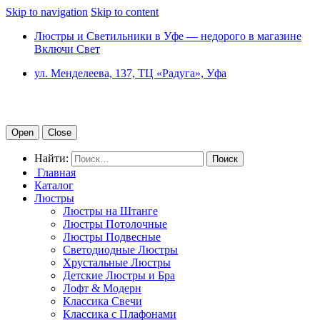
Skip to navigation
Skip to content
Люстры и Светильники в Уфе — недорого в магазине
Включи Свет
ул. Менделеева, 137, ТЦ «Радуга», Уфа
Open
Close
Найти:
Главная
Каталог
Люстры
Люстры на Штанге
Люстры Потолочные
Люстры Подвесные
Светодиодные Люстры
Хрустальные Люстры
Детские Люстры и Бра
Лофт & Модерн
Классика Свечи
Классика с Плафонами