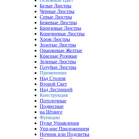
Основной Цвет
Белые Люстры
Черные Люстры
Серые Люстры
Бежевые Люстры
Бронзовые Люстры
Коричневые Люстры
Хром Люстры
Золотые Люстры
Оранжевые Желтые
Красные Розовые
Зеленые Люстры
Голубые Люстры
Применение
Над Столом
Второй Свет
Над Лестницей
Конструкция
Потолочные
Подвесные
на Штанге
Функции
Пульт Управления
Упр-ние Приложением
Ночник или Подсветка