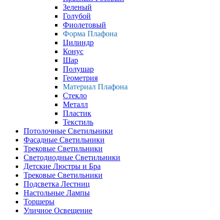
Зеленый
Голубой
Фиолетовый
Форма Плафона
Цилиндр
Конус
Шар
Полушар
Геометрия
Материал Плафона
Стекло
Металл
Пластик
Текстиль
Потолочные Светильники
Фасадные Светильники
Трековые Светильники
Светодиодные Светильники
Детские Люстры и Бра
Трековые Светильники
Подсветка Лестниц
Настольные Лампы
Торшеры
Уличное Освещение