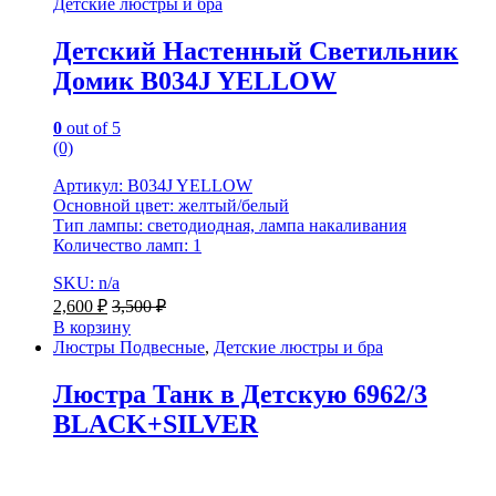
Детские люстры и бра
Детский Настенный Светильник
Домик B034J YELLOW
0
out of 5
(0)
Артикул: B034J YELLOW
Основной цвет: желтый/белый
Тип лампы: светодиодная, лампа накаливания
Количество ламп: 1
SKU: n/a
2,600
₽
3,500
₽
В корзину
Люстры Подвесные
,
Детские люстры и бра
Люстра Танк в Детскую 6962/3
BLACK+SILVER