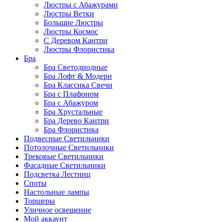
Люстры с Абажурами
Люстры Ветки
Большие Люстры
Люстры Космос
С Деревом Кантри
Люстры Флористика
Бра
Бра Светодиодные
Бра Лофт & Модерн
Бра Классика Свечи
Бра с Плафоном
Бра с Абажуром
Бра Хрустальные
Бра Дерево Кантри
Бра Флористика
Подвесные Светильники
Потолочные Светильники
Трековые Светильники
Фасадные Светильники
Подсветка Лестниц
Споты
Настольные лампы
Торшеры
Уличное освещение
Мой аккаунт