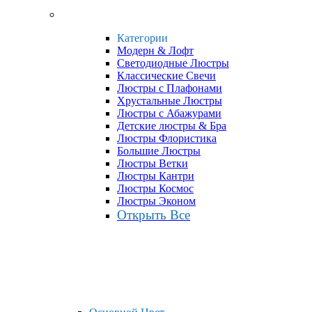
Категории
Модерн & Лофт
Светодиодные Люстры
Классические Свечи
Люстры с Плафонами
Хрустальные Люстры
Люстры с Абажурами
Детские люстры & Бра
Люстры Флористика
Большие Люстры
Люстры Ветки
Люстры Кантри
Люстры Космос
Люстры Эконом
Открыть Все