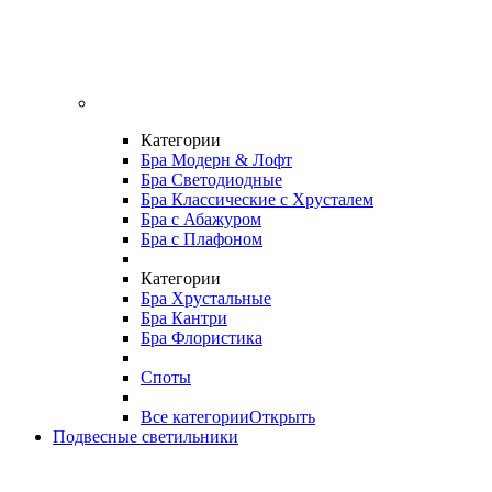
Категории
Бра Модерн & Лофт
Бра Светодиодные
Бра Классические с Хрусталем
Бра с Абажуром
Бра с Плафоном
Категории
Бра Хрустальные
Бра Кантри
Бра Флористика
Споты
Все категории
Открыть
Подвесные светильники