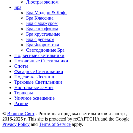
Люстры эконом
Бра
Бра Модерн & Лофт
Бра Классика
Бра с абажуром
Бра с плафоном
Бра хрустальные
Бра с деревом
Бра Флористика
Светодиодные Бра
Подвесные светильники
Потолочные Светильники
Споты
Фасадные Светильники
Подсветка Лестниц
Трековые Светильники
Настольные лампы
Торшеры
Уличное освещение
Разное
©
Включи Свет
- Розничная продажа светильников и люстр ,
2016-2025 г. This site is protected by reCAPTCHA and the Google
Privacy Policy
and
Terms of Service
apply.