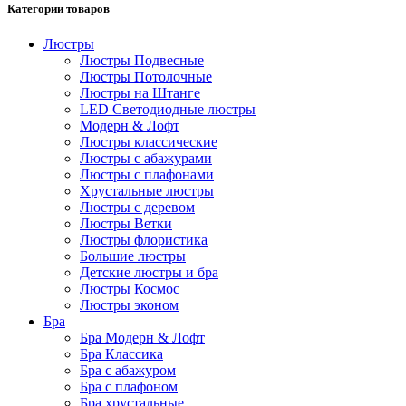
Категории товаров
Люстры
Люстры Подвесные
Люстры Потолочные
Люстры на Штанге
LED Светодиодные люстры
Модерн & Лофт
Люстры классические
Люстры с абажурами
Люстры с плафонами
Хрустальные люстры
Люстры с деревом
Люстры Ветки
Люстры флористика
Большие люстры
Детские люстры и бра
Люстры Космос
Люстры эконом
Бра
Бра Модерн & Лофт
Бра Классика
Бра с абажуром
Бра с плафоном
Бра хрустальные