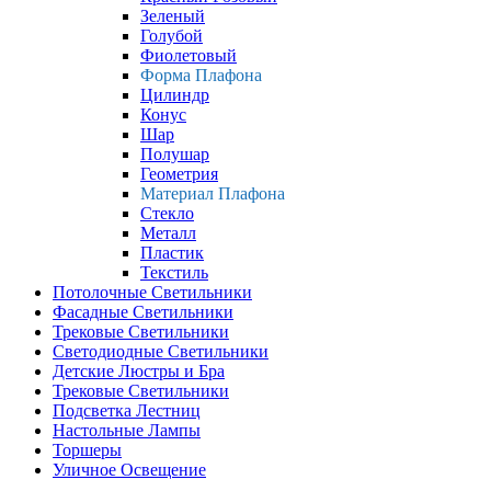
Зеленый
Голубой
Фиолетовый
Форма Плафона
Цилиндр
Конус
Шар
Полушар
Геометрия
Материал Плафона
Стекло
Металл
Пластик
Текстиль
Потолочные Светильники
Фасадные Светильники
Трековые Светильники
Светодиодные Светильники
Детские Люстры и Бра
Трековые Светильники
Подсветка Лестниц
Настольные Лампы
Торшеры
Уличное Освещение