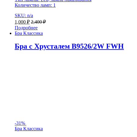
Количество ламп: 1
SKU: n/a
1,000
₽
2,400
₽
Подробнее
Бра Классика
Бра с Хрусталем B9526/2W FWH
-
31%
Бра Классика