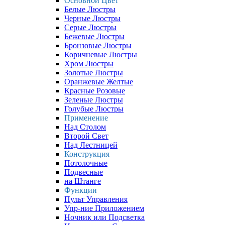
Основной Цвет
Белые Люстры
Черные Люстры
Серые Люстры
Бежевые Люстры
Бронзовые Люстры
Коричневые Люстры
Хром Люстры
Золотые Люстры
Оранжевые Желтые
Красные Розовые
Зеленые Люстры
Голубые Люстры
Применение
Над Столом
Второй Свет
Над Лестницей
Конструкция
Потолочные
Подвесные
на Штанге
Функции
Пульт Управления
Упр-ние Приложением
Ночник или Подсветка