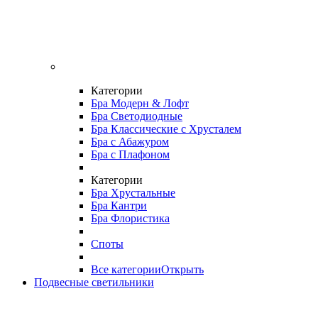
Категории
Бра Модерн & Лофт
Бра Светодиодные
Бра Классические с Хрусталем
Бра с Абажуром
Бра с Плафоном
Категории
Бра Хрустальные
Бра Кантри
Бра Флористика
Споты
Все категории
Открыть
Подвесные светильники