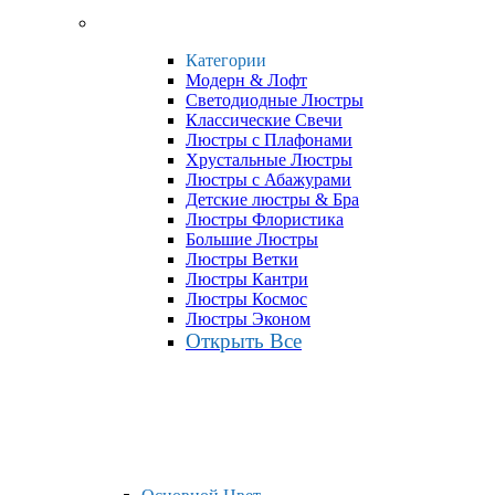
Категории
Модерн & Лофт
Светодиодные Люстры
Классические Свечи
Люстры с Плафонами
Хрустальные Люстры
Люстры с Абажурами
Детские люстры & Бра
Люстры Флористика
Большие Люстры
Люстры Ветки
Люстры Кантри
Люстры Космос
Люстры Эконом
Открыть Все