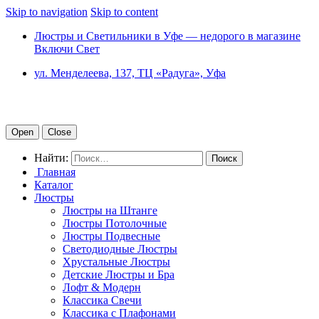
Skip to navigation
Skip to content
Люстры и Светильники в Уфе — недорого в магазине
Включи Свет
ул. Менделеева, 137, ТЦ «Радуга», Уфа
Open
Close
Найти:
Главная
Каталог
Люстры
Люстры на Штанге
Люстры Потолочные
Люстры Подвесные
Светодиодные Люстры
Хрустальные Люстры
Детские Люстры и Бра
Лофт & Модерн
Классика Свечи
Классика с Плафонами