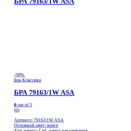
БРА 79163/1W ASA
-
58%
Бра Классика
БРА 79163/1W ASA
0
out of 5
(0)
Артикул: 79163/1W ASA
Основной цвет: венге
Тип лампы: Led, лампа накаливания