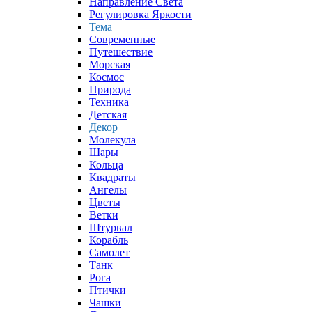
Направление Света
Регулировка Яркости
Тема
Современные
Путешествие
Морская
Космос
Природа
Техника
Детская
Декор
Молекула
Шары
Кольца
Квадраты
Ангелы
Цветы
Ветки
Штурвал
Корабль
Самолет
Танк
Рога
Птички
Чашки