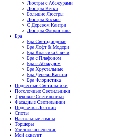
Люстры с Абажурами
Люстры Ветки
Большие Люстры
Люстры Космос
С Деревом Кантри
Люстры Флористика
Бра
Бра Светодиодные
Бра Лофт & Модерн
Бра Классика Свечи
Бра с Плафоном
Бра с Абажуром
Бра Хрустальные
Бра Дерево Кантри
Бра Флористика
Подвесные Светильники
Потолочные Светильники
Трековые Светильники
Фасадные Светильники
Подсветка Лестниц
Споты
Настольные лампы
Торшеры
Уличное освещение
Мой аккаунт