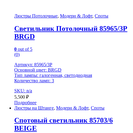
Люстры Потолочные
,
Модерн & Лофт
,
Споты
Светильник Потолочный 85965/3P
BRGD
0
out of 5
(0)
Артикул: 85965/3P
Основной цвет: BRGD
Тип лампы: галогенная, светодиодная
Количество ламп: 3
SKU: n/a
5,500
₽
Подробнее
Люстры на Штанге
,
Модерн & Лофт
,
Споты
Спотовый светильник 85703/6
BEIGE