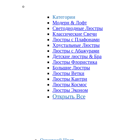
Категории
Модерн & Лофт
Светодиодные Люстры
Классические Свечи
Люстры с Плафонами
Хрустальные Люстры
Люстры с Абажурами
Детские люстры & Бра
Люстры Флористика
Большие Люстры
Люстры Ветки
Люстры Кантри
Люстры Космос
Люстры Эконом
Открыть Все