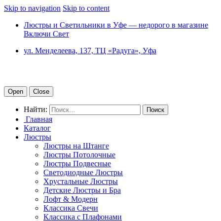
Skip to navigation
Skip to content
Люстры и Светильники в Уфе — недорого в магазине
Включи Свет
ул. Менделеева, 137, ТЦ «Радуга», Уфа
Open
Close
Найти:
Главная
Каталог
Люстры
Люстры на Штанге
Люстры Потолочные
Люстры Подвесные
Светодиодные Люстры
Хрустальные Люстры
Детские Люстры и Бра
Лофт & Модерн
Классика Свечи
Классика с Плафонами