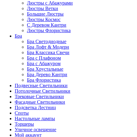
Люстры с Абажурами
Люстры Ветки
Большие Люстры
Люстры Космос
С Деревом Кантри
Люстры Флористика
Бра
Бра Светодиодные
Бра Лофт & Модерн
Бра Классика Свечи
Бра с Плафоном
Бра с Абажуром
Бра Хрустальные
Бра Дерево Кантри
Бра Флористика
Подвесные Светильники
Потолочные Светильники
Трековые Светильники
Фасадные Светильники
Подсветка Лестниц
Споты
Настольные лампы
Торшеры
Уличное освещение
Мой аккаунт