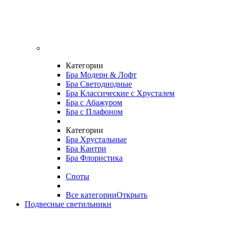
Категории
Бра Модерн & Лофт
Бра Светодиодные
Бра Классические с Хрусталем
Бра с Абажуром
Бра с Плафоном
Категории
Бра Хрустальные
Бра Кантри
Бра Флористика
Споты
Все категории
Открыть
Подвесные светильники