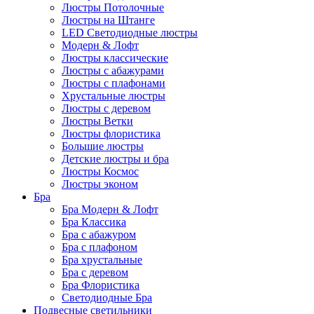
Люстры Потолочные
Люстры на Штанге
LED Светодиодные люстры
Модерн & Лофт
Люстры классические
Люстры с абажурами
Люстры с плафонами
Хрустальные люстры
Люстры с деревом
Люстры Ветки
Люстры флористика
Большие люстры
Детские люстры и бра
Люстры Космос
Люстры эконом
Бра
Бра Модерн & Лофт
Бра Классика
Бра с абажуром
Бра с плафоном
Бра хрустальные
Бра с деревом
Бра Флористика
Светодиодные Бра
Подвесные светильники