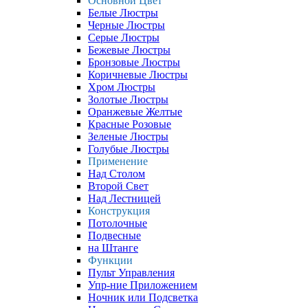
Основной Цвет
Белые Люстры
Черные Люстры
Серые Люстры
Бежевые Люстры
Бронзовые Люстры
Коричневые Люстры
Хром Люстры
Золотые Люстры
Оранжевые Желтые
Красные Розовые
Зеленые Люстры
Голубые Люстры
Применение
Над Столом
Второй Свет
Над Лестницей
Конструкция
Потолочные
Подвесные
на Штанге
Функции
Пульт Управления
Упр-ние Приложением
Ночник или Подсветка