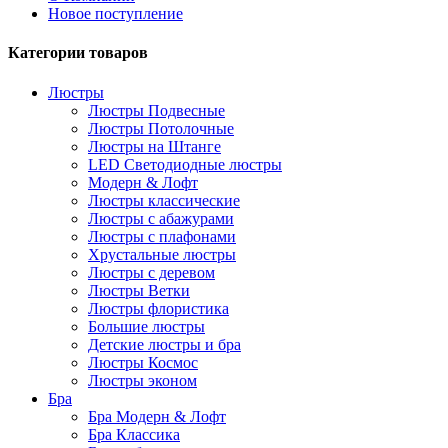
Новое поступление
Категории товаров
Люстры
Люстры Подвесные
Люстры Потолочные
Люстры на Штанге
LED Светодиодные люстры
Модерн & Лофт
Люстры классические
Люстры с абажурами
Люстры с плафонами
Хрустальные люстры
Люстры с деревом
Люстры Ветки
Люстры флористика
Большие люстры
Детские люстры и бра
Люстры Космос
Люстры эконом
Бра
Бра Модерн & Лофт
Бра Классика