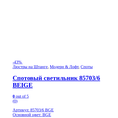
-
43%
Люстры на Штанге
,
Модерн & Лофт
,
Споты
Спотовый светильник 85703/6
BEIGE
0
out of 5
(0)
Артикул: 85703/6 BGE
Основной цвет: BGE