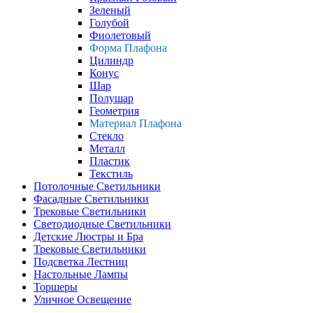
Зеленый
Голубой
Фиолетовый
Форма Плафона
Цилиндр
Конус
Шар
Полушар
Геометрия
Материал Плафона
Стекло
Металл
Пластик
Текстиль
Потолочные Светильники
Фасадные Светильники
Трековые Светильники
Светодиодные Светильники
Детские Люстры и Бра
Трековые Светильники
Подсветка Лестниц
Настольные Лампы
Торшеры
Уличное Освещение