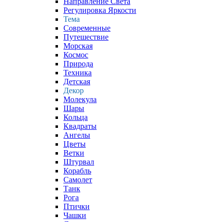
Направление Света
Регулировка Яркости
Тема
Современные
Путешествие
Морская
Космос
Природа
Техника
Детская
Декор
Молекула
Шары
Кольца
Квадраты
Ангелы
Цветы
Ветки
Штурвал
Корабль
Самолет
Танк
Рога
Птички
Чашки