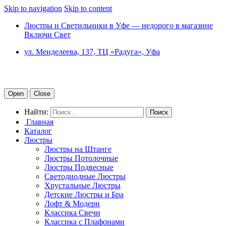
Skip to navigation
Skip to content
Люстры и Светильники в Уфе — недорого в магазине
Включи Свет
ул. Менделеева, 137, ТЦ «Радуга», Уфа
Open
Close
Найти:
Главная
Каталог
Люстры
Люстры на Штанге
Люстры Потолочные
Люстры Подвесные
Светодиодные Люстры
Хрустальные Люстры
Детские Люстры и Бра
Лофт & Модерн
Классика Свечи
Классика с Плафонами