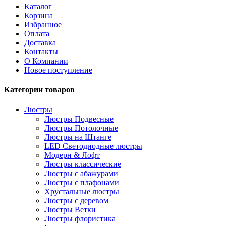
Каталог
Корзина
Избранное
Оплата
Доставка
Контакты
О Компании
Новое поступление
Категории товаров
Люстры
Люстры Подвесные
Люстры Потолочные
Люстры на Штанге
LED Светодиодные люстры
Модерн & Лофт
Люстры классические
Люстры с абажурами
Люстры с плафонами
Хрустальные люстры
Люстры с деревом
Люстры Ветки
Люстры флористика