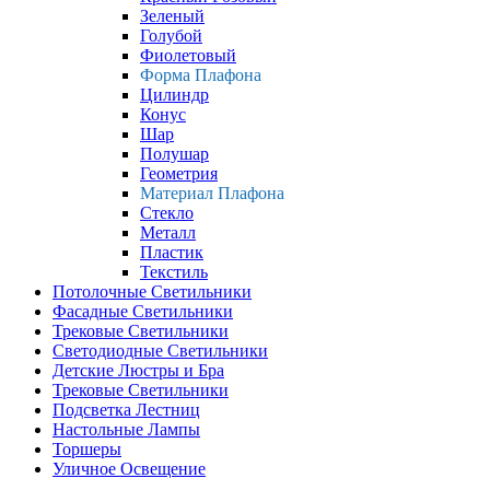
Зеленый
Голубой
Фиолетовый
Форма Плафона
Цилиндр
Конус
Шар
Полушар
Геометрия
Материал Плафона
Стекло
Металл
Пластик
Текстиль
Потолочные Светильники
Фасадные Светильники
Трековые Светильники
Светодиодные Светильники
Детские Люстры и Бра
Трековые Светильники
Подсветка Лестниц
Настольные Лампы
Торшеры
Уличное Освещение