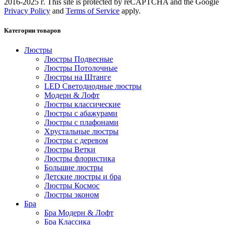
2016-2025 г. This site is protected by reCAPTCHA and the Google
Privacy Policy
and
Terms of Service
apply.
Категории товаров
Люстры
Люстры Подвесные
Люстры Потолочные
Люстры на Штанге
LED Светодиодные люстры
Модерн & Лофт
Люстры классические
Люстры с абажурами
Люстры с плафонами
Хрустальные люстры
Люстры с деревом
Люстры Ветки
Люстры флористика
Большие люстры
Детские люстры и бра
Люстры Космос
Люстры эконом
Бра
Бра Модерн & Лофт
Бра Классика