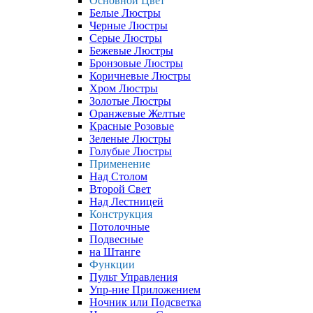
Основной Цвет
Белые Люстры
Черные Люстры
Серые Люстры
Бежевые Люстры
Бронзовые Люстры
Коричневые Люстры
Хром Люстры
Золотые Люстры
Оранжевые Желтые
Красные Розовые
Зеленые Люстры
Голубые Люстры
Применение
Над Столом
Второй Свет
Над Лестницей
Конструкция
Потолочные
Подвесные
на Штанге
Функции
Пульт Управления
Упр-ние Приложением
Ночник или Подсветка