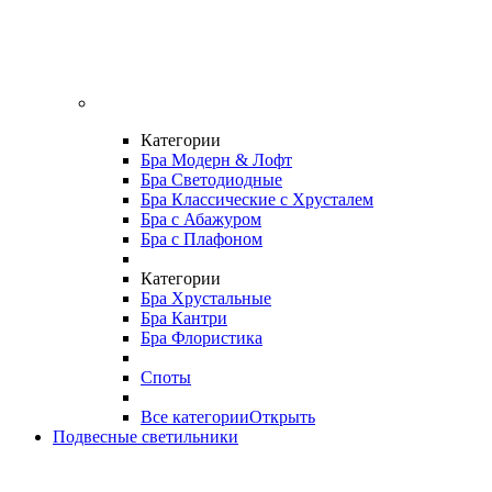
Категории
Бра Модерн & Лофт
Бра Светодиодные
Бра Классические с Хрусталем
Бра с Абажуром
Бра с Плафоном
Категории
Бра Хрустальные
Бра Кантри
Бра Флористика
Споты
Все категории
Открыть
Подвесные светильники