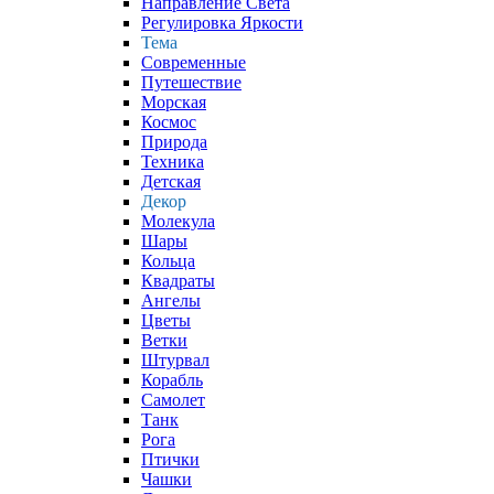
Направление Света
Регулировка Яркости
Тема
Современные
Путешествие
Морская
Космос
Природа
Техника
Детская
Декор
Молекула
Шары
Кольца
Квадраты
Ангелы
Цветы
Ветки
Штурвал
Корабль
Самолет
Танк
Рога
Птички
Чашки