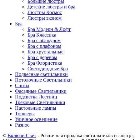
Большие люстры
Детские люстры и бра
Люстры Космос
Люстры эконом
Бра
Бра Модерн & Лофт
Бра Классика
Бра с абажуром
Бра с плафоном
Бра хрустальные
Бра с деревом
Бра Флористика
Светодиодные Бра
Подвесные светильники
Потолочные Светильники
Споты
Фасадные Светильники
Подсветка Лестниц
Трековые Светильники
Настольные лампы
Торшеры
Уличное освещение
Разное
©
Включи Свет
- Розничная продажа светильников и люстр ,