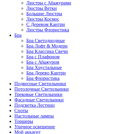
Люстры с Абажурами
Люстры Ветки
Большие Люстры
Люстры Космос
С Деревом Кантри
Люстры Флористика
Бра
Бра Светодиодные
Бра Лофт & Модерн
Бра Классика Свечи
Бра с Плафоном
Бра с Абажуром
Бра Хрустальные
Бра Дерево Кантри
Бра Флористика
Подвесные Светильники
Потолочные Светильники
Трековые Светильники
Фасадные Светильники
Подсветка Лестниц
Споты
Настольные лампы
Торшеры
Уличное освещение
Мой аккаунт