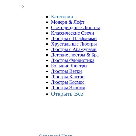
Категории
Модерн & Лофт
Светодиодные Люстры
Классические Свечи
Люстры с Плафонами
Хрустальные Люстры
Люстры с Абажурами
Детские люстры & Бра
Люстры Флористика
Большие Люстры
Люстры Ветки
Люстры Кантри
Люстры Космос
Люстры Эконом
Открыть Все