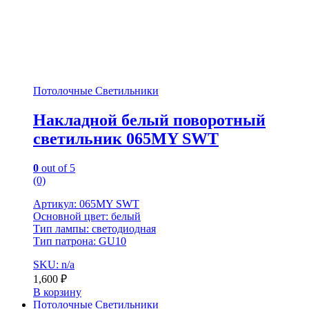
Потолочные Светильники
Накладной белый поворотный
светильник 065MY SWT
0
out of 5
(0)
Артикул: 065MY SWT
Основной цвет: белый
Тип лампы: светодиодная
Тип патрона: GU10
SKU: n/a
1,600
₽
В корзину
Потолочные Светильники