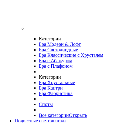
Категории
Бра Модерн & Лофт
Бра Светодиодные
Бра Классические с Хрусталем
Бра с Абажуром
Бра с Плафоном
Категории
Бра Хрустальные
Бра Кантри
Бра Флористика
Споты
Все категории
Открыть
Подвесные светильники