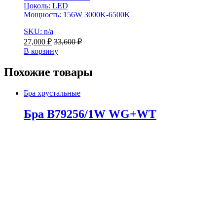
Цоколь: LED
Мощность: 156W 3000K-6500K
SKU: n/a
27,000
₽
33,600
₽
В корзину
Похожие товары
Бра хрустальные
Бра B79256/1W WG+WT