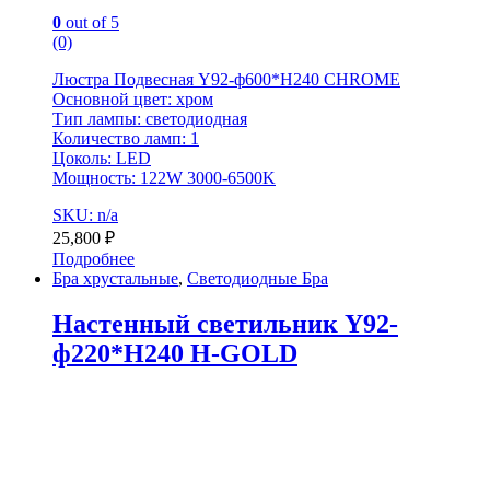
0
out of 5
(0)
Люстра Подвесная Y92-ф600*H240 CHROME
Основной цвет: хром
Тип лампы: светодиодная
Количество ламп: 1
Цоколь: LED
Мощность: 122W 3000-6500K
SKU: n/a
25,800
₽
Подробнее
Бра хрустальные
,
Светодиодные Бра
Настенный светильник Y92-
ф220*H240 H-GOLD