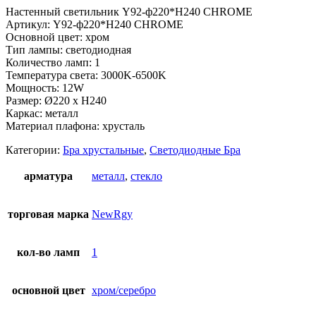
Настенный светильник Y92-ф220*H240 CHROME
Артикул: Y92-ф220*H240 CHROME
Основной цвет: хром
Тип лампы: светодиодная
Количество ламп: 1
Температура света: 3000K-6500K
Мощность: 12W
Размер: Ø220 x H240
Каркас: металл
Материал плафона: хрусталь
Категории:
Бра хрустальные
,
Светодиодные Бра
арматура
металл
,
стекло
торговая марка
NewRgy
кол-во ламп
1
основной цвет
хром/серебро