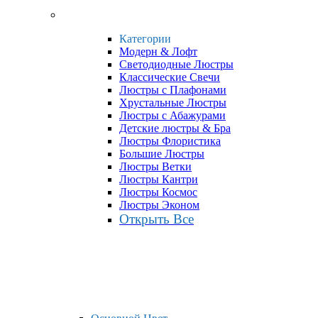
Категории
Модерн & Лофт
Светодиодные Люстры
Классические Свечи
Люстры с Плафонами
Хрустальные Люстры
Люстры с Абажурами
Детские люстры & Бра
Люстры Флористика
Большие Люстры
Люстры Ветки
Люстры Кантри
Люстры Космос
Люстры Эконом
Открыть Все