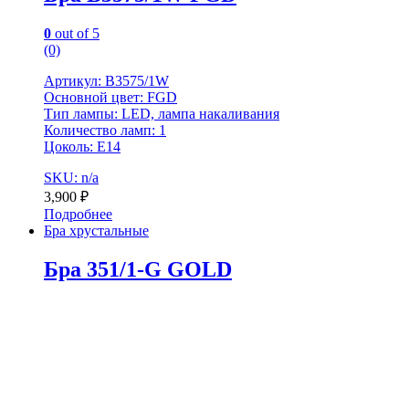
0
out of 5
(0)
Артикул: B3575/1W
Основной цвет: FGD
Тип лампы: LED, лампа накаливания
Количество ламп: 1
Цоколь: Е14
SKU: n/a
3,900
₽
Подробнее
Бра хрустальные
Бра 351/1-G GOLD