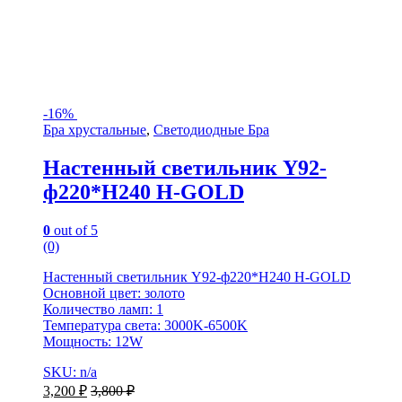
-
16%
Бра хрустальные
,
Светодиодные Бра
Настенный светильник Y92-
ф220*H240 H-GOLD
0
out of 5
(0)
Настенный светильник Y92-ф220*H240 H-GOLD
Основной цвет: золото
Количество ламп: 1
Температура света: 3000K-6500K
Мощность: 12W
SKU: n/a
3,200
₽
3,800
₽