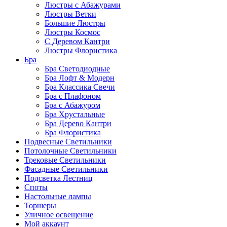
Люстры с Абажурами
Люстры Ветки
Большие Люстры
Люстры Космос
С Деревом Кантри
Люстры Флористика
Бра
Бра Светодиодные
Бра Лофт & Модерн
Бра Классика Свечи
Бра с Плафоном
Бра с Абажуром
Бра Хрустальные
Бра Дерево Кантри
Бра Флористика
Подвесные Светильники
Потолочные Светильники
Трековые Светильники
Фасадные Светильники
Подсветка Лестниц
Споты
Настольные лампы
Торшеры
Уличное освещение
Мой аккаунт