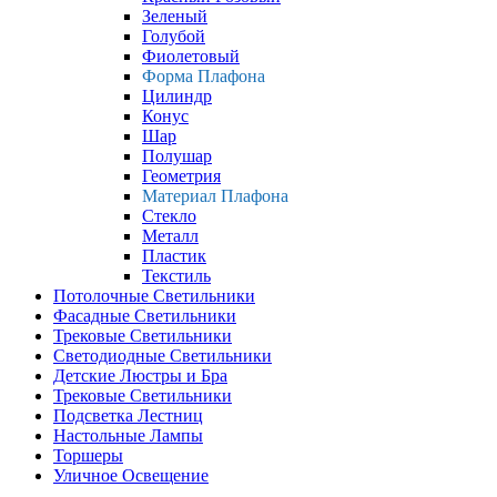
Зеленый
Голубой
Фиолетовый
Форма Плафона
Цилиндр
Конус
Шар
Полушар
Геометрия
Материал Плафона
Стекло
Металл
Пластик
Текстиль
Потолочные Светильники
Фасадные Светильники
Трековые Светильники
Светодиодные Светильники
Детские Люстры и Бра
Трековые Светильники
Подсветка Лестниц
Настольные Лампы
Торшеры
Уличное Освещение