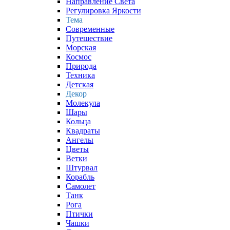
Направление Света
Регулировка Яркости
Тема
Современные
Путешествие
Морская
Космос
Природа
Техника
Детская
Декор
Молекула
Шары
Кольца
Квадраты
Ангелы
Цветы
Ветки
Штурвал
Корабль
Самолет
Танк
Рога
Птички
Чашки