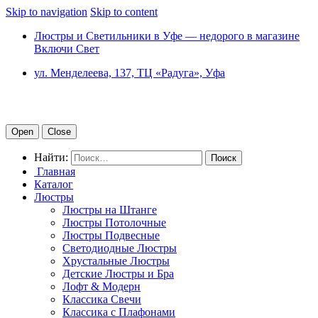
Skip to navigation
Skip to content
Люстры и Светильники в Уфе — недорого в магазине
Включи Свет
ул. Менделеева, 137, ТЦ «Радуга», Уфа
Open
Close
Найти:
Главная
Каталог
Люстры
Люстры на Штанге
Люстры Потолочные
Люстры Подвесные
Светодиодные Люстры
Хрустальные Люстры
Детские Люстры и Бра
Лофт & Модерн
Классика Свечи
Классика с Плафонами