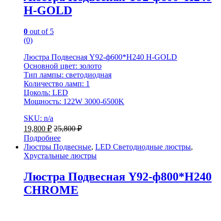
H-GOLD
0
out of 5
(0)
Люстра Подвесная Y92-ф600*H240 H-GOLD
Основной цвет: золото
Тип лампы: светодиодная
Количество ламп: 1
Цоколь: LED
Мощность: 122W 3000-6500K
SKU: n/a
19,800
₽
25,800
₽
Подробнее
Люстры Подвесные
,
LED Светодиодные люстры
,
Хрустальные люстры
Люстра Подвесная Y92-ф800*H240
CHROME