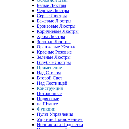
Основной Цвет
Белые Люстры
Черные Люстры
Серые Люстры
Бежевые Люстры
Бронзовые Люстры
Коричневые Люстры
Хром Люстры
Золотые Люстры
Оранжевые Желтые
Красные Розовые
Зеленые Люстры
Голубые Люстры
Применение
Над Столом
Второй Свет
Над Лестницей
Конструкция
Потолочные
Подвесные
на Штанге
Функции
Пульт Управления
Упр-ние Приложением
Ночник или Подсветка