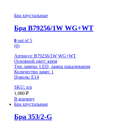
Бра хрустальные
Бра B79256/1W WG+WT
0
out of 5
(0)
Артикул: B79256/1W WG+WT
Основной цвет: крем
Тип лампы: LED, лампа накаливания
Количество ламп: 1
Цоколь: Е14
SKU: n/a
1,980
₽
В корзину
Бра хрустальные
Бра 353/2-G