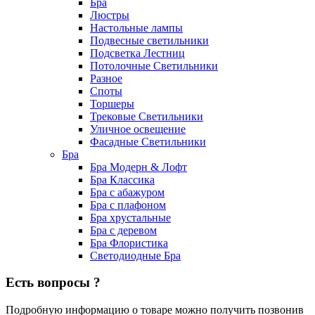
Бра
Люстры
Настольные лампы
Подвесные светильники
Подсветка Лестниц
Потолочные Светильники
Разное
Споты
Торшеры
Трековые Светильники
Уличное освещение
Фасадные Светильники
Бра
Бра Модерн & Лофт
Бра Классика
Бра с абажуром
Бра с плафоном
Бра хрустальные
Бра с деревом
Бра Флористика
Светодиодные Бра
Есть вопросы ?
Подробную информацию о товаре можно получить позвонив