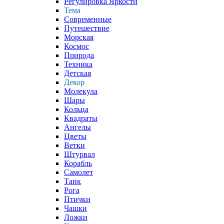
Регулировка Яркости
Тема
Современные
Путешествие
Морская
Космос
Природа
Техника
Детская
Декор
Молекула
Шары
Кольца
Квадраты
Ангелы
Цветы
Ветки
Штурвал
Корабль
Самолет
Танк
Рога
Птички
Чашки
Ложки