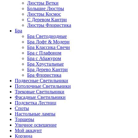
Люстры Ветки
Большие Люстры
Люстры Космос
С Деревом Кантри
Люстры Флористика
Бра
Бра Светодиодные
Бра Лофт & Модерн
Бра Классика Свечи
Бра с Плафоном
Бра с Абажуром
Бра Хрустальные
Бра Дерево Кантри
Бра Флористика
Подвесные Светильники
Потолочные Светильники
Трековые Светильники
Фасадные Светильники
Подсветка Лестниц
Споты
Настольные лампы
Торшеры
Уличное освещение
Мой аккаунт
Корзина