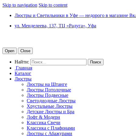
Skip to navigation
Skip to content
Люстры и Светильники в Уфе — недорого в магазине Вк
ул. Менделеева, 137, ТЦ «Радуга», Уфа
Open
Close
Найти:
Главная
Каталог
Люстры
Люстры на Штанге
Люстры Потолочные
Люстры Подвесные
Светодиодные Люстры
Хрустальные Люстры
Детские Люстры и Бра
Лофт & Модерн
Классика Свечи
Классика с Плафонами
Люстры с Абажурами