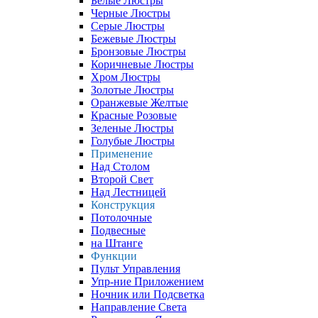
Белые Люстры
Черные Люстры
Серые Люстры
Бежевые Люстры
Бронзовые Люстры
Коричневые Люстры
Хром Люстры
Золотые Люстры
Оранжевые Желтые
Красные Розовые
Зеленые Люстры
Голубые Люстры
Применение
Над Столом
Второй Свет
Над Лестницей
Конструкция
Потолочные
Подвесные
на Штанге
Функции
Пульт Управления
Упр-ние Приложением
Ночник или Подсветка
Направление Света