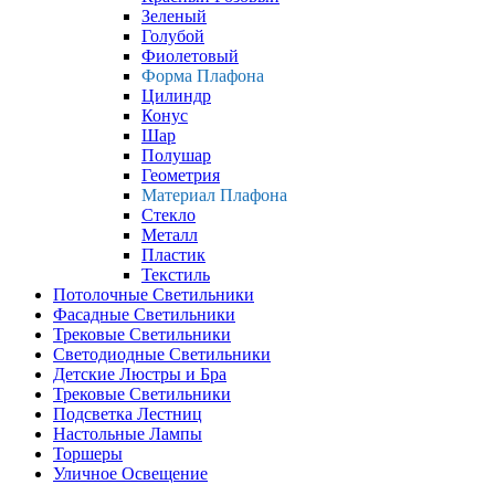
Зеленый
Голубой
Фиолетовый
Форма Плафона
Цилиндр
Конус
Шар
Полушар
Геометрия
Материал Плафона
Стекло
Металл
Пластик
Текстиль
Потолочные Светильники
Фасадные Светильники
Трековые Светильники
Светодиодные Светильники
Детские Люстры и Бра
Трековые Светильники
Подсветка Лестниц
Настольные Лампы
Торшеры
Уличное Освещение