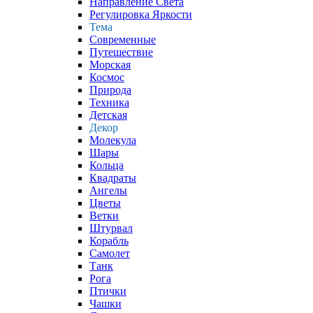
Направление Света
Регулировка Яркости
Тема
Современные
Путешествие
Морская
Космос
Природа
Техника
Детская
Декор
Молекула
Шары
Кольца
Квадраты
Ангелы
Цветы
Ветки
Штурвал
Корабль
Самолет
Танк
Рога
Птички
Чашки