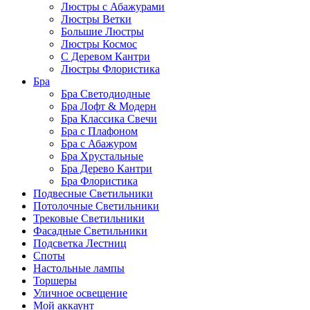
Люстры с Абажурами
Люстры Ветки
Большие Люстры
Люстры Космос
С Деревом Кантри
Люстры Флористика
Бра
Бра Светодиодные
Бра Лофт & Модерн
Бра Классика Свечи
Бра с Плафоном
Бра с Абажуром
Бра Хрустальные
Бра Дерево Кантри
Бра Флористика
Подвесные Светильники
Потолочные Светильники
Трековые Светильники
Фасадные Светильники
Подсветка Лестниц
Споты
Настольные лампы
Торшеры
Уличное освещение
Мой аккаунт