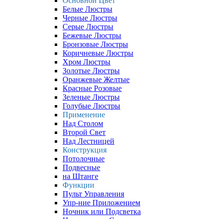
Основной Цвет
Белые Люстры
Черные Люстры
Серые Люстры
Бежевые Люстры
Бронзовые Люстры
Коричневые Люстры
Хром Люстры
Золотые Люстры
Оранжевые Желтые
Красные Розовые
Зеленые Люстры
Голубые Люстры
Применение
Над Столом
Второй Свет
Над Лестницей
Конструкция
Потолочные
Подвесные
на Штанге
Функции
Пульт Управления
Упр-ние Приложением
Ночник или Подсветка