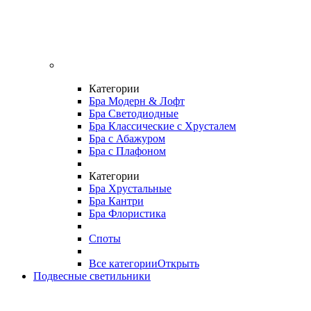
Категории
Бра Модерн & Лофт
Бра Светодиодные
Бра Классические с Хрусталем
Бра с Абажуром
Бра с Плафоном
Категории
Бра Хрустальные
Бра Кантри
Бра Флористика
Споты
Все категории
Открыть
Подвесные светильники