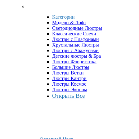
Категории
Модерн & Лофт
Светодиодные Люстры
Классические Свечи
Люстры с Плафонами
Хрустальные Люстры
Люстры с Абажурами
Детские люстры & Бра
Люстры Флористика
Большие Люстры
Люстры Ветки
Люстры Кантри
Люстры Космос
Люстры Эконом
Открыть Все