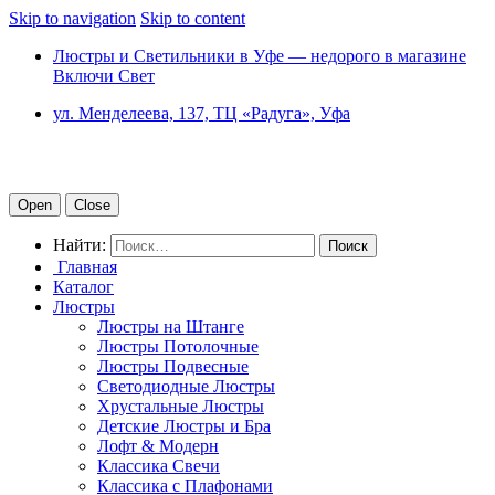
Skip to navigation
Skip to content
Люстры и Светильники в Уфе — недорого в магазине
Включи Свет
ул. Менделеева, 137, ТЦ «Радуга», Уфа
Open
Close
Найти:
Главная
Каталог
Люстры
Люстры на Штанге
Люстры Потолочные
Люстры Подвесные
Светодиодные Люстры
Хрустальные Люстры
Детские Люстры и Бра
Лофт & Модерн
Классика Свечи
Классика с Плафонами